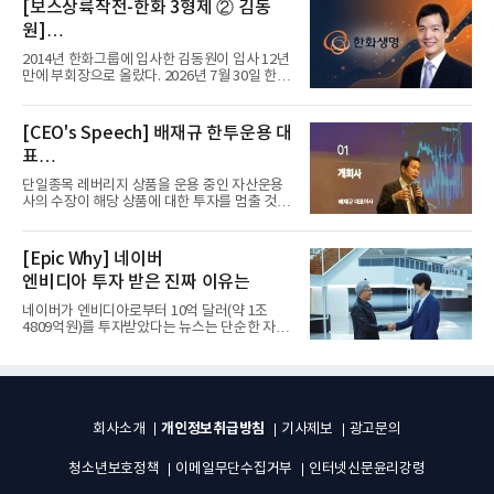
[보스상륙작전-한화 3형제 ② 김동
원]
입사 12년 만에 금융계열 수장 등극
2014년 한화그룹에 입사한 김동원이 입사 12년
만에 부회장으로 올랐다. 2026년 7월 30일 한화
그룹이 발표하고 8월 1일...
[CEO's Speech] 배재규 한투운용 대
표
“개별종목 레버리지 투자 지금이라도
단일종목 레버리지 상품을 운용 중인 자산운용
멈춰라”
사의 수장이 해당 상품에 대한 투자를 멈출 것을
당부하는 이례적인 소신...
[Epic Why] 네이버
엔비디아 투자 받은 진짜 이유는
네이버가 엔비디아로부터 10억 달러(약 1조
4809억원)를 투자받았다는 뉴스는 단순한 자금
유치 소식이 아니다. 검색과...
개인정보취급방침
회사소개
기사제보
광고문의
청소년보호정책
이메일무단수집거부
인터넷신문윤리강령