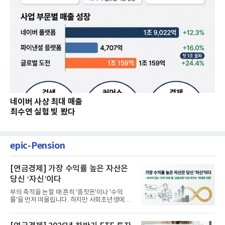
네이버 사상 최대 매출
최수연 실험 빛 봤다
epic-Pension
[연금경제] 가장 수익률 높은 자산은
당신 ‘자신’이다
부의 축적을 논할 때 흔히 '종잣돈'이나 '수익
률'을 먼저 떠올립니다. 하지만 사회초년생에게
가장 거대한 자산은 계좌...