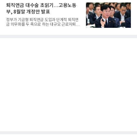
퇴직연금 대수술 초읽기…고용노동
부, 8월말 개정안 발표
정부가 기금형 퇴직연금 도입과 단계적 퇴직연
금 의무화를 두 축으로 하는 대규모 근로자퇴직
급여보장법(이하 근퇴법)...