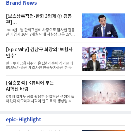
Brand News
[보스상륙작전-한화 3형제 ① 김동
관]
입사 16년 만에 수석부회장 … 경영승
2010년 1월 한화그룹에 차장으로 입사한 김동
계 ‘초읽기’
관이 입사 16년 7개월 만에 사실상 그룹 2인자
자리에 올랐다. 8월 1일자...
[Epic Why] 김남구 회장의 ‘보험사
인수’
발걸음이 신중해진 배경은?
한국투자금융지주의 올 1분기 순이익 가운데
85.6%가 증권 계열사인 한국투자증권 한 곳에
서 나왔다. 김남구 한국투자...
[심층분석] K뷰티에 부는
AI혁신 바람
K뷰티 업계도 AI를 활용한 산업혁신 경쟁에 들
어갔다.아모레퍼시픽이 연구 특화 생성형 AI 플
랫폼 LEMON을 활용해 연구...
epic-Highlight