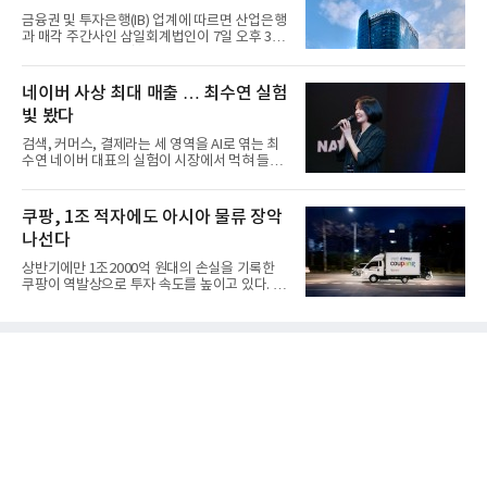
금융권 및 투자은행(IB) 업계에 따르면 산업은행
과 매각 주간사인 삼일회계법인이 7일 오후 3시
마감한 KDB생명보험 매...
네이버 사상 최대 매출 … 최수연 실험
빛 봤다
검색, 커머스, 결제라는 세 영역을 AI로 엮는 최
수연 네이버 대표의 실험이 시장에서 먹혀 들어
갔다. 이른바 '풀 퍼널...
쿠팡, 1조 적자에도 아시아 물류 장악
나선다
상반기에만 1조2000억 원대의 손실을 기록한
쿠팡이 역발상으로 투자 속도를 높이고 있다. 이
는 단기 수익보다 장기적...