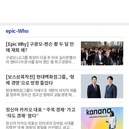
epic-Who
[Epic Why] 구광모-젠슨 황 두 달 만
에 재회 왜?
구광모 LG그룹 회장이 다음 주 미국 실리콘밸리
의 엔비디아 본사를 찾아 젠슨 황 최고경영자
(CEO)와 재회동한다. 지난...
[보스상륙작전] 현대백화점그룹, ‘형
제 경영’으로 방향 틀었다
현대백화점그룹이 지배구조 개편의 마지막 퍼즐
을 맞추며 정지선·정교선 형제의 공동경영 체제
를 사실상 굳혔다. 중간...
정신아 카카오 대표 “‘주목 경제’ 가고
‘의도 경제’ 왔다”
정신아 카카오 대표는 인터넷과 모바일 시대를
지탱한 '주목 경제'의 종말을 선언했다. 광고를