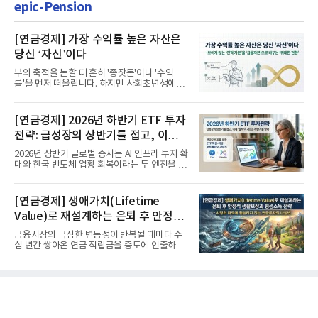
epic-Pension
[연금경제] 가장 수익률 높은 자산은
당신 ‘자신’이다
부의 축적을 논할 때 흔히 '종잣돈'이나 '수익
률'을 먼저 떠올립니다. 하지만 사회초년생에게
가장 거대한 자산은 계좌...
[연금경제] 2026년 하반기 ETF 투자
전략: 급성장의 상반기를 접고, 이제
'실적'이 가르는 하반기를 맞다
2026년 상반기 글로벌 증시는 AI 인프라 투자 확
대와 한국 반도체 업황 회복이라는 두 엔진을 달
고 기록적인 강세장을...
[연금경제] 생애가치(Lifetime
Value)로 재설계하는 은퇴 후 안정적
생활보장과 평생소득 전략
금융시장의 극심한 변동성이 반복될 때마다 수
십 년간 쌓아온 연금 적립금을 중도에 인출하거
나, 장기 포트폴리오를 단...