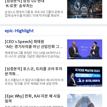
[심층분석] 삼성·LG·현대
‘K-로봇’ 승부처는
삼성·LG·현대차그룹 등 국내 3대 그룹이 로봇사
업에 승부수를 띄웠다. 미래 먹거리를 확보하기
위해 전담 조직을 출...
epic-Highlight
[CEO’s Speech] 최태원
“AI는 경기사이클 아닌 산업진화 그
자체”
최태원 SK그룹 회장은 지난 10일 SK하이닉스
의 나스닥 상장을 기념한 대담에서 인공지능(AI)
을 "일시적인 경기 사이클...
[심층분석] 포스코, 트리플 코어 투자
본격화
16조7천억원 투자 재원 마련 전략은?
포스코홀딩스가 철강과 리튬에서 에너지까지 아
우르는 '트리플 코어' 체제로 미래 성장 전략을
재편한다. 2028년까지 ...
[Epic Why] 한화, KAI 지분 왜 사들
일까