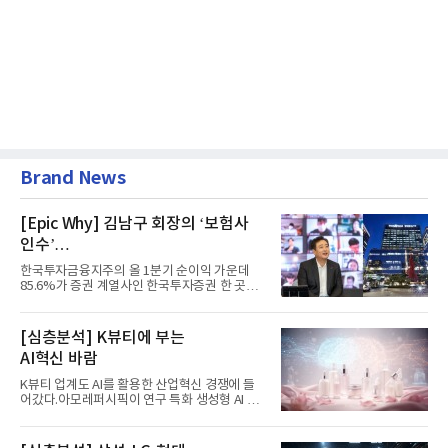
Brand News
[Epic Why] 김남구 회장의 ‘보험사
인수’
발걸음이 신중해진 배경은?
한국투자금융지주의 올 1분기 순이익 가운데
85.6%가 증권 계열사인 한국투자증권 한 곳에
서 나왔다. 김남구 한국투자...
[심층분석] K뷰티에 부는
AI혁신 바람
K뷰티 업계도 AI를 활용한 산업혁신 경쟁에 들
어갔다.아모레퍼시픽이 연구 특화 생성형 AI 플
랫폼 LEMON을 활용해 연구...