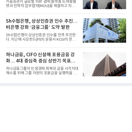
키움증권이 글로벌 외환·결제 플랫폼 트래블월
렛과 전략적 업무협약(MOU)을 체결하고 차세
대 디지털 금융 시장 선점에...
Sh수협은행, 상상인증권 인수 추진…
비은행 강화 ‘금융그룹’ 도약 발판
Sh수협은행이 상상인증권 인수를 전격 추진한
다. 지난해 사모펀드(PEF) 운용사 KCGI의 한양
증권 인수 이후 약 1년 만에...
하나금융, CIFO 신설해 포용금융 강
화… 4대 중심축 중심 상반기 목표
60% 달성
하나금융그룹이 민생경제 회복과 금융 사각지대
해소를 위해 그룹 차원의 포용금융 실행력을 대
폭 강화한다. 이승열 부...