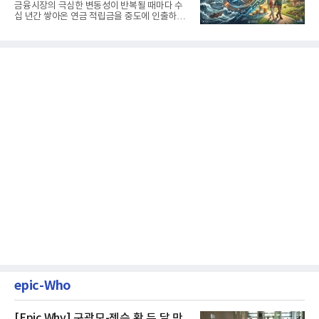
생활보장과 평생소득 전략
금융시장의 극심한 변동성이 반복될 때마다 수
십 년간 쌓아온 연금 적립금을 중도에 인출하거
나, 장기 포트폴리오를 단...
epic-Who
[Epic Why] 구광모-젠슨 황 두 달 만