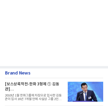
Brand News
[보스상륙작전-한화 3형제 ① 김동
관]
입사 16년 만에 수석부회장 … 경영승
2010년 1월 한화그룹에 차장으로 입사한 김동
계 ‘초읽기’
관이 입사 16년 7개월 만에 사실상 그룹 2인자
자리에 올랐다. 8월 1일자...