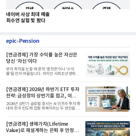
네이버 사상 최대 매출
최수연 실험 빛 봤다
epic-Pension
[연금경제] 가장 수익률 높은 자산은
당신 ‘자신’이다
부의 축적을 논할 때 흔히 '종잣돈'이나 '수익
률'을 먼저 떠올립니다. 하지만 사회초년생에게
가장 거대한 자산은 계좌...
[연금경제] 2026년 하반기 ETF 투자
전략: 급성장의 상반기를 접고, 이제
'실적'이 가르는 하반기를 맞다
2026년 상반기 글로벌 증시는 AI 인프라 투자 확
대와 한국 반도체 업황 회복이라는 두 엔진을 달
고 기록적인 강세장을...
[연금경제] 생애가치(Lifetime
Value)로 재설계하는 은퇴 후 안정적