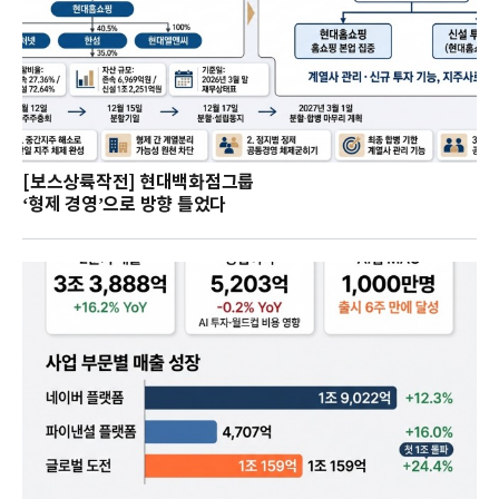
[보스상륙작전] 현대백화점그룹
‘형제 경영’으로 방향 틀었다