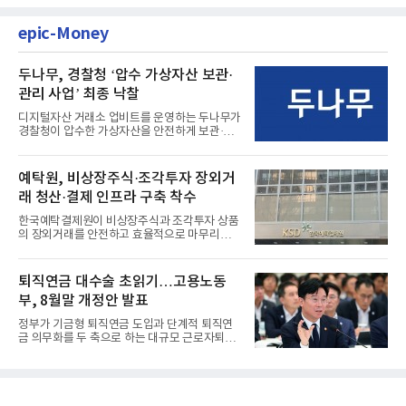
epic-Money
두나무, 경찰청 ‘압수 가상자산 보관·
관리 사업’ 최종 낙찰
디지털자산 거래소 업비트를 운영하는 두나무가
경찰청이 압수한 가상자산을 안전하게 보관·관
리하는 전담 사업자로 ...
예탁원, 비상장주식·조각투자 장외거
래 청산·결제 인프라 구축 착수
한국예탁결제원이 비상장주식과 조각투자 상품
의 장외거래를 안전하고 효율적으로 마무리하기
위한 청산·결제 전용 인...
퇴직연금 대수술 초읽기…고용노동
부, 8월말 개정안 발표
정부가 기금형 퇴직연금 도입과 단계적 퇴직연
금 의무화를 두 축으로 하는 대규모 근로자퇴직
급여보장법(이하 근퇴법)...