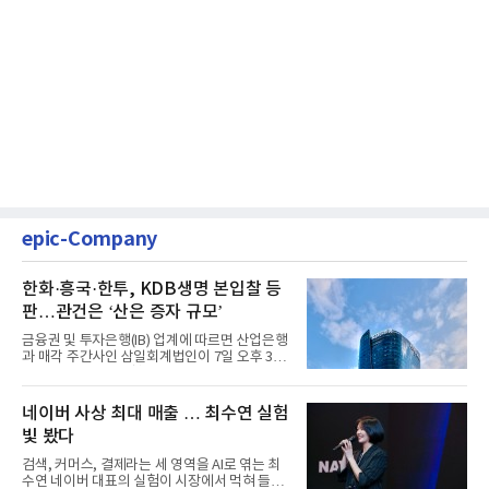
epic-Company
한화·흥국·한투, KDB생명 본입찰 등
판…관건은 ‘산은 증자 규모’
금융권 및 투자은행(IB) 업계에 따르면 산업은행
과 매각 주간사인 삼일회계법인이 7일 오후 3시
마감한 KDB생명보험 매...
네이버 사상 최대 매출 … 최수연 실험
빛 봤다
검색, 커머스, 결제라는 세 영역을 AI로 엮는 최
수연 네이버 대표의 실험이 시장에서 먹혀 들어