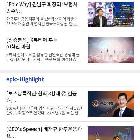
[Epic Why] 김남구 회장의 ‘보험사
인수’
발걸음이 신중해진 배경은?
한국투자금융지주의 올 1분기 순이익 가운데
85.6%가 증권 계열사인 한국투자증권 한 곳에
서 나왔다. 김남구 한국투자...
[심층분석] K뷰티에 부는
AI혁신 바람
K뷰티 업계도 AI를 활용한 산업혁신 경쟁에 들
어갔다.아모레퍼시픽이 연구 특화 생성형 AI 플
랫폼 LEMON을 활용해 연구...
epic-Highlight
[보스상륙작전-한화 3형제 ② 김동
원]
입사 12년 만에 금융계열 수장 등극
2014년 한화그룹에 입사한 김동원이 입사 12년
만에 부회장으로 올랐다. 2026년 7월 30일 한화
그룹이 발표하고 8월 1일...
[CEO's Speech] 배재규 한투운용 대
표