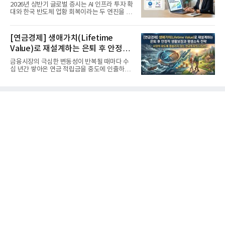
'실적'이 가르는 하반기를 맞다
2026년 상반기 글로벌 증시는 AI 인프라 투자 확
대와 한국 반도체 업황 회복이라는 두 엔진을 달
고 기록적인 강세장을...
[연금경제] 생애가치(Lifetime
Value)로 재설계하는 은퇴 후 안정적
생활보장과 평생소득 전략
금융시장의 극심한 변동성이 반복될 때마다 수
십 년간 쌓아온 연금 적립금을 중도에 인출하거
나, 장기 포트폴리오를 단...