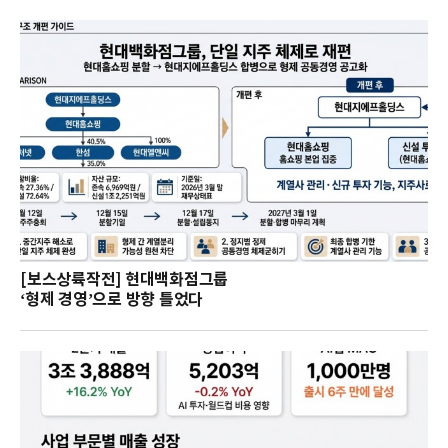
[보스상륙작전] 현대백화점그룹
‘형제 경영’으로 방향 틀었다