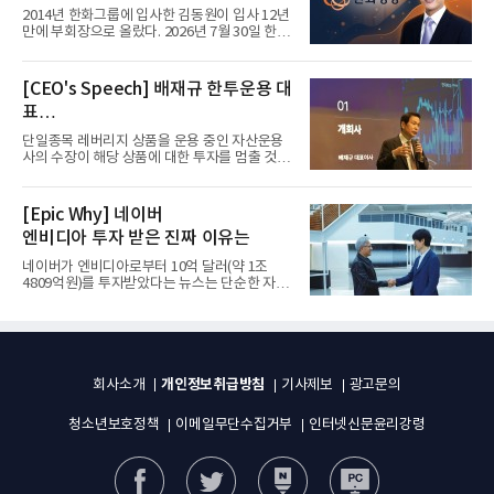
입사 12년 만에 금융계열 수장 등극
2014년 한화그룹에 입사한 김동원이 입사 12년
만에 부회장으로 올랐다. 2026년 7월 30일 한화
그룹이 발표하고 8월 1일...
[CEO's Speech] 배재규 한투운용 대
표
“개별종목 레버리지 투자 지금이라도
단일종목 레버리지 상품을 운용 중인 자산운용
멈춰라”
사의 수장이 해당 상품에 대한 투자를 멈출 것을
당부하는 이례적인 소신...
[Epic Why] 네이버
엔비디아 투자 받은 진짜 이유는
네이버가 엔비디아로부터 10억 달러(약 1조
4809억원)를 투자받았다는 뉴스는 단순한 자금
유치 소식이 아니다. 검색과...
개인정보취급방침
회사소개
기사제보
광고문의
청소년보호정책
이메일무단수집거부
인터넷신문윤리강령