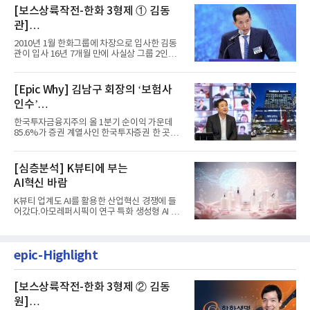
[보스상륙작전-한화 3형제 ① 김동
관]
입사 16년 만에 수석부회장 … 경영승
2010년 1월 한화그룹에 차장으로 입사한 김동
계 ‘초읽기’
관이 입사 16년 7개월 만에 사실상 그룹 2인자
자리에 올랐다. 8월 1일자...
[Epic Why] 김남구 회장의 ‘보험사
인수’
발걸음이 신중해진 배경은?
한국투자금융지주의 올 1분기 순이익 가운데
85.6%가 증권 계열사인 한국투자증권 한 곳에
서 나왔다. 김남구 한국투자...
[심층분석] K뷰티에 부는
AI혁신 바람
K뷰티 업계도 AI를 활용한 산업혁신 경쟁에 들
어갔다.아모레퍼시픽이 연구 특화 생성형 AI 플
랫폼 LEMON을 활용해 연구...
epic-Highlight
[보스상륙작전-한화 3형제 ② 김동
원]