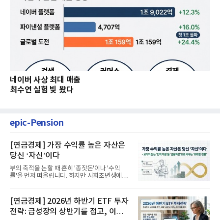
네이버 사상 최대 매출
최수연 실험 빛 봤다
epic-Pension
[연금경제] 가장 수익률 높은 자산은
당신 ‘자신’이다
부의 축적을 논할 때 흔히 '종잣돈'이나 '수익
률'을 먼저 떠올립니다. 하지만 사회초년생에게
가장 거대한 자산은 계좌...
[연금경제] 2026년 하반기 ETF 투자
전략: 급성장의 상반기를 접고, 이제