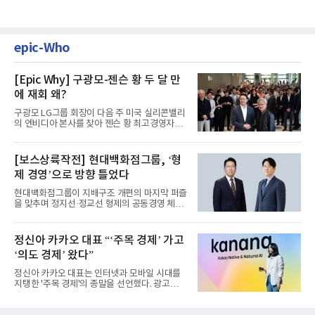
epic-Who
[Epic Why] 구광모-젠슨 황 두 달 만
에 재회 왜?
구광모 LG그룹 회장이 다음 주 미국 실리콘밸리
의 엔비디아 본사를 찾아 젠슨 황 최고경영자
(CEO)와 재회동한다. 지난...
[보스상륙작전] 현대백화점그룹, ‘형
제 경영’으로 방향 틀었다
현대백화점그룹이 지배구조 개편의 마지막 퍼즐
을 맞추며 정지선·정교선 형제의 공동경영 체제
를 사실상 굳혔다. 중간...
정신아 카카오 대표 “‘주목 경제’ 가고
‘의도 경제’ 왔다”
정신아 카카오 대표는 인터넷과 모바일 시대를
지탱한 '주목 경제'의 종말을 선언했다. 광고를
클릭하는 사용자의 눈길...