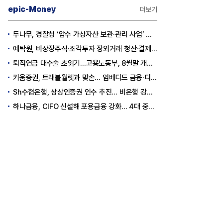
epic-Money
더보기
두나무, 경찰청 ‘압수 가상자산 보관·관리 사업’ 최종 낙찰
예탁원, 비상장주식·조각투자 장외거래 청산·결제 인프라 구축 착수
퇴직연금 대수술 초읽기…고용노동부, 8월말 개정안 발표
키움증권, 트래블월렛과 맞손… 임베디드 금융·디지털 자산 신사업 추진
Sh수협은행, 상상인증권 인수 추진… 비은행 강화 ‘금융그룹’ 도약 발판
하나금융, CIFO 신설해 포용금융 강화… 4대 중심축 중심 상반기 목표 60% 달성