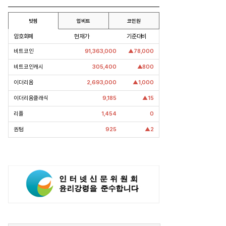
빗썸
업비트
코인원
암호화폐
현재가
기준대비
비트코인
91,363,000
▲78,000
비트코인캐시
305,400
▲800
이더리움
2,693,000
▲1,000
이더리움클래식
9,185
▲15
리플
1,454
0
퀀텀
925
▲2