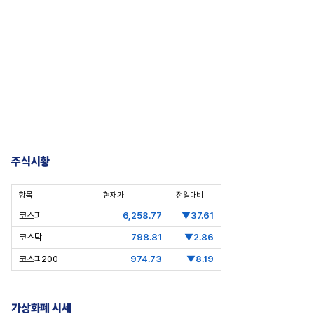
주식시황
항목
현재가
전일대비
코스피
6,258.77
▼37.61
코스닥
798.81
▼2.86
코스피200
974.73
▼8.19
가상화폐 시세