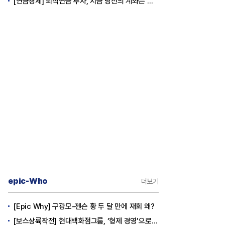
[연금경제] 퇴직연금 투자, 지금 당신의 계좌는 어느 편인가?
epic-Who
더보기
[Epic Why] 구광모-젠슨 황 두 달 만에 재회 왜?
[보스상륙작전] 현대백화점그룹, ‘형제 경영’으로 방향 틀었다