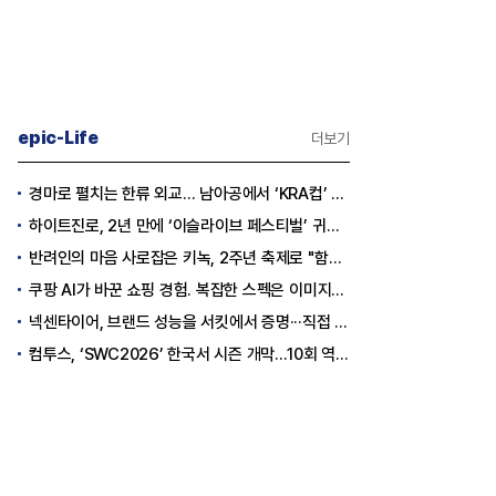
epic-Life
더보기
경마로 펼치는 한류 외교… 남아공에서 ‘KRA컵’ 개최하는 한국마사회
하이트진로, 2년 만에 ‘이슬라이브 페스티벌’ 귀환…25,000명 규모 대확장
반려인의 마음 사로잡은 키녹, 2주년 축제로 "함께하는 즐거움"을 선물하다
쿠팡 AI가 바꾼 쇼핑 경험. 복잡한 스펙은 이미지로, 수백 개 리뷰는 한눈에…
넥센타이어, 브랜드 성능을 서킷에서 증명···직접 체험하는 고객 참여형 마케팅 확대
컴투스, ‘SWC2026’ 한국서 시즌 개막…10회 역사를 이어갈 챔피언은 누가 될까