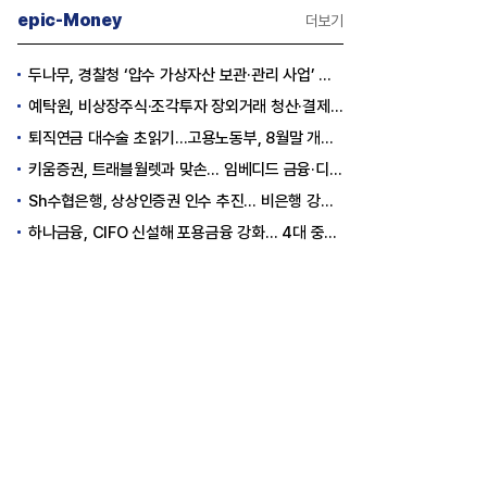
epic-Money
더보기
두나무, 경찰청 ‘압수 가상자산 보관·관리 사업’ 최종 낙찰
예탁원, 비상장주식·조각투자 장외거래 청산·결제 인프라 구축 착수
퇴직연금 대수술 초읽기…고용노동부, 8월말 개정안 발표
키움증권, 트래블월렛과 맞손… 임베디드 금융·디지털 자산 신사업 추진
Sh수협은행, 상상인증권 인수 추진… 비은행 강화 ‘금융그룹’ 도약 발판
하나금융, CIFO 신설해 포용금융 강화… 4대 중심축 중심 상반기 목표 60% 달성