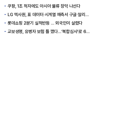
쿠팡, 1조 적자에도 아시아 물류 장악 나선다
LG 엑사원, 표 데이터·시계열 예측서 구글·알리바바 제쳤다
롯데쇼핑 2분기 실적반등 … 외국인이 살렸다
교보생명, 유병자 보험 틀 깼다…‘복합심사’로 6개월 독점권 획득