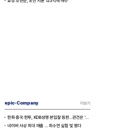
효성 조현준, 모친 지분 123억에 매수
epic-Company
더보기
한화·흥국·한투, KDB생명 본입찰 등판…관건은 ‘산은 증자 규모’
네이버 사상 최대 매출 … 최수연 실험 빛 봤다