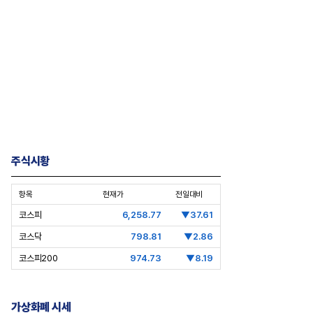
주식시황
항목
현재가
전일대비
코스피
6,258.77
▼37.61
코스닥
798.81
▼2.86
코스피200
974.73
▼8.19
가상화폐 시세