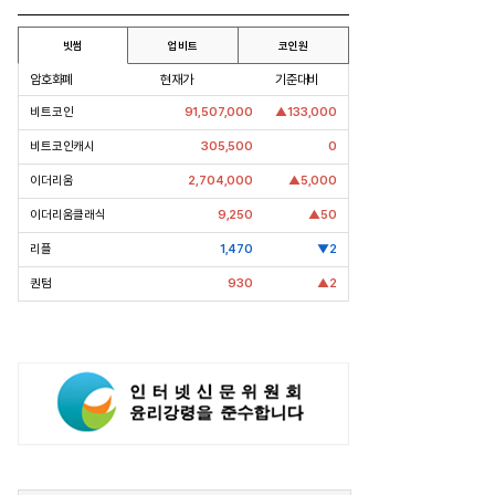
빗썸
업비트
코인원
암호화폐
현재가
기준대비
비트코인
91,507,000
▲133,000
비트코인캐시
305,500
0
이더리움
2,704,000
▲5,000
이더리움클래식
9,250
▲50
리플
1,470
▼2
퀀텀
930
▲2