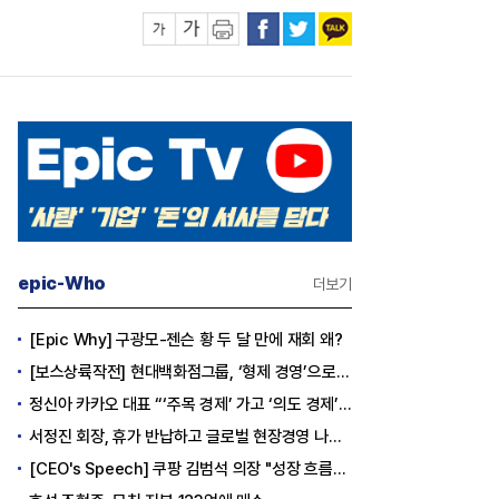
epic-Who
더보기
[Epic Why] 구광모-젠슨 황 두 달 만에 재회 왜?
[보스상륙작전] 현대백화점그룹, ‘형제 경영’으로 방향 틀었다
정신아 카카오 대표 “‘주목 경제’ 가고 ‘의도 경제’ 왔다”
서정진 회장, 휴가 반납하고 글로벌 현장경영 나선다
[CEO's Speech] 쿠팡 김범석 의장 "성장 흐름은 변하지 않았다"