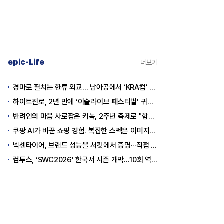
epic-Life
더보기
경마로 펼치는 한류 외교… 남아공에서 ‘KRA컵’ 개최하는 한국마사회
하이트진로, 2년 만에 ‘이슬라이브 페스티벌’ 귀환…25,000명 규모 대확장
반려인의 마음 사로잡은 키녹, 2주년 축제로 "함께하는 즐거움"을 선물하다
쿠팡 AI가 바꾼 쇼핑 경험. 복잡한 스펙은 이미지로, 수백 개 리뷰는 한눈에…
넥센타이어, 브랜드 성능을 서킷에서 증명···직접 체험하는 고객 참여형 마케팅 확대
컴투스, ‘SWC2026’ 한국서 시즌 개막…10회 역사를 이어갈 챔피언은 누가 될까