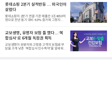
롯데쇼핑 2분기 실적반등 … 외국인이
살렸다
롯데쇼핑의 2분기 연결 기준 매출은 3조4850억
원으로 전년 동기 대비 4.0% 증가에 그쳤지만,
영업이익은 899억원으로 ...
교보생명, 유병자 보험 틀 깼다…‘복
합심사’로 6개월 독점권 획득
교보생명이 유병자와 고령층 고객의 보험료 부
담을 크게 낮춘 ‘복합심사 인수특약’을 앞세워
생명보험협회로부터 6개...