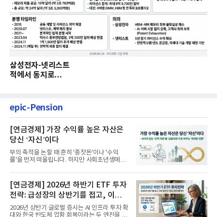
삼성전자-넷리스트
적에서 동지로…
epic-Pension
[연금경제] 가장 수익률 높은 자산은
당신 ‘자신’이다
부의 축적을 논할 때 흔히 '종잣돈'이나 '수익
률'을 먼저 떠올립니다. 하지만 사회초년생에게
가장 거대한 자산은 계좌...
[연금경제] 2026년 하반기 ETF 투자
전략: 급성장의 상반기를 접고, 이제
'실적'이 가르는 하반기를 맞다
2026년 상반기 글로벌 증시는 AI 인프라 투자 확
대와 한국 반도체 업황 회복이라는 두 엔진을 달