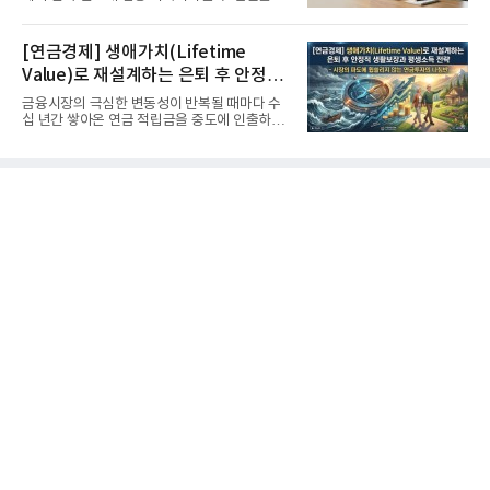
고 기록적인 강세장을...
[연금경제] 생애가치(Lifetime
Value)로 재설계하는 은퇴 후 안정적
생활보장과 평생소득 전략
금융시장의 극심한 변동성이 반복될 때마다 수
십 년간 쌓아온 연금 적립금을 중도에 인출하거
나, 장기 포트폴리오를 단...