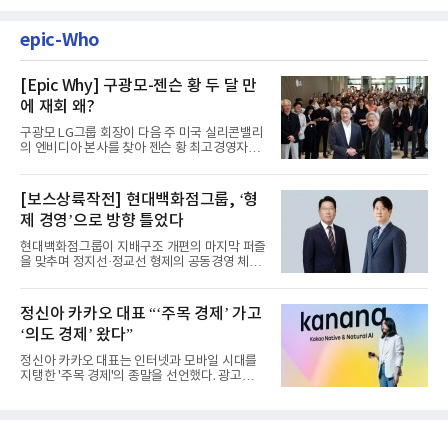
epic-Who
[Epic Why] 구광모-젠슨 황 두 달 만
에 재회 왜?
구광모 LG그룹 회장이 다음 주 미국 실리콘밸리
의 엔비디아 본사를 찾아 젠슨 황 최고경영자
(CEO)와 재회동한다. 지난...
[보스상륙작전] 현대백화점그룹, ‘형
제 경영’으로 방향 틀었다
현대백화점그룹이 지배구조 개편의 마지막 퍼즐
을 맞추며 정지선·정교선 형제의 공동경영 체제
를 사실상 굳혔다. 중간...
정신아 카카오 대표 “‘주목 경제’ 가고
‘의도 경제’ 왔다”
정신아 카카오 대표는 인터넷과 모바일 시대를
지탱한 '주목 경제'의 종말을 선언했다. 광고를
클릭하는 사용자의 눈길...