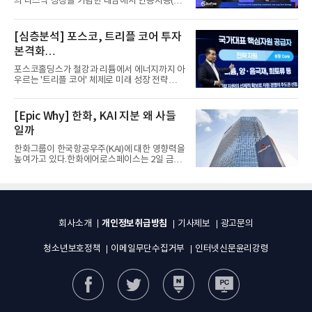
의 나스닥 상장을 기념한 대담에서 인공지능(AI)
을 "일시적인 경기 사이클...
[심층분석] 포스코, 트리플 코어 투자
본격화
16조7천억원 투자 재원 마련 전략은?
포스코홀딩스가 철강과 리튬에서 에너지까지 아
우르는 '트리플 코어' 체제로 미래 성장 전략을
재편한다. 2028년까지 ...
[Epic Why] 한화, KAI 지분 왜 사들
일까
한화그룹이 한국항공우주(KAI)에 대한 영향력을
높여가고 있다.한화에어로스페이스는 2일 금융
감독원 전자공시시스템을...
개인정보취급방침
회사소개
기사제보
광고문의
청소년보호정책
이메일무단수집거부
인터넷신문윤리강령