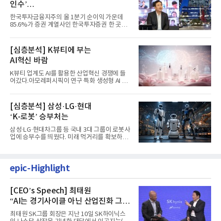
인수’
발걸음이 신중해진 배경은?
한국투자금융지주의 올 1분기 순이익 가운데
85.6%가 증권 계열사인 한국투자증권 한 곳에
서 나왔다. 김남구 한국투자...
[심층분석] K뷰티에 부는
AI혁신 바람
K뷰티 업계도 AI를 활용한 산업혁신 경쟁에 들
어갔다.아모레퍼시픽이 연구 특화 생성형 AI 플
랫폼 LEMON을 활용해 연구...
[심층분석] 삼성·LG·현대
‘K-로봇’ 승부처는
삼성·LG·현대차그룹 등 국내 3대 그룹이 로봇사
업에 승부수를 띄웠다. 미래 먹거리를 확보하기
위해 전담 조직을 출...
epic-Highlight
[CEO’s Speech] 최태원
“AI는 경기사이클 아닌 산업진화 그
자체”
최태원 SK그룹 회장은 지난 10일 SK하이닉스