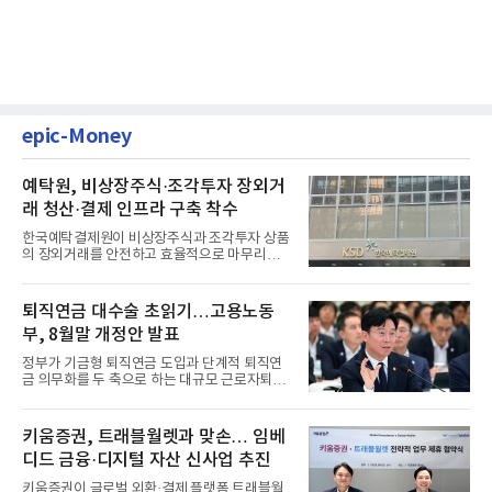
epic-Money
예탁원, 비상장주식·조각투자 장외거
래 청산·결제 인프라 구축 착수
한국예탁결제원이 비상장주식과 조각투자 상품
의 장외거래를 안전하고 효율적으로 마무리하기
위한 청산·결제 전용 인...
퇴직연금 대수술 초읽기…고용노동
부, 8월말 개정안 발표
정부가 기금형 퇴직연금 도입과 단계적 퇴직연
금 의무화를 두 축으로 하는 대규모 근로자퇴직
급여보장법(이하 근퇴법)...
키움증권, 트래블월렛과 맞손… 임베
디드 금융·디지털 자산 신사업 추진
키움증권이 글로벌 외환·결제 플랫폼 트래블월