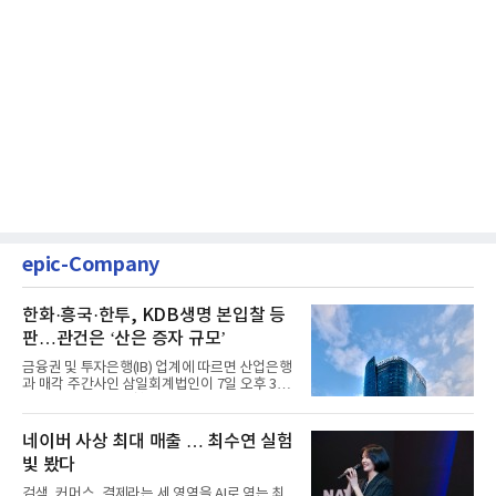
epic-Company
한화·흥국·한투, KDB생명 본입찰 등
판…관건은 ‘산은 증자 규모’
금융권 및 투자은행(IB) 업계에 따르면 산업은행
과 매각 주간사인 삼일회계법인이 7일 오후 3시
마감한 KDB생명보험 매...
네이버 사상 최대 매출 … 최수연 실험
빛 봤다
검색, 커머스, 결제라는 세 영역을 AI로 엮는 최