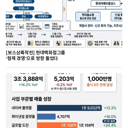
[보스상륙작전] 현대백화점그룹
‘형제 경영’으로 방향 틀었다