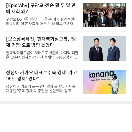
[Epic Why] 구광모-젠슨 황 두 달 만
에 재회 왜?
구광모 LG그룹 회장이 다음 주 미국 실리콘밸리
의 엔비디아 본사를 찾아 젠슨 황 최고경영자
(CEO)와 재회동한다. 지난...
[보스상륙작전] 현대백화점그룹, ‘형
제 경영’으로 방향 틀었다
현대백화점그룹이 지배구조 개편의 마지막 퍼즐
을 맞추며 정지선·정교선 형제의 공동경영 체제
를 사실상 굳혔다. 중간...
정신아 카카오 대표 “‘주목 경제’ 가고
‘의도 경제’ 왔다”
정신아 카카오 대표는 인터넷과 모바일 시대를
지탱한 '주목 경제'의 종말을 선언했다. 광고를
클릭하는 사용자의 눈길...