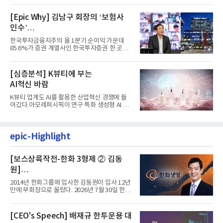
[Epic Why] 김남구 회장의 ‘보험사
인수’
발걸음이 신중해진 배경은?
한국투자금융지주의 올 1분기 순이익 가운데
85.6%가 증권 계열사인 한국투자증권 한 곳에
서 나왔다. 김남구 한국투자...
[심층분석] K뷰티에 부는
AI혁신 바람
K뷰티 업계도 AI를 활용한 산업혁신 경쟁에 들
어갔다.아모레퍼시픽이 연구 특화 생성형 AI 플
랫폼 LEMON을 활용해 연구...
epic-Highlight
[보스상륙작전-한화 3형제 ② 김동
원]
입사 12년 만에 금융계열 수장 등극
2014년 한화그룹에 입사한 김동원이 입사 12년
만에 부회장으로 올랐다. 2026년 7월 30일 한화
그룹이 발표하고 8월 1일...
[CEO's Speech] 배재규 한투운용 대