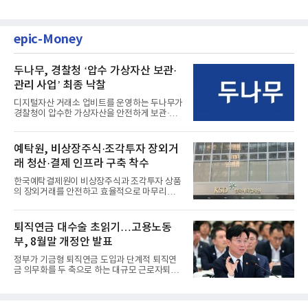
epic-Money
두나무, 경찰청 ‘압수 가상자산 보관·
관리 사업’ 최종 낙찰
디지털자산 거래소 업비트를 운영하는 두나무가
경찰청이 압수한 가상자산을 안전하게 보관·관
리하는 전담 사업자로 ...
예탁원, 비상장주식·조각투자 장외거
래 청산·결제 인프라 구축 착수
한국예탁결제원이 비상장주식과 조각투자 상품
의 장외거래를 안전하고 효율적으로 마무리하기
위한 청산·결제 전용 인...
퇴직연금 대수술 초읽기…고용노동
부, 8월말 개정안 발표
정부가 기금형 퇴직연금 도입과 단계적 퇴직연
금 의무화를 두 축으로 하는 대규모 근로자퇴직
급여보장법(이하 근퇴법)...