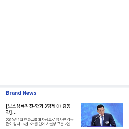
Brand News
[보스상륙작전-한화 3형제 ① 김동
관]
입사 16년 만에 수석부회장 … 경영승
2010년 1월 한화그룹에 차장으로 입사한 김동
계 ‘초읽기’
관이 입사 16년 7개월 만에 사실상 그룹 2인자
자리에 올랐다. 8월 1일자...