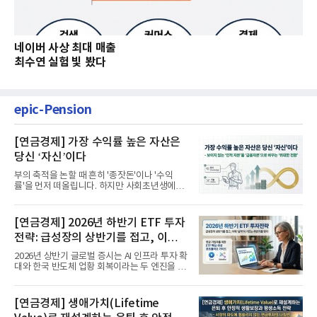
네이버 사상 최대 매출
최수연 실험 빛 봤다
epic-Pension
[연금경제] 가장 수익률 높은 자산은
당신 ‘자신’이다
부의 축적을 논할 때 흔히 '종잣돈'이나 '수익
률'을 먼저 떠올립니다. 하지만 사회초년생에게
가장 거대한 자산은 계좌...
[연금경제] 2026년 하반기 ETF 투자
전략: 급성장의 상반기를 접고, 이제
'실적'이 가르는 하반기를 맞다
2026년 상반기 글로벌 증시는 AI 인프라 투자 확
대와 한국 반도체 업황 회복이라는 두 엔진을 달
고 기록적인 강세장을...
[연금경제] 생애가치(Lifetime