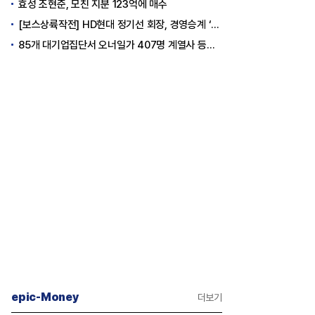
효성 조현준, 모친 지분 123억에 매수
[보스상륙작전] HD현대 정기선 회장, 경영승계 ‘큰 걸음’
85개 대기업집단서 오너일가 407명 계열사 등기임원 등재
epic-Money
더보기