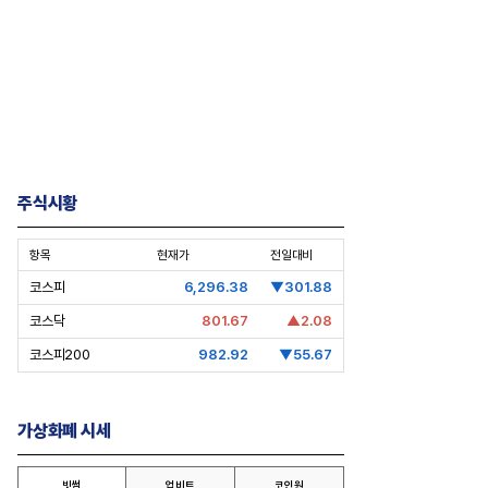
주식시황
항목
현재가
전일대비
코스피
6,296.38
▼301.88
코스닥
801.67
▲2.08
코스피200
982.92
▼55.67
가상화폐 시세
빗썸
업비트
코인원