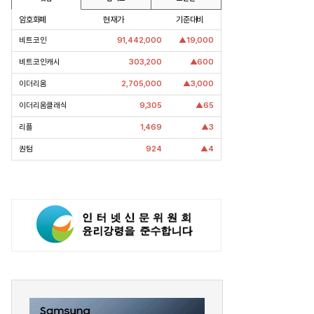
암호화폐
현재가
기준대비
비트코인
91,442,000
▲19,000
비트코인캐시
303,200
▲600
이더리움
2,705,000
▲3,000
이더리움클래식
9,305
▲65
리플
1,469
▲3
퀀텀
924
▲4