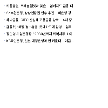
키움증권, 트래블월렛과 맞손… 임베디드 금융·디지털 자산 신사업 추진
Sh수협은행, 상상인증권 인수 추진… 비은행 강화 ‘금융그룹’ 도약 발판
하나금융, CIFO 신설해 포용금융 강화… 4대 중심축 중심 상반기 목표 60% 달성
금융위, ‘해킹 정보유출’ 롯데카드에 감경... 업무정지 1.5개월
장민영 기업은행장 “2030년까지 취약차주·소외계층에 30조원 지원”
KB국민은행, 일본 대형은행과 판 키운다… 예금토큰으로 국가 간 결제 성공