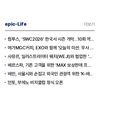
epic-Life
더보기
컴투스, ‘SWC2026’ 한국서 시즌 개막…10회 역사를 이어갈 챔피언은 누가 될까
메가MGC커피, EXO와 함께 '오늘의 미션: 무사 퇴근' 포토카드 이벤트 진행
사뮤르, 일러스트레이터 웨지(WEJI)와 협업한 '이너뷰티 홍삼스틱' 공개
베르스파, 기존 고객을 위한 ‘MAX 보상판매 프로모션’ 진행
배민, 서울시와 손잡고 외국인 관광객 위한 'K-배달' 문화 개척
안토, 부에노 비치클럽 정식 오픈