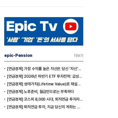
epic-Pension
더보기
[연금경제] 가장 수익률 높은 자산은 당신 ‘자신’이다
[연금경제] 2026년 하반기 ETF 투자전략: 급성장의 상반기를 접고, 이제 '실적'이 가르는 하반기를 맞다
[연금경제] 생애가치(Lifetime Value)로 재설계하는 은퇴 후 안정적 생활보장과 평생소득 전략
[연금경제] 노후준비, 월급만으로는 부족하다
[연금경제] 코스피 8,000 시대, 퇴직연금 투자자는 왜 지금 FOMO를 경계해야 하는가
[연금경제] 퇴직연금 투자, 지금 당신의 계좌는 어느 편인가?