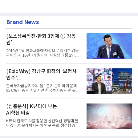
Brand News
[보스상륙작전-한화 3형제 ① 김동
관]
입사 16년 만에 수석부회장 … 경영승
2010년 1월 한화그룹에 차장으로 입사한 김동
계 ‘초읽기’
관이 입사 16년 7개월 만에 사실상 그룹 2인자
자리에 올랐다. 8월 1일자...
[Epic Why] 김남구 회장의 ‘보험사
인수’
발걸음이 신중해진 배경은?
한국투자금융지주의 올 1분기 순이익 가운데
85.6%가 증권 계열사인 한국투자증권 한 곳에
서 나왔다. 김남구 한국투자...
[심층분석] K뷰티에 부는
AI혁신 바람
K뷰티 업계도 AI를 활용한 산업혁신 경쟁에 들
어갔다.아모레퍼시픽이 연구 특화 생성형 AI 플
랫폼 LEMON을 활용해 연구...