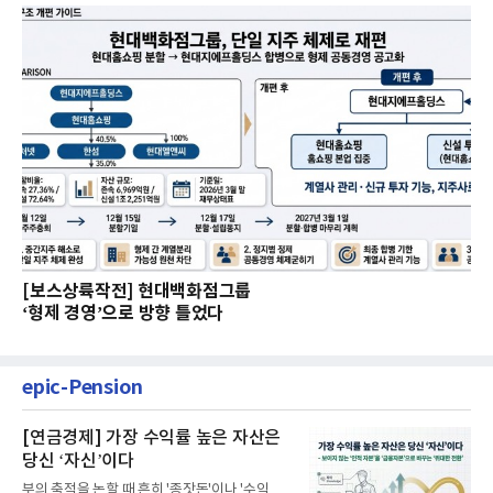
[보스상륙작전] 현대백화점그룹
‘형제 경영’으로 방향 틀었다
epic-Pension
[연금경제] 가장 수익률 높은 자산은
당신 ‘자신’이다
부의 축적을 논할 때 흔히 '종잣돈'이나 '수익