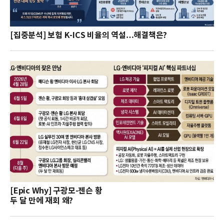
[집중분석] 보험 K-ICS 비율의 역설…해결책은?
[Epic Why] 구광모-젠슨 황
두 달 만에 재회 왜?