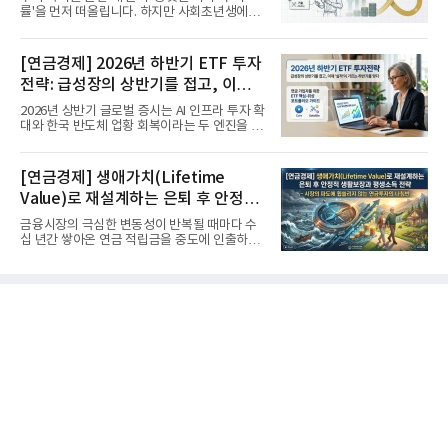
률'을 먼저 떠올립니다. 하지만 사회초년생에게
가장 거대한 자산은 계좌...
[연금경제] 2026년 하반기 ETF 투자
전략: 급성장의 상반기를 접고, 이제
'실적'이 가르는 하반기를 맞다
2026년 상반기 글로벌 증시는 AI 인프라 투자 확
대와 한국 반도체 업황 회복이라는 두 엔진을 달
고 기록적인 강세장을...
[연금경제] 생애가치(Lifetime
Value)로 재설계하는 은퇴 후 안정적
생활보장과 평생소득 전략
금융시장의 극심한 변동성이 반복될 때마다 수
십 년간 쌓아온 연금 적립금을 중도에 인출하거
나, 장기 포트폴리오를 단...