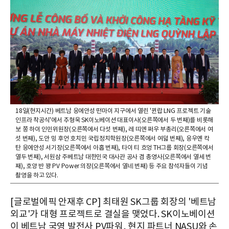
18일(현지시간) 베트남 응에안성 떤마이 지구에서 열린 '뀐랍 LNG 프로젝트 기술
인프라 착공식'에서 추형욱 SK이노베이션 대표이사(오른쪽에서 두 번째)를 비롯해
보 쫑 하이 인민위원장(오른쪽에서 다섯 번째), 레 띠엔 쩌우 부총리(오른쪽에서 여
섯 번째), 도안 밍 후언 호치민 국립정치학원장(오른쪽에서 여덟 번째), 응우옌 칵
탄 응에안성 서기장(오른쪽에서 아홉 번째), 타이 티 흐엉 TH그룹 회장(오른쪽에서
열두 번째), 서원삼 주베트남 대한민국 대사관 공사 겸 총영사(오른쪽에서 열세 번
째), 호앙 반 꽝 PV Power 의장(오른쪽에서 열네 번째) 등 주요 참석자들이 기념
촬영을 하고 있다.
[글로벌에픽 안재후 CP] 최태원 SK그룹 회장의 '베트남
외교'가 대형 프로젝트로 결실을 맺었다. SK이노베이션
이 베트남 국영 발전사 PV파워, 현지 파트너 NASU와 손