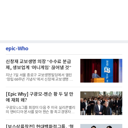
epic-Who
신창재 교보생명 의장 “수수료 분급
제, 생보업계 ‘머니게임’ 끊어낼 것”
지난 7일 서울 종로구 교보생명빌딩에서 열린
‘창립 68주년 기념식’에서 신창재 교보생명 대
표이사 겸 이사회 의장이...
[Epic Why] 구광모-젠슨 황 두 달 만
에 재회 왜?
구광모 LG그룹 회장이 다음 주 미국 실리콘밸리
의 엔비디아 본사를 찾아 젠슨 황 최고경영자
(CEO)와 재회동한다. 지난...
[보스상륙작전] 현대백화점그룹, ‘형