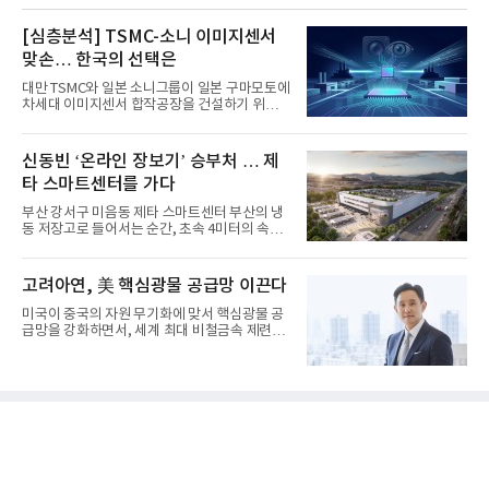
[심층분석] TSMC-소니 이미지센서
맞손… 한국의 선택은
대만 TSMC와 일본 소니그룹이 일본 구마모토에
차세대 이미지센서 합작공장을 건설하기 위해
총 1조엔(약 8조 9000억원...
신동빈 ‘온라인 장보기’ 승부처 … 제
타 스마트센터를 가다
부산 강서구 미음동 제타 스마트센터 부산의 냉
동 저장고로 들어서는 순간, 초속 4미터의 속도
로 벌집 모양 격자형 레...
고려아연, 美 핵심광물 공급망 이끈다
미국이 중국의 자원 무기화에 맞서 핵심광물 공
급망을 강화하면서, 세계 최대 비철금속 제련기
업 고려아연이 전략적 파...