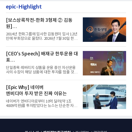
epic-Highlight
[보스상륙작전-한화 3형제 ② 김동
원]
입사 12년 만에 금융계열 수장 등극
2014년 한화그룹에 입사한 김동원이 입사 12년
만에 부회장으로 올랐다. 2026년 7월 30일 한화
그룹이 발표하고 8월 1일...
[CEO's Speech] 배재규 한투운용 대
표
“개별종목 레버리지 투자 지금이라도
단일종목 레버리지 상품을 운용 중인 자산운용
멈춰라”
사의 수장이 해당 상품에 대한 투자를 멈출 것을
당부하는 이례적인 소신...
[Epic Why] 네이버
엔비디아 투자 받은 진짜 이유는
네이버가 엔비디아로부터 10억 달러(약 1조
4809억원)를 투자받았다는 뉴스는 단순한 자금
유치 소식이 아니다. 검색과...