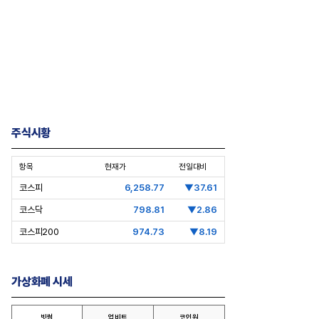
주식시황
항목
현재가
전일대비
코스피
6,258.77
▼37.61
코스닥
798.81
▼2.86
코스피200
974.73
▼8.19
가상화폐 시세
빗썸
업비트
코인원