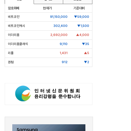
암호화폐
현재가
기준대비
비트코인
91,150,000
▼59,000
비트코인캐시
302,400
▼1,500
이더리움
2,692,000
▲4,000
이더리움클래식
9,110
▼35
리플
1,431
▲5
퀀텀
912
▼2