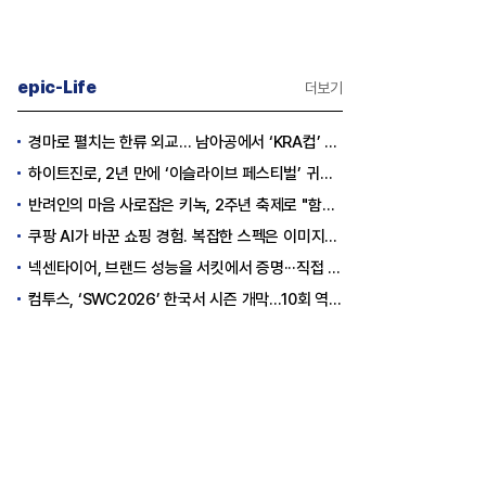
epic-Life
더보기
경마로 펼치는 한류 외교… 남아공에서 ‘KRA컵’ 개최하는 한국마사회
하이트진로, 2년 만에 ‘이슬라이브 페스티벌’ 귀환…25,000명 규모 대확장
반려인의 마음 사로잡은 키녹, 2주년 축제로 "함께하는 즐거움"을 선물하다
쿠팡 AI가 바꾼 쇼핑 경험. 복잡한 스펙은 이미지로, 수백 개 리뷰는 한눈에…
넥센타이어, 브랜드 성능을 서킷에서 증명···직접 체험하는 고객 참여형 마케팅 확대
컴투스, ‘SWC2026’ 한국서 시즌 개막…10회 역사를 이어갈 챔피언은 누가 될까