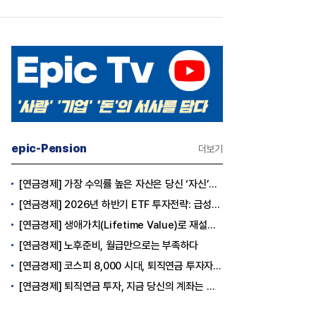
epic-Pension
더보기
[연금경제] 가장 수익률 높은 자산은 당신 ‘자신’이다
[연금경제] 2026년 하반기 ETF 투자전략: 급성장의 상반기를 접고, 이제 '실적'이 가르는 하반기를 맞다
[연금경제] 생애가치(Lifetime Value)로 재설계하는 은퇴 후 안정적 생활보장과 평생소득 전략
[연금경제] 노후준비, 월급만으로는 부족하다
[연금경제] 코스피 8,000 시대, 퇴직연금 투자자는 왜 지금 FOMO를 경계해야 하는가
[연금경제] 퇴직연금 투자, 지금 당신의 계좌는 어느 편인가?