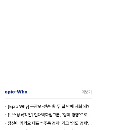
epic-Who
더보기
[Epic Why] 구광모-젠슨 황 두 달 만에 재회 왜?
[보스상륙작전] 현대백화점그룹, ‘형제 경영’으로 방향 틀었다
정신아 카카오 대표 “‘주목 경제’ 가고 ‘의도 경제’ 왔다”