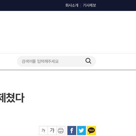
회사소개
기사제보
 제쳤다