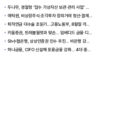
두나무, 경찰청 ‘압수 가상자산 보관·관리 사업’ 최종 낙찰
예탁원, 비상장주식·조각투자 장외거래 청산·결제 인프라 구축 착수
퇴직연금 대수술 초읽기…고용노동부, 8월말 개정안 발표
키움증권, 트래블월렛과 맞손… 임베디드 금융·디지털 자산 신사업 추진
Sh수협은행, 상상인증권 인수 추진… 비은행 강화 ‘금융그룹’ 도약 발판
하나금융, CIFO 신설해 포용금융 강화… 4대 중심축 중심 상반기 목표 60% 달성