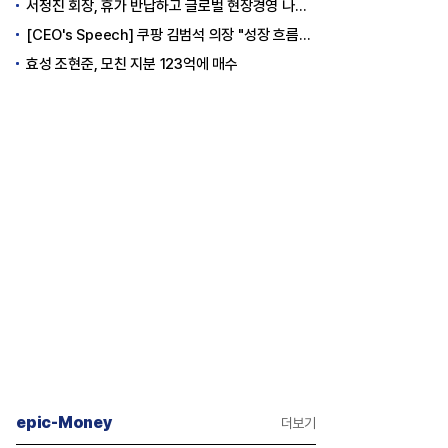
서정진 회장, 휴가 반납하고 글로벌 현장경영 나선다
[CEO's Speech] 쿠팡 김범석 의장 "성장 흐름은 변하지 않았다"
효성 조현준, 모친 지분 123억에 매수
epic-Money
더보기