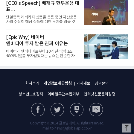
[CEO's Speech] 배재규 한투운용 대
표
“개별종목 레버리지 투자 지금이라도
단일종목 레버리지 상품을 운용 중인 자산운용
멈춰라”
사의 수장이 해당 상품에 대한 투자를 멈출 것을
당부하는 이례적인 소신...
[Epic Why] 네이버
엔비디아 투자 받은 진짜 이유는
네이버가 엔비디아로부터 10억 달러(약 1조
4809억원)를 투자받았다는 뉴스는 단순한 자금
유치 소식이 아니다. 검색과...
개인정보취급방침
회사소개
기사제보
광고문의
청소년보호정책
이메일무단수집거부
인터넷신문윤리강령
Copyright © 2014 글로벌에픽. All rights reserved.
mail to news@globalepic.co.kr