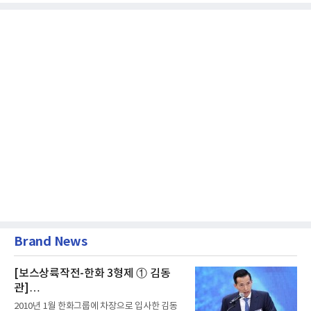
Brand News
[보스상륙작전-한화 3형제 ① 김동
관]
입사 16년 만에 수석부회장 … 경영승
2010년 1월 한화그룹에 차장으로 입사한 김동