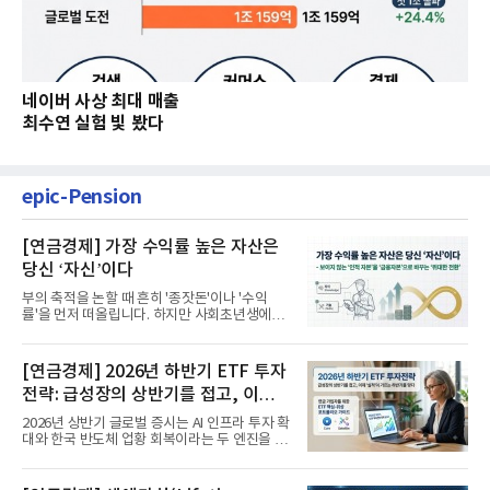
네이버 사상 최대 매출
최수연 실험 빛 봤다
epic-Pension
[연금경제] 가장 수익률 높은 자산은
당신 ‘자신’이다
부의 축적을 논할 때 흔히 '종잣돈'이나 '수익
률'을 먼저 떠올립니다. 하지만 사회초년생에게
가장 거대한 자산은 계좌...
[연금경제] 2026년 하반기 ETF 투자
전략: 급성장의 상반기를 접고, 이제
'실적'이 가르는 하반기를 맞다
2026년 상반기 글로벌 증시는 AI 인프라 투자 확
대와 한국 반도체 업황 회복이라는 두 엔진을 달
고 기록적인 강세장을...