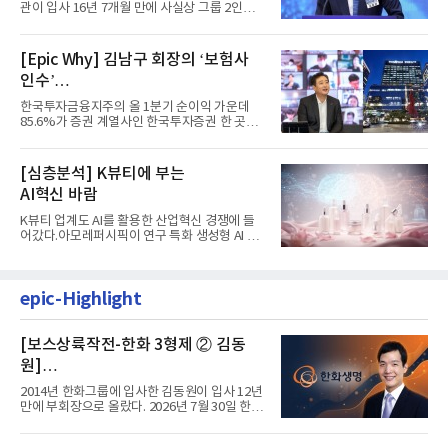
계 ‘초읽기’
관이 입사 16년 7개월 만에 사실상 그룹 2인자
자리에 올랐다. 8월 1일자...
[Epic Why] 김남구 회장의 ‘보험사
인수’
발걸음이 신중해진 배경은?
한국투자금융지주의 올 1분기 순이익 가운데
85.6%가 증권 계열사인 한국투자증권 한 곳에
서 나왔다. 김남구 한국투자...
[심층분석] K뷰티에 부는
AI혁신 바람
K뷰티 업계도 AI를 활용한 산업혁신 경쟁에 들
어갔다.아모레퍼시픽이 연구 특화 생성형 AI 플
랫폼 LEMON을 활용해 연구...
epic-Highlight
[보스상륙작전-한화 3형제 ② 김동
원]
입사 12년 만에 금융계열 수장 등극
2014년 한화그룹에 입사한 김동원이 입사 12년
만에 부회장으로 올랐다. 2026년 7월 30일 한화
그룹이 발표하고 8월 1일...