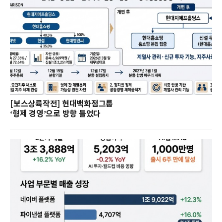
[보스상륙작전] 현대백화점그룹
‘형제 경영’으로 방향 틀었다