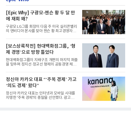
[Epic Why] 구광모-젠슨 황 두 달 만
에 재회 왜?
구광모 LG그룹 회장이 다음 주 미국 실리콘밸리
의 엔비디아 본사를 찾아 젠슨 황 최고경영자
(CEO)와 재회동한다. 지난...
[보스상륙작전] 현대백화점그룹, ‘형
제 경영’으로 방향 틀었다
현대백화점그룹이 지배구조 개편의 마지막 퍼즐
을 맞추며 정지선·정교선 형제의 공동경영 체제
를 사실상 굳혔다. 중간...
정신아 카카오 대표 “‘주목 경제’ 가고
‘의도 경제’ 왔다”
정신아 카카오 대표는 인터넷과 모바일 시대를
지탱한 '주목 경제'의 종말을 선언했다. 광고를
클릭하는 사용자의 눈길...