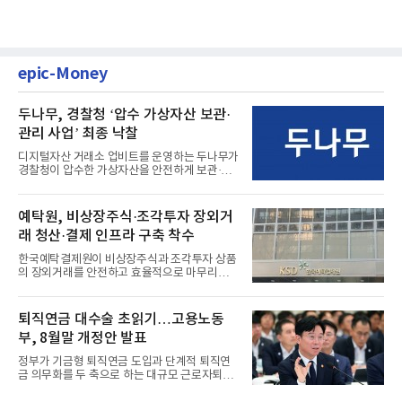
epic-Money
두나무, 경찰청 ‘압수 가상자산 보관·
관리 사업’ 최종 낙찰
디지털자산 거래소 업비트를 운영하는 두나무가
경찰청이 압수한 가상자산을 안전하게 보관·관
리하는 전담 사업자로 ...
예탁원, 비상장주식·조각투자 장외거
래 청산·결제 인프라 구축 착수
한국예탁결제원이 비상장주식과 조각투자 상품
의 장외거래를 안전하고 효율적으로 마무리하기
위한 청산·결제 전용 인...
퇴직연금 대수술 초읽기…고용노동
부, 8월말 개정안 발표
정부가 기금형 퇴직연금 도입과 단계적 퇴직연
금 의무화를 두 축으로 하는 대규모 근로자퇴직
급여보장법(이하 근퇴법)...