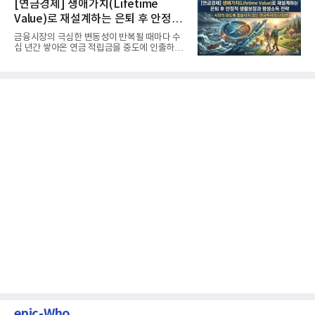
[연금경제] 생애가치(Lifetime
Value)로 재설계하는 은퇴 후 안정적
생활보장과 평생소득 전략
금융시장의 극심한 변동성이 반복될 때마다 수
십 년간 쌓아온 연금 적립금을 중도에 인출하거
나, 장기 포트폴리오를 단...
epic-Who