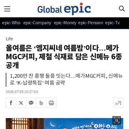
epic-Who
epic-Company
epic-Money
epic-Pension
epic-Tv
Life
올여름은 ‘엠지씨네 여름밤’이다…메가
MGC커피, 제철 식재료 담은 신메뉴 6종
공개
1,200만 잔 흥행 돌풍 잇는다…메가MGC커피, 신메뉴
로 ‘K-납량특집’ 여름 공략
2026-07-09 10:27:04