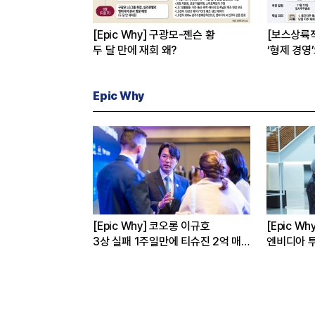
[Epic Why] 구광모-젠슨 황
[보스상륙
두 달 만에 재회 왜?
‘형제 경영
Epic Why
성·현대차는 왜
[Epic Why] 코오롱 이규호
[Epic W
까
3상 실패 1주일만에 티슈진 2억 매
엔비디아 투
수 왜?