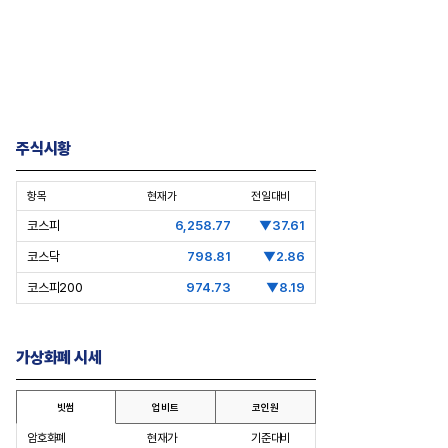
주식시황
항목
현재가
전일대비
층분석] 포스코, 트리플 코어 투자
[Epic Why] 한화, KAI 지분 왜 사들
격화
일까
코스피
6,258.77
▼37.61
조7천억원 투자 재원 마련 전략
코스닥
798.81
▼2.86
코스피200
974.73
▼8.19
가상화폐 시세
빗썸
업비트
코인원
암호화폐
현재가
기준대비