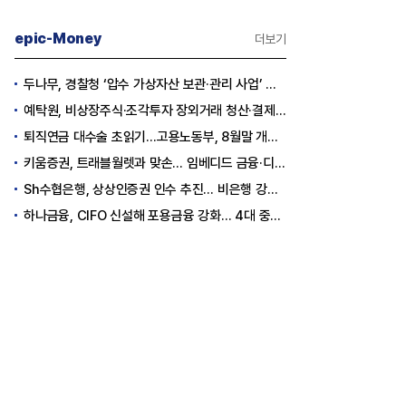
epic-Money
더보기
두나무, 경찰청 ‘압수 가상자산 보관·관리 사업’ 최종 낙찰
예탁원, 비상장주식·조각투자 장외거래 청산·결제 인프라 구축 착수
퇴직연금 대수술 초읽기…고용노동부, 8월말 개정안 발표
키움증권, 트래블월렛과 맞손… 임베디드 금융·디지털 자산 신사업 추진
Sh수협은행, 상상인증권 인수 추진… 비은행 강화 ‘금융그룹’ 도약 발판
하나금융, CIFO 신설해 포용금융 강화… 4대 중심축 중심 상반기 목표 60% 달성