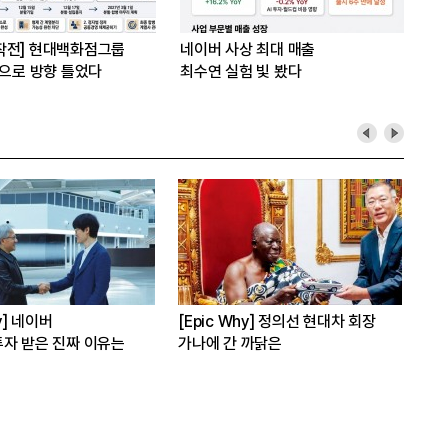
작전] 현대백화점그룹
네이버 사상 최대 매출
’으로 방향 틀었다
최수연 실험 빛 봤다
hy] 네이버
[Epic Why] 정의선 현대차 회장
[E
자 받은 진짜 이유는
가나에 간 까닭은
인수
발