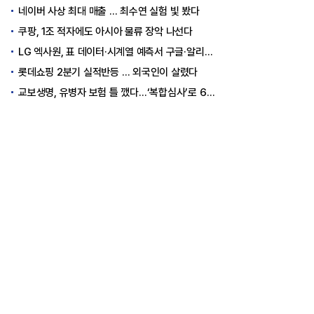
네이버 사상 최대 매출 … 최수연 실험 빛 봤다
쿠팡, 1조 적자에도 아시아 물류 장악 나선다
LG 엑사원, 표 데이터·시계열 예측서 구글·알리바바 제쳤다
롯데쇼핑 2분기 실적반등 … 외국인이 살렸다
교보생명, 유병자 보험 틀 깼다…‘복합심사’로 6개월 독점권 획득