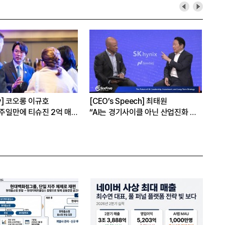
hy] 코오롱 이규호
[CEO’s Speech] 최태원
[심
1주일만에 티슈진 2억 매
“AI는 경기사이클 아닌 산업진화 그
본
자체”
16
은?