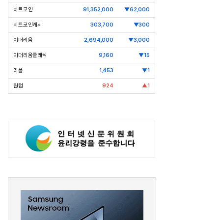
비트코인
91,352,000
▼62,000
비트코인캐시
303,700
▼300
이더리움
2,694,000
▼3,000
이더리움클래식
9,160
▼15
리플
1,453
▼1
퀀텀
924
▲1
pic Why] 김남구 회장의 ‘보험사
[Epic Why] 러트닉 장관
’
삼성·SK에 생산시설 건설 촉구. 노림
걸음이 신중해진 배경은?
수는?