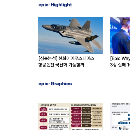
epic-Highlight
버
[심층분석] 한화에어로스페이스
[Epic W
 진짜 이유는
항공엔진 국산화 가능할까
3상 실패 
수 왜?
epic-Graphics