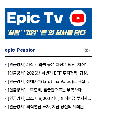
epic-Pension
더보기
[연금경제] 가장 수익률 높은 자산은 당신 ‘자신’이다
[연금경제] 2026년 하반기 ETF 투자전략: 급성장의 상반기를 접고, 이제 '실적'이 가르는 하반기를 맞다
[연금경제] 생애가치(Lifetime Value)로 재설계하는 은퇴 후 안정적 생활보장과 평생소득 전략
[연금경제] 노후준비, 월급만으로는 부족하다
[연금경제] 코스피 8,000 시대, 퇴직연금 투자자는 왜 지금 FOMO를 경계해야 하는가
[연금경제] 퇴직연금 투자, 지금 당신의 계좌는 어느 편인가?