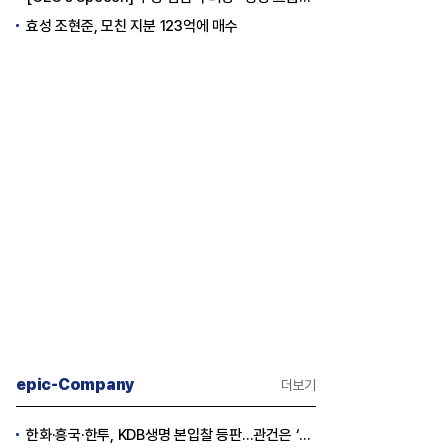
효성 조현준, 모친 지분 123억에 매수
epic-Company
더보기
한화·흥국·한투, KDB생명 본입찰 등판…관건은 ‘산은 증자 규모’