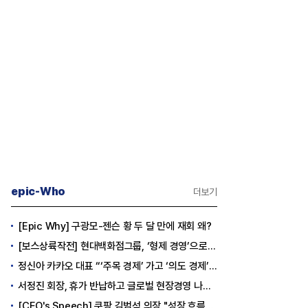
epic-Who
더보기
[Epic Why] 구광모-젠슨 황 두 달 만에 재회 왜?
[보스상륙작전] 현대백화점그룹, ‘형제 경영’으로 방향 틀었다
정신아 카카오 대표 “‘주목 경제’ 가고 ‘의도 경제’ 왔다”
서정진 회장, 휴가 반납하고 글로벌 현장경영 나선다
[CEO's Speech] 쿠팡 김범석 의장 "성장 흐름은 변하지 않았다"