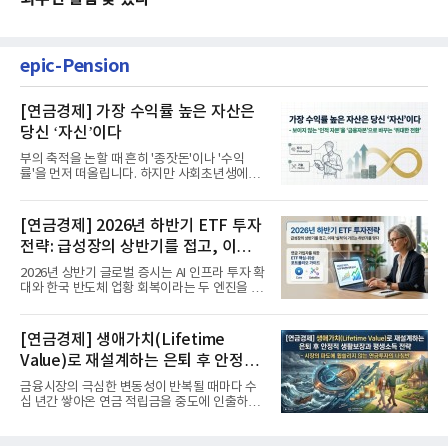
epic-Pension
[연금경제] 가장 수익률 높은 자산은
당신 ‘자신’이다
부의 축적을 논할 때 흔히 '종잣돈'이나 '수익
률'을 먼저 떠올립니다. 하지만 사회초년생에게
가장 거대한 자산은 계좌...
[연금경제] 2026년 하반기 ETF 투자
전략: 급성장의 상반기를 접고, 이제
'실적'이 가르는 하반기를 맞다
2026년 상반기 글로벌 증시는 AI 인프라 투자 확
대와 한국 반도체 업황 회복이라는 두 엔진을 달
고 기록적인 강세장을...
[연금경제] 생애가치(Lifetime
Value)로 재설계하는 은퇴 후 안정적
생활보장과 평생소득 전략
금융시장의 극심한 변동성이 반복될 때마다 수
십 년간 쌓아온 연금 적립금을 중도에 인출하거
나, 장기 포트폴리오를 단...