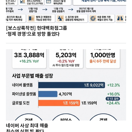
[보스상륙작전] 현대백화점그룹
‘형제 경영’으로 방향 틀었다
네이버 사상 최대 매출
최수연 실험 빛 봤다