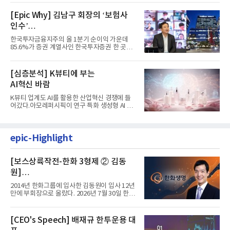
[Epic Why] 김남구 회장의 ‘보험사
인수’
발걸음이 신중해진 배경은?
한국투자금융지주의 올 1분기 순이익 가운데
85.6%가 증권 계열사인 한국투자증권 한 곳에
서 나왔다. 김남구 한국투자...
[심층분석] K뷰티에 부는
AI혁신 바람
K뷰티 업계도 AI를 활용한 산업혁신 경쟁에 들
어갔다.아모레퍼시픽이 연구 특화 생성형 AI 플
랫폼 LEMON을 활용해 연구...
epic-Highlight
[보스상륙작전-한화 3형제 ② 김동
원]
입사 12년 만에 금융계열 수장 등극
2014년 한화그룹에 입사한 김동원이 입사 12년
만에 부회장으로 올랐다. 2026년 7월 30일 한화
그룹이 발표하고 8월 1일...
[CEO's Speech] 배재규 한투운용 대