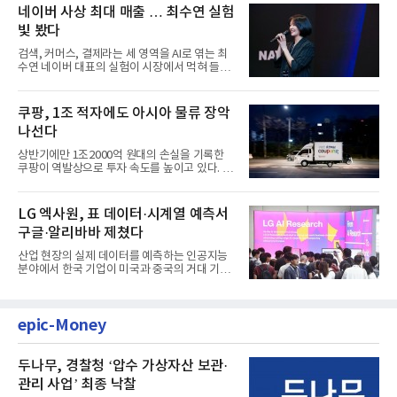
네이버 사상 최대 매출 … 최수연 실험
빛 봤다
검색, 커머스, 결제라는 세 영역을 AI로 엮는 최
수연 네이버 대표의 실험이 시장에서 먹혀 들어
갔다. 이른바 '풀 퍼널...
쿠팡, 1조 적자에도 아시아 물류 장악
나선다
상반기에만 1조2000억 원대의 손실을 기록한
쿠팡이 역발상으로 투자 속도를 높이고 있다. 이
는 단기 수익보다 장기적...
LG 엑사원, 표 데이터·시계열 예측서
구글·알리바바 제쳤다
산업 현장의 실제 데이터를 예측하는 인공지능
분야에서 한국 기업이 미국과 중국의 거대 기술
기업들을 제치고 세계 ...
epic-Money
두나무, 경찰청 ‘압수 가상자산 보관·
관리 사업’ 최종 낙찰