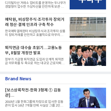
디지털자산 거래소 업비트를 운영하는 두나무가
경찰청이 압수한 가상자산을 안전하게 보관·관
리하는 전담 사업자로 ...
예탁원, 비상장주식·조각투자 장외거
래 청산·결제 인프라 구축 착수
한국예탁결제원이 비상장주식과 조각투자 상품
의 장외거래를 안전하고 효율적으로 마무리하기
위한 청산·결제 전용 인...
퇴직연금 대수술 초읽기…고용노동
부, 8월말 개정안 발표
정부가 기금형 퇴직연금 도입과 단계적 퇴직연
금 의무화를 두 축으로 하는 대규모 근로자퇴직
급여보장법(이하 근퇴법)...
Brand News
[보스상륙작전-한화 3형제 ① 김동
관]
입사 16년 만에 수석부회장 … 경영승
2010년 1월 한화그룹에 차장으로 입사한 김동
계 ‘초읽기’
관이 입사 16년 7개월 만에 사실상 그룹 2인자
자리에 올랐다. 8월 1일자...