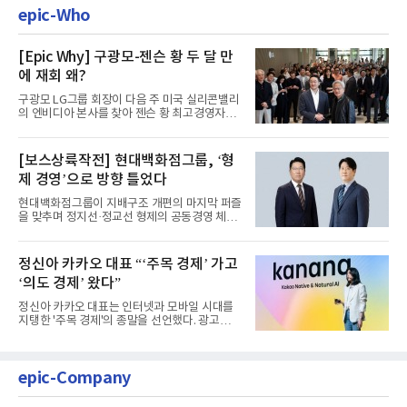
epic-Who
[Epic Why] 구광모-젠슨 황 두 달 만
에 재회 왜?
구광모 LG그룹 회장이 다음 주 미국 실리콘밸리
의 엔비디아 본사를 찾아 젠슨 황 최고경영자
(CEO)와 재회동한다. 지난...
[보스상륙작전] 현대백화점그룹, ‘형
제 경영’으로 방향 틀었다
현대백화점그룹이 지배구조 개편의 마지막 퍼즐
을 맞추며 정지선·정교선 형제의 공동경영 체제
를 사실상 굳혔다. 중간...
정신아 카카오 대표 “‘주목 경제’ 가고
‘의도 경제’ 왔다”
정신아 카카오 대표는 인터넷과 모바일 시대를
지탱한 '주목 경제'의 종말을 선언했다. 광고를
클릭하는 사용자의 눈길...
epic-Company