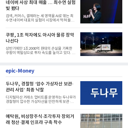
네이버 사상 최대 매출 … 최수연 실험
빛 봤다
검색, 커머스, 결제라는 세 영역을 AI로 엮는 최
수연 네이버 대표의 실험이 시장에서 먹혀 들어
갔다. 이른바 '풀 퍼널...
쿠팡, 1조 적자에도 아시아 물류 장악
나선다
상반기에만 1조2000억 원대의 손실을 기록한
쿠팡이 역발상으로 투자 속도를 높이고 있다. 이
는 단기 수익보다 장기적...
epic-Money
두나무, 경찰청 ‘압수 가상자산 보관·
관리 사업’ 최종 낙찰
디지털자산 거래소 업비트를 운영하는 두나무가
경찰청이 압수한 가상자산을 안전하게 보관·관
리하는 전담 사업자로 ...
예탁원, 비상장주식·조각투자 장외거
래 청산·결제 인프라 구축 착수