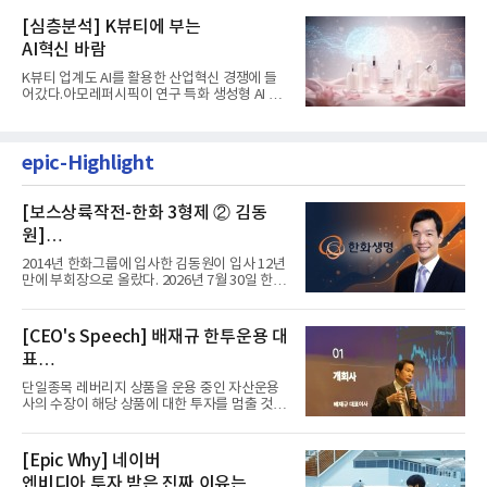
[심층분석] K뷰티에 부는
AI혁신 바람
K뷰티 업계도 AI를 활용한 산업혁신 경쟁에 들
어갔다.아모레퍼시픽이 연구 특화 생성형 AI 플
랫폼 LEMON을 활용해 연구...
epic-Highlight
[보스상륙작전-한화 3형제 ② 김동
원]
입사 12년 만에 금융계열 수장 등극
2014년 한화그룹에 입사한 김동원이 입사 12년
만에 부회장으로 올랐다. 2026년 7월 30일 한화
그룹이 발표하고 8월 1일...
[CEO's Speech] 배재규 한투운용 대
표
“개별종목 레버리지 투자 지금이라도
단일종목 레버리지 상품을 운용 중인 자산운용
멈춰라”
사의 수장이 해당 상품에 대한 투자를 멈출 것을
당부하는 이례적인 소신...
[Epic Why] 네이버
엔비디아 투자 받은 진짜 이유는