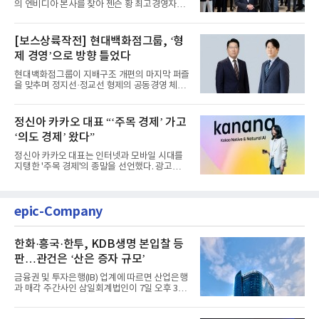
의 엔비디아 본사를 찾아 젠슨 황 최고경영자
(CEO)와 재회동한다. 지난...
[보스상륙작전] 현대백화점그룹, ‘형
제 경영’으로 방향 틀었다
현대백화점그룹이 지배구조 개편의 마지막 퍼즐
을 맞추며 정지선·정교선 형제의 공동경영 체제
를 사실상 굳혔다. 중간...
정신아 카카오 대표 “‘주목 경제’ 가고
‘의도 경제’ 왔다”
정신아 카카오 대표는 인터넷과 모바일 시대를
지탱한 '주목 경제'의 종말을 선언했다. 광고를
클릭하는 사용자의 눈길...
epic-Company
한화·흥국·한투, KDB생명 본입찰 등
판…관건은 ‘산은 증자 규모’
금융권 및 투자은행(IB) 업계에 따르면 산업은행
과 매각 주간사인 삼일회계법인이 7일 오후 3시
마감한 KDB생명보험 매...