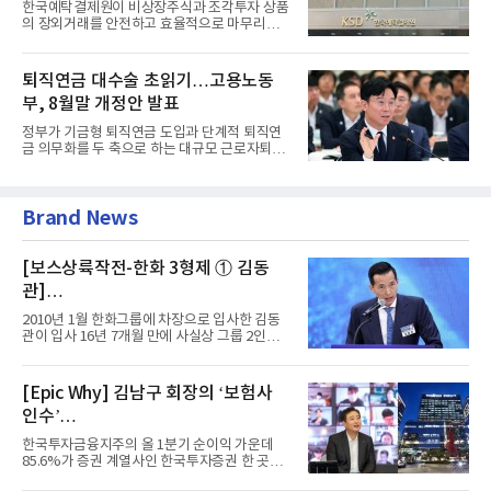
한국예탁결제원이 비상장주식과 조각투자 상품
의 장외거래를 안전하고 효율적으로 마무리하기
위한 청산·결제 전용 인...
퇴직연금 대수술 초읽기…고용노동
부, 8월말 개정안 발표
정부가 기금형 퇴직연금 도입과 단계적 퇴직연
금 의무화를 두 축으로 하는 대규모 근로자퇴직
급여보장법(이하 근퇴법)...
Brand News
[보스상륙작전-한화 3형제 ① 김동
관]
입사 16년 만에 수석부회장 … 경영승
2010년 1월 한화그룹에 차장으로 입사한 김동
계 ‘초읽기’
관이 입사 16년 7개월 만에 사실상 그룹 2인자
자리에 올랐다. 8월 1일자...
[Epic Why] 김남구 회장의 ‘보험사
인수’
발걸음이 신중해진 배경은?
한국투자금융지주의 올 1분기 순이익 가운데
85.6%가 증권 계열사인 한국투자증권 한 곳에
서 나왔다. 김남구 한국투자...