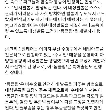
살 속으로 파고들어 염증과 통증이 발생하는 현상으로,
주로 엄지발톱에 발생되곤 한다. 이 내성발톱은 스스로
관리가 어려운데다 자칫 방치하면 발톱이 두꺼워지고 노
랗게 변색되기도 하기 때문에 미리 예방하는 게 좋은데,
㈜크리스탈케어는 이런 내성발톱을 해결하는데 도움이
될 수 있도록 내성발톱 교정기 ‘돔클립’을 개발하게 됐
다.
㈜크리스탈케어는 이미지 부산 수영구에서 네일아트를
전문적으로 진행하고 있는 ‘수네일’ 매장을 운영하며 다
양한 유형의 내성발톱을 경험했으며 금번 교정기 개발까
지 추진하게 된 상태로, 이 ‘돔클립’은 특허출원도 진행
한 상태다.
‘돔클립’은 비수술로 안전하게 발톱을 펴주는 방법으로
내성발톱을 교정해주는 제품으로써 ‘수네일’에서는 이
‘돔클립’을 활용해 파고드는 발톱은 파고드는 각도와 발
톱두께, 염증 및 무좀발톱 여부에 따른 교정을 진행하게
된다. 발톱무좀을 겪는 경우 무좀균집을 깨끗하고 안전