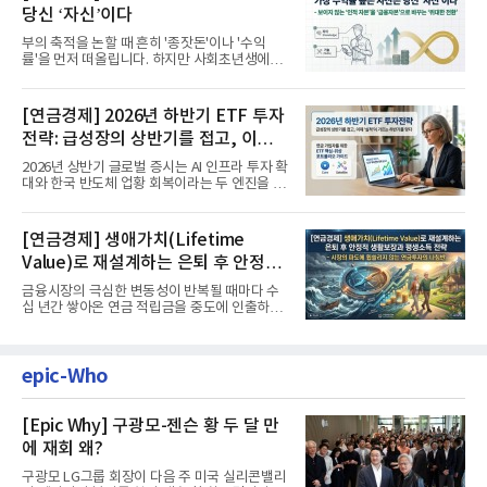
당신 ‘자신’이다
부의 축적을 논할 때 흔히 '종잣돈'이나 '수익
률'을 먼저 떠올립니다. 하지만 사회초년생에게
가장 거대한 자산은 계좌...
[연금경제] 2026년 하반기 ETF 투자
전략: 급성장의 상반기를 접고, 이제
'실적'이 가르는 하반기를 맞다
2026년 상반기 글로벌 증시는 AI 인프라 투자 확
대와 한국 반도체 업황 회복이라는 두 엔진을 달
고 기록적인 강세장을...
[연금경제] 생애가치(Lifetime
Value)로 재설계하는 은퇴 후 안정적
생활보장과 평생소득 전략
금융시장의 극심한 변동성이 반복될 때마다 수
십 년간 쌓아온 연금 적립금을 중도에 인출하거
나, 장기 포트폴리오를 단...
epic-Who
[Epic Why] 구광모-젠슨 황 두 달 만
에 재회 왜?
구광모 LG그룹 회장이 다음 주 미국 실리콘밸리