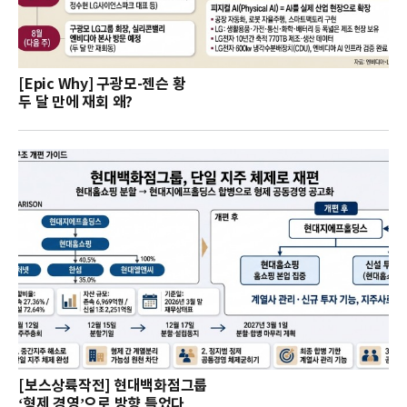
[Epic Why] 구광모-젠슨 황
두 달 만에 재회 왜?
[보스상륙작전] 현대백화점그룹
‘형제 경영’으로 방향 틀었다