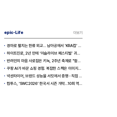
epic-Life
더보기
경마로 펼치는 한류 외교… 남아공에서 ‘KRA컵’ 개최하는 한국마사회
하이트진로, 2년 만에 ‘이슬라이브 페스티벌’ 귀환…25,000명 규모 대확장
반려인의 마음 사로잡은 키녹, 2주년 축제로 "함께하는 즐거움"을 선물하다
쿠팡 AI가 바꾼 쇼핑 경험. 복잡한 스펙은 이미지로, 수백 개 리뷰는 한눈에…
넥센타이어, 브랜드 성능을 서킷에서 증명···직접 체험하는 고객 참여형 마케팅 확대
컴투스, ‘SWC2026’ 한국서 시즌 개막…10회 역사를 이어갈 챔피언은 누가 될까