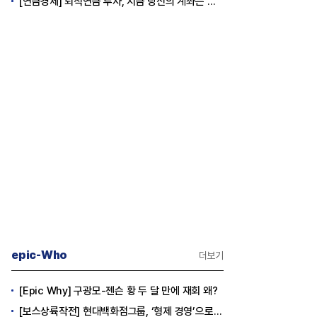
[연금경제] 퇴직연금 투자, 지금 당신의 계좌는 어느 편인가?
epic-Who
더보기
[Epic Why] 구광모-젠슨 황 두 달 만에 재회 왜?
[보스상륙작전] 현대백화점그룹, ‘형제 경영’으로 방향 틀었다