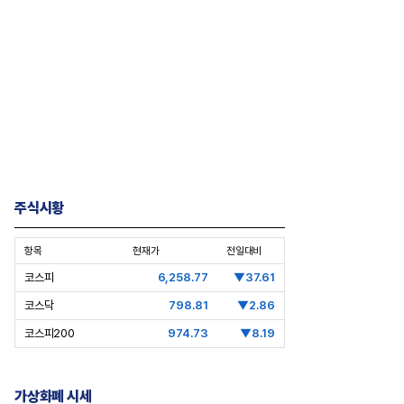
주식시황
항목
현재가
전일대비
코스피
6,258.77
▼37.61
코스닥
798.81
▼2.86
코스피200
974.73
▼8.19
가상화폐 시세