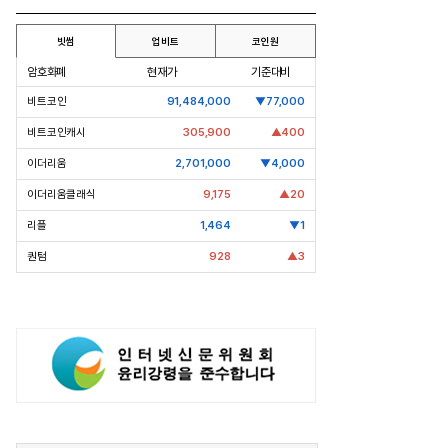
빗썸
업비트
코인원
암호화폐
현재가
기준대비
비트코인
91,484,000
▼77,000
비트코인캐시
305,900
▲400
이더리움
2,701,000
▼4,000
이더리움클래식
9,175
▲20
리플
1,464
▼1
퀀텀
928
▲3