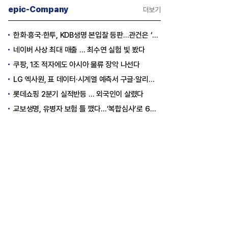
epic-Company
더보기
한화·흥국·한투, KDB생명 본입찰 등판…관건은 ‘산은 증자 규모’
네이버 사상 최대 매출 … 최수연 실험 빛 봤다
쿠팡, 1조 적자에도 아시아 물류 장악 나선다
LG 엑사원, 표 데이터·시계열 예측서 구글·알리바바 제쳤다
롯데쇼핑 2분기 실적반등 … 외국인이 살렸다
교보생명, 유병자 보험 틀 깼다…‘복합심사’로 6개월 독점권 획득