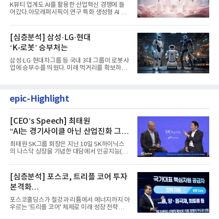
K뷰티 업계도 AI를 활용한 산업혁신 경쟁에 들
어갔다.아모레퍼시픽이 연구 특화 생성형 AI 플
랫폼 LEMON을 활용해 연구...
[심층분석] 삼성·LG·현대
‘K-로봇’ 승부처는
삼성·LG·현대차그룹 등 국내 3대 그룹이 로봇사
업에 승부수를 띄웠다. 미래 먹거리를 확보하기
위해 전담 조직을 출...
epic-Highlight
[CEO’s Speech] 최태원
“AI는 경기사이클 아닌 산업진화 그
자체”
최태원 SK그룹 회장은 지난 10일 SK하이닉스
의 나스닥 상장을 기념한 대담에서 인공지능(AI)
을 "일시적인 경기 사이클...
[심층분석] 포스코, 트리플 코어 투자
본격화
16조7천억원 투자 재원 마련 전략은?
포스코홀딩스가 철강과 리튬에서 에너지까지 아
우르는 '트리플 코어' 체제로 미래 성장 전략을
재편한다. 2028년까지 ...