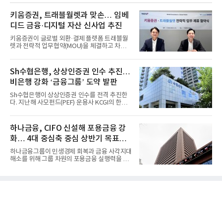
키움증권, 트래블월렛과 맞손… 임베
디드 금융·디지털 자산 신사업 추진
키움증권이 글로벌 외환·결제 플랫폼 트래블월
렛과 전략적 업무협약(MOU)을 체결하고 차세
대 디지털 금융 시장 선점에...
Sh수협은행, 상상인증권 인수 추진…
비은행 강화 ‘금융그룹’ 도약 발판
Sh수협은행이 상상인증권 인수를 전격 추진한
다. 지난해 사모펀드(PEF) 운용사 KCGI의 한양
증권 인수 이후 약 1년 만에...
하나금융, CIFO 신설해 포용금융 강
화… 4대 중심축 중심 상반기 목표
60% 달성
하나금융그룹이 민생경제 회복과 금융 사각지대
해소를 위해 그룹 차원의 포용금융 실행력을 대
폭 강화한다. 이승열 부...