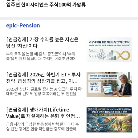
임주현 한미사이언스 주식100억 가압류
epic-Pension
[연금경제] 가장 수익률 높은 자산은
당신 ‘자신’이다
부의 축적을 논할 때 흔히 '종잣돈'이나 '수익
률'을 먼저 떠올립니다. 하지만 사회초년생에게
가장 거대한 자산은 계좌...
[연금경제] 2026년 하반기 ETF 투자
전략: 급성장의 상반기를 접고, 이제
'실적'이 가르는 하반기를 맞다
2026년 상반기 글로벌 증시는 AI 인프라 투자 확
대와 한국 반도체 업황 회복이라는 두 엔진을 달
고 기록적인 강세장을...
[연금경제] 생애가치(Lifetime
Value)로 재설계하는 은퇴 후 안정적
생활보장과 평생소득 전략
금융시장의 극심한 변동성이 반복될 때마다 수
십 년간 쌓아온 연금 적립금을 중도에 인출하거
나, 장기 포트폴리오를 단...