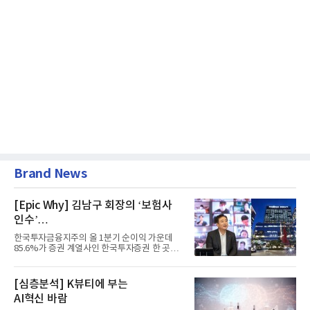
Brand News
[Epic Why] 김남구 회장의 ‘보험사
인수’
발걸음이 신중해진 배경은?
한국투자금융지주의 올 1분기 순이익 가운데
85.6%가 증권 계열사인 한국투자증권 한 곳에
서 나왔다. 김남구 한국투자...
[심층분석] K뷰티에 부는
AI혁신 바람