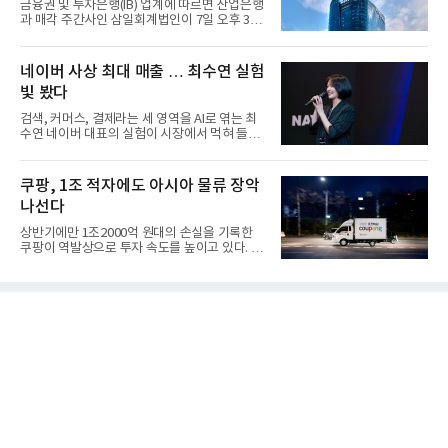
금융권 및 투자은행(IB) 업계에 따르면 산업은행
과 매각 주간사인 삼일회계법인이 7일 오후 3시
마감한 KDB생명보험 매...
네이버 사상 최대 매출 … 최수연 실험
빛 봤다
검색, 커머스, 결제라는 세 영역을 AI로 엮는 최
수연 네이버 대표의 실험이 시장에서 먹혀 들어
갔다. 이른바 '풀 퍼널...
쿠팡, 1조 적자에도 아시아 물류 장악
나선다
상반기에만 1조2000억 원대의 손실을 기록한
쿠팡이 역발상으로 투자 속도를 높이고 있다. 이
는 단기 수익보다 장기적...