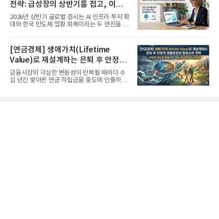
전략: 급성장의 상반기를 접고, 이제
'실적'이 가르는 하반기를 맞다
2026년 상반기 글로벌 증시는 AI 인프라 투자 확
대와 한국 반도체 업황 회복이라는 두 엔진을 달
고 기록적인 강세장을...
[연금경제] 생애가치(Lifetime
Value)로 재설계하는 은퇴 후 안정적
생활보장과 평생소득 전략
금융시장의 극심한 변동성이 반복될 때마다 수
십 년간 쌓아온 연금 적립금을 중도에 인출하거
나, 장기 포트폴리오를 단...