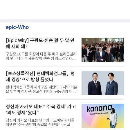
epic-Who
[Epic Why] 구광모-젠슨 황 두 달 만
에 재회 왜?
구광모 LG그룹 회장이 다음 주 미국 실리콘밸리
의 엔비디아 본사를 찾아 젠슨 황 최고경영자
(CEO)와 재회동한다. 지난...
[보스상륙작전] 현대백화점그룹, ‘형
제 경영’으로 방향 틀었다
현대백화점그룹이 지배구조 개편의 마지막 퍼즐
을 맞추며 정지선·정교선 형제의 공동경영 체제
를 사실상 굳혔다. 중간...
정신아 카카오 대표 “‘주목 경제’ 가고
‘의도 경제’ 왔다”
정신아 카카오 대표는 인터넷과 모바일 시대를
지탱한 '주목 경제'의 종말을 선언했다. 광고를
클릭하는 사용자의 눈길...