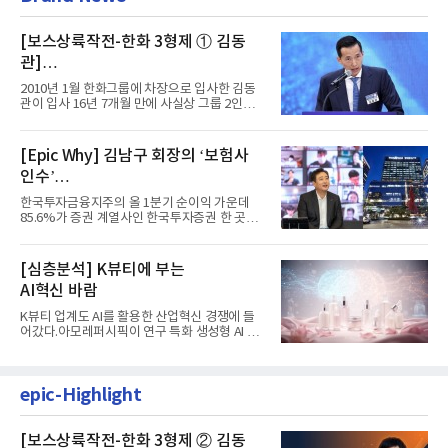
[보스상륙작전-한화 3형제 ① 김동
관]
입사 16년 만에 수석부회장 … 경영승
2010년 1월 한화그룹에 차장으로 입사한 김동
계 ‘초읽기’
관이 입사 16년 7개월 만에 사실상 그룹 2인자
자리에 올랐다. 8월 1일자...
[Epic Why] 김남구 회장의 ‘보험사
인수’
발걸음이 신중해진 배경은?
한국투자금융지주의 올 1분기 순이익 가운데
85.6%가 증권 계열사인 한국투자증권 한 곳에
서 나왔다. 김남구 한국투자...
[심층분석] K뷰티에 부는
AI혁신 바람
K뷰티 업계도 AI를 활용한 산업혁신 경쟁에 들
어갔다.아모레퍼시픽이 연구 특화 생성형 AI 플
랫폼 LEMON을 활용해 연구...
epic-Highlight
[보스상륙작전-한화 3형제 ② 김동