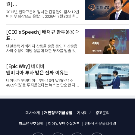
원]
입사 12년 만에 금융계열 수장 등극
2014년 한화그룹에 입사한 김동원이 입사 12년
만에 부회장으로 올랐다. 2026년 7월 30일 한화
그룹이 발표하고 8월 1일...
[CEO's Speech] 배재규 한투운용 대
표
“개별종목 레버리지 투자 지금이라도
단일종목 레버리지 상품을 운용 중인 자산운용
멈춰라”
사의 수장이 해당 상품에 대한 투자를 멈출 것을
당부하는 이례적인 소신...
[Epic Why] 네이버
엔비디아 투자 받은 진짜 이유는
네이버가 엔비디아로부터 10억 달러(약 1조
4809억원)를 투자받았다는 뉴스는 단순한 자금
유치 소식이 아니다. 검색과...
개인정보취급방침
회사소개
기사제보
광고문의
청소년보호정책
이메일무단수집거부
인터넷신문윤리강령