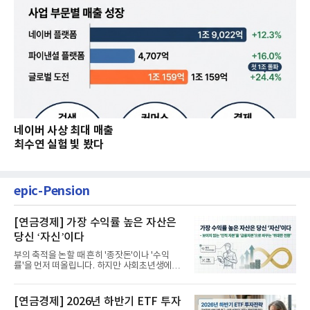
네이버 사상 최대 매출
최수연 실험 빛 봤다
epic-Pension
[연금경제] 가장 수익률 높은 자산은
당신 ‘자신’이다
부의 축적을 논할 때 흔히 '종잣돈'이나 '수익
률'을 먼저 떠올립니다. 하지만 사회초년생에게
가장 거대한 자산은 계좌...
[연금경제] 2026년 하반기 ETF 투자