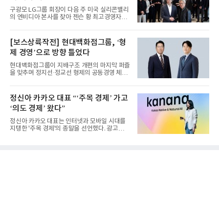
구광모 LG그룹 회장이 다음 주 미국 실리콘밸리
의 엔비디아 본사를 찾아 젠슨 황 최고경영자
(CEO)와 재회동한다. 지난...
[보스상륙작전] 현대백화점그룹, ‘형
제 경영’으로 방향 틀었다
현대백화점그룹이 지배구조 개편의 마지막 퍼즐
을 맞추며 정지선·정교선 형제의 공동경영 체제
를 사실상 굳혔다. 중간...
정신아 카카오 대표 “‘주목 경제’ 가고
‘의도 경제’ 왔다”
정신아 카카오 대표는 인터넷과 모바일 시대를
지탱한 '주목 경제'의 종말을 선언했다. 광고를
클릭하는 사용자의 눈길...