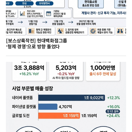
[보스상륙작전] 현대백화점그룹
‘형제 경영’으로 방향 틀었다