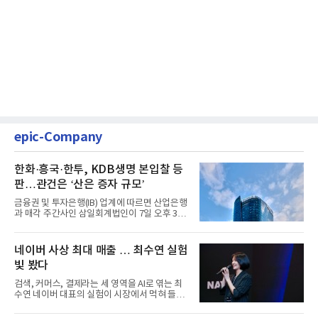
epic-Company
한화·흥국·한투, KDB생명 본입찰 등
판…관건은 ‘산은 증자 규모’
금융권 및 투자은행(IB) 업계에 따르면 산업은행
과 매각 주간사인 삼일회계법인이 7일 오후 3시
마감한 KDB생명보험 매...
네이버 사상 최대 매출 … 최수연 실험
빛 봤다
검색, 커머스, 결제라는 세 영역을 AI로 엮는 최
수연 네이버 대표의 실험이 시장에서 먹혀 들어
갔다. 이른바 '풀 퍼널...