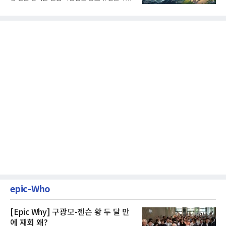
나, 장기 포트폴리오를 단...
epic-Who
[Epic Why] 구광모-젠슨 황 두 달 만
에 재회 왜?