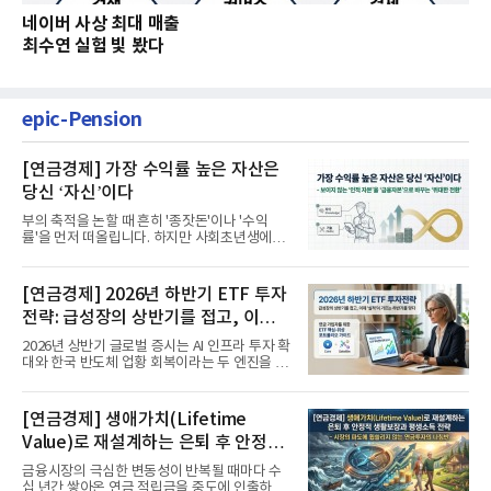
네이버 사상 최대 매출
최수연 실험 빛 봤다
epic-Pension
[연금경제] 가장 수익률 높은 자산은
당신 ‘자신’이다
부의 축적을 논할 때 흔히 '종잣돈'이나 '수익
률'을 먼저 떠올립니다. 하지만 사회초년생에게
가장 거대한 자산은 계좌...
[연금경제] 2026년 하반기 ETF 투자
전략: 급성장의 상반기를 접고, 이제
'실적'이 가르는 하반기를 맞다
2026년 상반기 글로벌 증시는 AI 인프라 투자 확
대와 한국 반도체 업황 회복이라는 두 엔진을 달
고 기록적인 강세장을...
[연금경제] 생애가치(Lifetime
Value)로 재설계하는 은퇴 후 안정적
생활보장과 평생소득 전략
금융시장의 극심한 변동성이 반복될 때마다 수
십 년간 쌓아온 연금 적립금을 중도에 인출하거