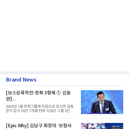
Brand News
[보스상륙작전-한화 3형제 ① 김동
관]
입사 16년 만에 수석부회장 … 경영승
2010년 1월 한화그룹에 차장으로 입사한 김동
계 ‘초읽기’
관이 입사 16년 7개월 만에 사실상 그룹 2인자
자리에 올랐다. 8월 1일자...
[Epic Why] 김남구 회장의 ‘보험사