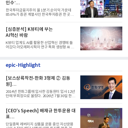
인수’
발걸음이 신중해진 배경은?
한국투자금융지주의 올 1분기 순이익 가운데
85.6%가 증권 계열사인 한국투자증권 한 곳에
서 나왔다. 김남구 한국투자...
[심층분석] K뷰티에 부는
AI혁신 바람
K뷰티 업계도 AI를 활용한 산업혁신 경쟁에 들
어갔다.아모레퍼시픽이 연구 특화 생성형 AI 플
랫폼 LEMON을 활용해 연구...
epic-Highlight
[보스상륙작전-한화 3형제 ② 김동
원]
입사 12년 만에 금융계열 수장 등극
2014년 한화그룹에 입사한 김동원이 입사 12년
만에 부회장으로 올랐다. 2026년 7월 30일 한화
그룹이 발표하고 8월 1일...
[CEO's Speech] 배재규 한투운용 대
표
“개별종목 레버리지 투자 지금이라도
단일종목 레버리지 상품을 운용 중인 자산운용