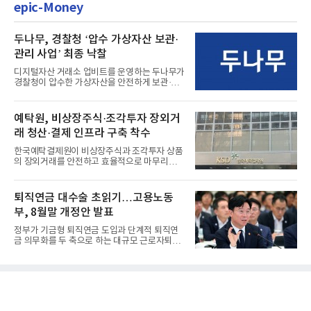
epic-Money
두나무, 경찰청 ‘압수 가상자산 보관·
관리 사업’ 최종 낙찰
디지털자산 거래소 업비트를 운영하는 두나무가
경찰청이 압수한 가상자산을 안전하게 보관·관
리하는 전담 사업자로 ...
예탁원, 비상장주식·조각투자 장외거
래 청산·결제 인프라 구축 착수
한국예탁결제원이 비상장주식과 조각투자 상품
의 장외거래를 안전하고 효율적으로 마무리하기
위한 청산·결제 전용 인...
퇴직연금 대수술 초읽기…고용노동
부, 8월말 개정안 발표
정부가 기금형 퇴직연금 도입과 단계적 퇴직연
금 의무화를 두 축으로 하는 대규모 근로자퇴직
급여보장법(이하 근퇴법)...