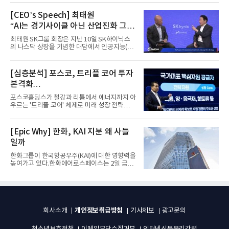
[CEO’s Speech] 최태원
“AI는 경기사이클 아닌 산업진화 그
자체”
최태원 SK그룹 회장은 지난 10일 SK하이닉스
의 나스닥 상장을 기념한 대담에서 인공지능(AI)
을 "일시적인 경기 사이클...
[심층분석] 포스코, 트리플 코어 투자
본격화
16조7천억원 투자 재원 마련 전략은?
포스코홀딩스가 철강과 리튬에서 에너지까지 아
우르는 '트리플 코어' 체제로 미래 성장 전략을
재편한다. 2028년까지 ...
[Epic Why] 한화, KAI 지분 왜 사들
일까
한화그룹이 한국항공우주(KAI)에 대한 영향력을
높여가고 있다.한화에어로스페이스는 2일 금융
감독원 전자공시시스템을...
개인정보취급방침
회사소개
기사제보
광고문의