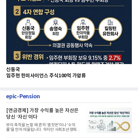
신동국
임주현 한미사이언스 주식100억 가압류
epic-Pension
[연금경제] 가장 수익률 높은 자산은
당신 ‘자신’이다
부의 축적을 논할 때 흔히 '종잣돈'이나 '수익
률'을 먼저 떠올립니다. 하지만 사회초년생에게
가장 거대한 자산은 계좌...