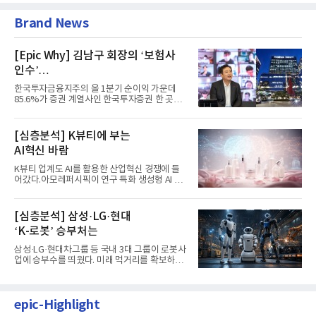
Brand News
[Epic Why] 김남구 회장의 ‘보험사
인수’
발걸음이 신중해진 배경은?
한국투자금융지주의 올 1분기 순이익 가운데
85.6%가 증권 계열사인 한국투자증권 한 곳에
서 나왔다. 김남구 한국투자...
[심층분석] K뷰티에 부는
AI혁신 바람
K뷰티 업계도 AI를 활용한 산업혁신 경쟁에 들
어갔다.아모레퍼시픽이 연구 특화 생성형 AI 플
랫폼 LEMON을 활용해 연구...
[심층분석] 삼성·LG·현대
‘K-로봇’ 승부처는
삼성·LG·현대차그룹 등 국내 3대 그룹이 로봇사
업에 승부수를 띄웠다. 미래 먹거리를 확보하기
위해 전담 조직을 출...
epic-Highlight