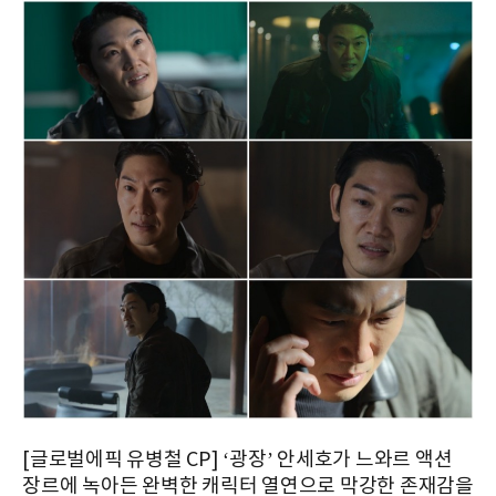
[글로벌에픽 유병철 CP] ‘광장’ 안세호가 느와르 액션
장르에 녹아든 완벽한 캐릭터 열연으로 막강한 존재감을