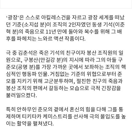
‘광장’은 스스로 아킬레스건을 자르고 광장 세계를 떠났
던 기준(소지섭 분)이 조직의 2인자였던 동생 기석(이준
혁 분)의 죽음으로 11년 만에 돌아와 복수를 위해 그 배
후를 파헤치는 느와르 액션 작품이다.
극 중 김춘석은 죽은 기석의 친구이자 봉산 조직원의 일
원으로, 구봉산(안길강 분)의 지시에 따라 그의 아들 구
준모(공명 분)를 가장 가까운 곳에서 보좌하는 조직의 핵
심적인 행동파 인물. 거침없는 기준의 위협으로부터 준
모를 지키기 위해 고군분투하며, 절친한 친구의 죽음과
봉산 조직의 편에서 갈등하는 모습으로 극적 긴장감을
불러일으켰다.
특히 안하무인 준모의 곁에서 혼신의 힘을 다해 그를 통
제하며 티키타카 케미스트리를 선사해 극의 몰입도를 높
이는 활약을 펼쳐냈다.