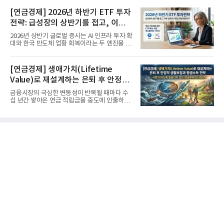
[연금경제] 2026년 하반기 ETF 투자
전략: 급성장의 상반기를 접고, 이제
'실적'이 가르는 하반기를 맞다
2026년 상반기 글로벌 증시는 AI 인프라 투자 확
대와 한국 반도체 업황 회복이라는 두 엔진을 달
고 기록적인 강세장을...
[연금경제] 생애가치(Lifetime
Value)로 재설계하는 은퇴 후 안정적
생활보장과 평생소득 전략
금융시장의 극심한 변동성이 반복될 때마다 수
십 년간 쌓아온 연금 적립금을 중도에 인출하거
나, 장기 포트폴리오를 단...