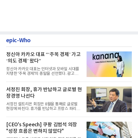
epic-Who
정신아 카카오 대표 “‘주목 경제’ 가고
‘의도 경제’ 왔다”
정신아 카카오 대표는 인터넷과 모바일 시대를
지탱한 '주목 경제'의 종말을 선언했다. 광고를
클릭하는 사용자의 눈길...
서정진 회장, 휴가 반납하고 글로벌 현
장경영 나선다
서정진 셀트리온 회장은 8월을 통째로 글로벌
현장에 바친다. 휴가를 반납하고 프랑스 파리에
서 출발해 유럽 전역을 거...
[CEO's Speech] 쿠팡 김범석 의장
"성장 흐름은 변하지 않았다"