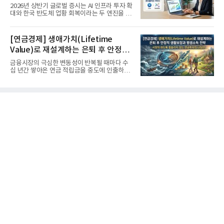
'실적'이 가르는 하반기를 맞다
2026년 상반기 글로벌 증시는 AI 인프라 투자 확
대와 한국 반도체 업황 회복이라는 두 엔진을 달
고 기록적인 강세장을...
[연금경제] 생애가치(Lifetime
Value)로 재설계하는 은퇴 후 안정적
생활보장과 평생소득 전략
금융시장의 극심한 변동성이 반복될 때마다 수
십 년간 쌓아온 연금 적립금을 중도에 인출하거
나, 장기 포트폴리오를 단...