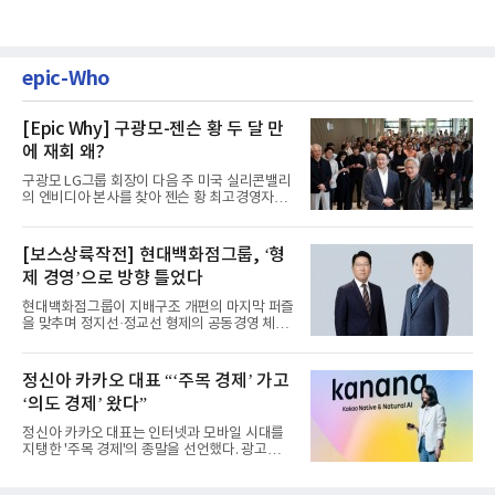
epic-Who
[Epic Why] 구광모-젠슨 황 두 달 만
에 재회 왜?
구광모 LG그룹 회장이 다음 주 미국 실리콘밸리
의 엔비디아 본사를 찾아 젠슨 황 최고경영자
(CEO)와 재회동한다. 지난...
[보스상륙작전] 현대백화점그룹, ‘형
제 경영’으로 방향 틀었다
현대백화점그룹이 지배구조 개편의 마지막 퍼즐
을 맞추며 정지선·정교선 형제의 공동경영 체제
를 사실상 굳혔다. 중간...
정신아 카카오 대표 “‘주목 경제’ 가고
‘의도 경제’ 왔다”
정신아 카카오 대표는 인터넷과 모바일 시대를
지탱한 '주목 경제'의 종말을 선언했다. 광고를
클릭하는 사용자의 눈길...