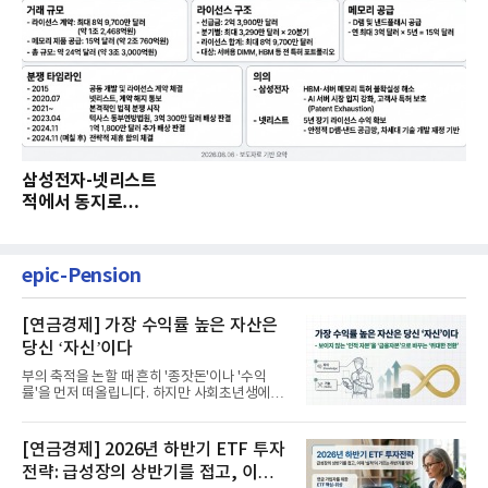
삼성전자-넷리스트
적에서 동지로…
epic-Pension
[연금경제] 가장 수익률 높은 자산은
당신 ‘자신’이다
부의 축적을 논할 때 흔히 '종잣돈'이나 '수익
률'을 먼저 떠올립니다. 하지만 사회초년생에게
가장 거대한 자산은 계좌...
[연금경제] 2026년 하반기 ETF 투자
전략: 급성장의 상반기를 접고, 이제