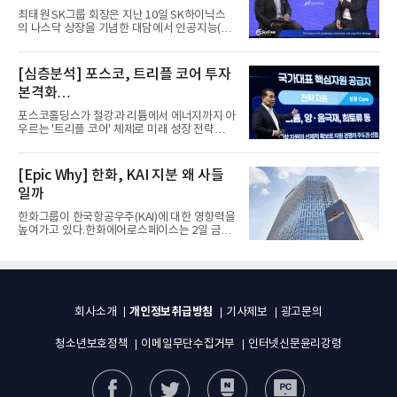
자체”
최태원 SK그룹 회장은 지난 10일 SK하이닉스
의 나스닥 상장을 기념한 대담에서 인공지능(AI)
을 "일시적인 경기 사이클...
[심층분석] 포스코, 트리플 코어 투자
본격화
16조7천억원 투자 재원 마련 전략은?
포스코홀딩스가 철강과 리튬에서 에너지까지 아
우르는 '트리플 코어' 체제로 미래 성장 전략을
재편한다. 2028년까지 ...
[Epic Why] 한화, KAI 지분 왜 사들
일까
한화그룹이 한국항공우주(KAI)에 대한 영향력을
높여가고 있다.한화에어로스페이스는 2일 금융
감독원 전자공시시스템을...
개인정보취급방침
회사소개
기사제보
광고문의
청소년보호정책
이메일무단수집거부
인터넷신문윤리강령