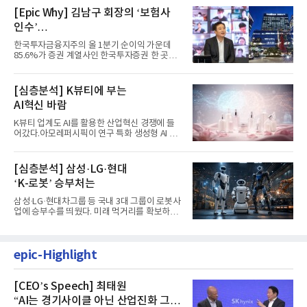
[Epic Why] 김남구 회장의 ‘보험사
인수’
발걸음이 신중해진 배경은?
한국투자금융지주의 올 1분기 순이익 가운데
85.6%가 증권 계열사인 한국투자증권 한 곳에
서 나왔다. 김남구 한국투자...
[심층분석] K뷰티에 부는
AI혁신 바람
K뷰티 업계도 AI를 활용한 산업혁신 경쟁에 들
어갔다.아모레퍼시픽이 연구 특화 생성형 AI 플
랫폼 LEMON을 활용해 연구...
[심층분석] 삼성·LG·현대
‘K-로봇’ 승부처는
삼성·LG·현대차그룹 등 국내 3대 그룹이 로봇사
업에 승부수를 띄웠다. 미래 먹거리를 확보하기
위해 전담 조직을 출...
epic-Highlight
[CEO’s Speech] 최태원
“AI는 경기사이클 아닌 산업진화 그