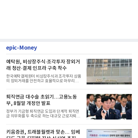
epic-Money
예탁원, 비상장주식·조각투자 장외거
래 청산·결제 인프라 구축 착수
한국예탁결제원이 비상장주식과 조각투자 상품
의 장외거래를 안전하고 효율적으로 마무리하기
위한 청산·결제 전용 인...
퇴직연금 대수술 초읽기…고용노동
부, 8월말 개정안 발표
정부가 기금형 퇴직연금 도입과 단계적 퇴직연
금 의무화를 두 축으로 하는 대규모 근로자퇴직
급여보장법(이하 근퇴법)...
키움증권, 트래블월렛과 맞손… 임베