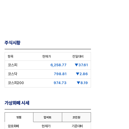
주식시황
항목
현재가
전일대비
코스피
6,258.77
▼37.61
심층분석] 한화에어로스페이스
[Epic Why] 코오롱 이규호
코스닥
798.81
▼2.86
공엔진 국산화 가능할까
3상 실패 1주일만에 티슈진 2억 매
코스피200
974.73
▼8.19
수 왜?
가상화폐 시세
빗썸
업비트
코인원
암호화폐
현재가
기준대비