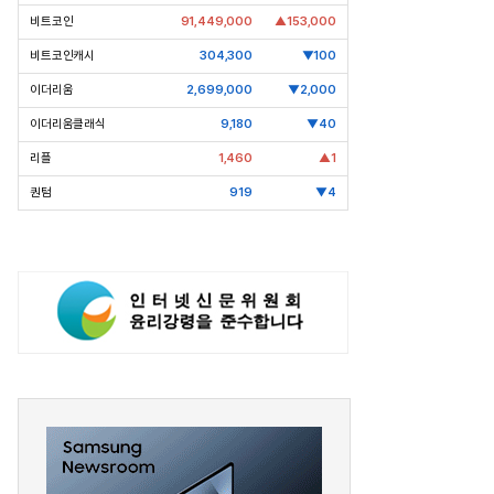
비트코인
91,449,000
▲153,000
비트코인캐시
304,300
▼100
이더리움
2,699,000
▼2,000
이더리움클래식
9,180
▼40
리플
1,460
▲1
퀀텀
919
▼4
pic Why] 코오롱 이규호
[Epic Why] 네이버
 실패 1주일만에 티슈진 2억 매
엔비디아 투자 받은 진짜 이유는
왜?