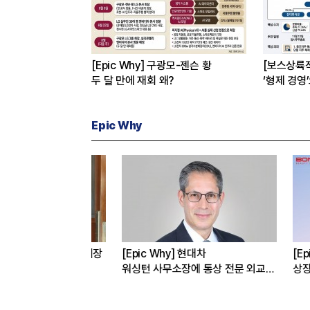
[Epic Why] 구광모-젠슨 황
[보스상륙
두 달 만에 재회 왜?
‘형제 경영
Epic Why
선밸리’간 이재용 회장
[Epic Why] 현대차
[Epic W
 왜?
워싱턴 사무소장에 통상 전문 외교관
상장폐지 위
발탁 왜?