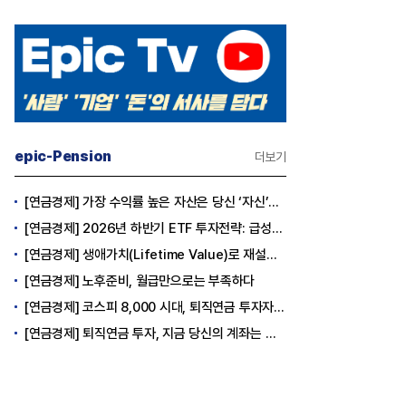
epic-Pension
더보기
[연금경제] 가장 수익률 높은 자산은 당신 ‘자신’이다
[연금경제] 2026년 하반기 ETF 투자전략: 급성장의 상반기를 접고, 이제 '실적'이 가르는 하반기를 맞다
[연금경제] 생애가치(Lifetime Value)로 재설계하는 은퇴 후 안정적 생활보장과 평생소득 전략
[연금경제] 노후준비, 월급만으로는 부족하다
[연금경제] 코스피 8,000 시대, 퇴직연금 투자자는 왜 지금 FOMO를 경계해야 하는가
[연금경제] 퇴직연금 투자, 지금 당신의 계좌는 어느 편인가?