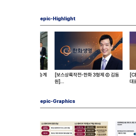
epic-Highlight
 신유열, 대권 승계
[보스상륙작전-한화 3형제 ② 김동
[CEO's 
원]
대표
입사 12년 만에 금융계열 수장 등극
“개별종목
도 멈춰라”
epic-Graphics