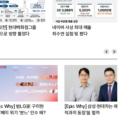
작전] 현대백화점그룹
네이버 사상 최대 매출
’으로 방향 틀었다
최수연 실험 빛 봤다
hy] 범LG家 구미현
[Epic Why] 삼성·현대차는 왜
[E
기 ‘본느’ 인수 왜?
적과의 동침’을 할까
3상
수 