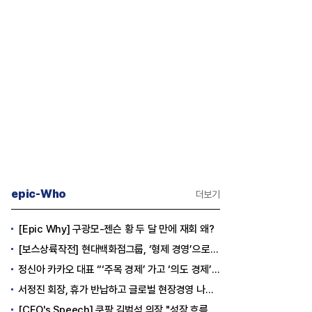
epic-Who
더보기
[Epic Why] 구광모-젠슨 황 두 달 만에 재회 왜?
[보스상륙작전] 현대백화점그룹, ‘형제 경영’으로 방향 틀었다
정신아 카카오 대표 “‘주목 경제’ 가고 ‘의도 경제’ 왔다”
서정진 회장, 휴가 반납하고 글로벌 현장경영 나선다
[CEO's Speech] 쿠팡 김범석 의장 "성장 흐름은 변하지 않았다"