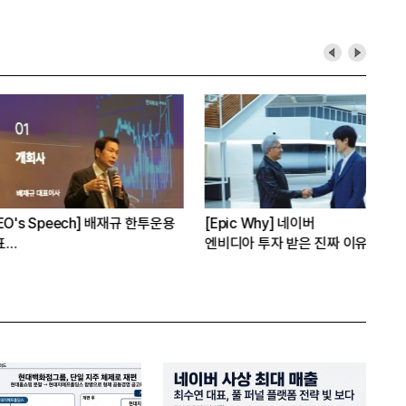
Speech] 배재규 한투운용
[Epic Why] 네이버
[
엔비디아 투자 받은 진짜 이유는
항
 레버리지 투자 지금이라