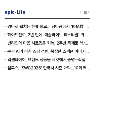
epic-Life
더보기
경마로 펼치는 한류 외교… 남아공에서 ‘KRA컵’ 개최하는 한국마사회
하이트진로, 2년 만에 ‘이슬라이브 페스티벌’ 귀환…25,000명 규모 대확장
반려인의 마음 사로잡은 키녹, 2주년 축제로 "함께하는 즐거움"을 선물하다
쿠팡 AI가 바꾼 쇼핑 경험. 복잡한 스펙은 이미지로, 수백 개 리뷰는 한눈에…
넥센타이어, 브랜드 성능을 서킷에서 증명···직접 체험하는 고객 참여형 마케팅 확대
컴투스, ‘SWC2026’ 한국서 시즌 개막…10회 역사를 이어갈 챔피언은 누가 될까