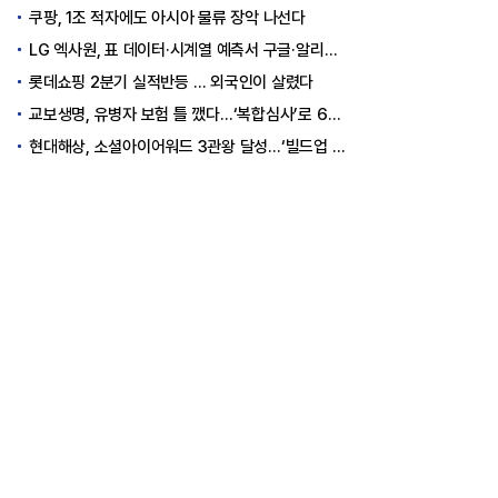
쿠팡, 1조 적자에도 아시아 물류 장악 나선다
LG 엑사원, 표 데이터·시계열 예측서 구글·알리바바 제쳤다
롯데쇼핑 2분기 실적반등 … 외국인이 살렸다
교보생명, 유병자 보험 틀 깼다…‘복합심사’로 6개월 독점권 획득
현대해상, 소셜아이어워드 3관왕 달성…‘빌드업 육아’ 소통 결실