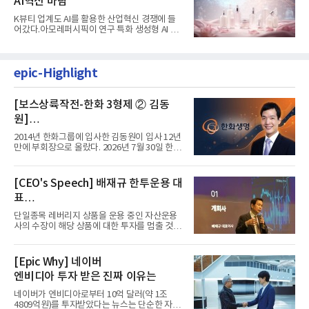
AI혁신 바람
K뷰티 업계도 AI를 활용한 산업혁신 경쟁에 들
어갔다.아모레퍼시픽이 연구 특화 생성형 AI 플
랫폼 LEMON을 활용해 연구...
epic-Highlight
[보스상륙작전-한화 3형제 ② 김동
원]
입사 12년 만에 금융계열 수장 등극
2014년 한화그룹에 입사한 김동원이 입사 12년
만에 부회장으로 올랐다. 2026년 7월 30일 한화
그룹이 발표하고 8월 1일...
[CEO's Speech] 배재규 한투운용 대
표
“개별종목 레버리지 투자 지금이라도
단일종목 레버리지 상품을 운용 중인 자산운용
멈춰라”
사의 수장이 해당 상품에 대한 투자를 멈출 것을
당부하는 이례적인 소신...
[Epic Why] 네이버
엔비디아 투자 받은 진짜 이유는
네이버가 엔비디아로부터 10억 달러(약 1조
4809억원)를 투자받았다는 뉴스는 단순한 자금