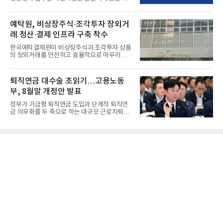
리하는 전담 사업자로 ...
예탁원, 비상장주식·조각투자 장외거
래 청산·결제 인프라 구축 착수
한국예탁결제원이 비상장주식과 조각투자 상품
의 장외거래를 안전하고 효율적으로 마무리하기
위한 청산·결제 전용 인...
퇴직연금 대수술 초읽기…고용노동
부, 8월말 개정안 발표
정부가 기금형 퇴직연금 도입과 단계적 퇴직연
금 의무화를 두 축으로 하는 대규모 근로자퇴직
급여보장법(이하 근퇴법)...