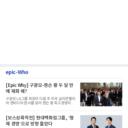
epic-Who
[Epic Why] 구광모-젠슨 황 두 달 만
에 재회 왜?
구광모 LG그룹 회장이 다음 주 미국 실리콘밸리
의 엔비디아 본사를 찾아 젠슨 황 최고경영자
(CEO)와 재회동한다. 지난...
[보스상륙작전] 현대백화점그룹, ‘형
제 경영’으로 방향 틀었다