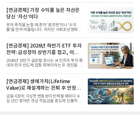
[연금경제] 가장 수익률 높은 자산은
당신 ‘자신’이다
부의 축적을 논할 때 흔히 '종잣돈'이나 '수익
률'을 먼저 떠올립니다. 하지만 사회초년생에게
가장 거대한 자산은 계좌...
[연금경제] 2026년 하반기 ETF 투자
전략: 급성장의 상반기를 접고, 이제
'실적'이 가르는 하반기를 맞다
2026년 상반기 글로벌 증시는 AI 인프라 투자 확
대와 한국 반도체 업황 회복이라는 두 엔진을 달
고 기록적인 강세장을...
[연금경제] 생애가치(Lifetime
Value)로 재설계하는 은퇴 후 안정적
생활보장과 평생소득 전략
금융시장의 극심한 변동성이 반복될 때마다 수
십 년간 쌓아온 연금 적립금을 중도에 인출하거
나, 장기 포트폴리오를 단...