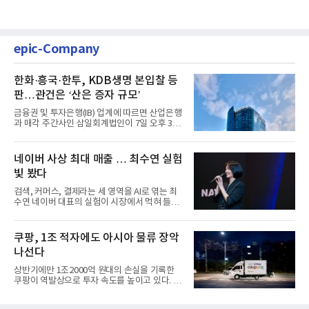
epic-Company
한화·흥국·한투, KDB생명 본입찰 등
판…관건은 ‘산은 증자 규모’
금융권 및 투자은행(IB) 업계에 따르면 산업은행
과 매각 주간사인 삼일회계법인이 7일 오후 3시
마감한 KDB생명보험 매...
네이버 사상 최대 매출 … 최수연 실험
빛 봤다
검색, 커머스, 결제라는 세 영역을 AI로 엮는 최
수연 네이버 대표의 실험이 시장에서 먹혀 들어
갔다. 이른바 '풀 퍼널...
쿠팡, 1조 적자에도 아시아 물류 장악
나선다
상반기에만 1조2000억 원대의 손실을 기록한
쿠팡이 역발상으로 투자 속도를 높이고 있다. 이
는 단기 수익보다 장기적...