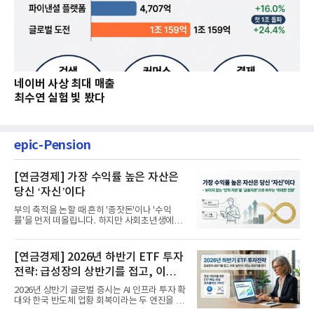
네이버 사상 최대 매출
최수연 실험 빛 봤다
epic-Pension
[연금경제] 가장 수익률 높은 자산은
당신 ‘자신’이다
부의 축적을 논할 때 흔히 '종잣돈'이나 '수익
률'을 먼저 떠올립니다. 하지만 사회초년생에게
가장 거대한 자산은 계좌...
[연금경제] 2026년 하반기 ETF 투자
전략: 급성장의 상반기를 접고, 이제
'실적'이 가르는 하반기를 맞다
2026년 상반기 글로벌 증시는 AI 인프라 투자 확
대와 한국 반도체 업황 회복이라는 두 엔진을 달
고 기록적인 강세장을...