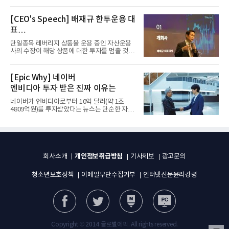
그룹이 발표하고 8월 1일...
[CEO's Speech] 배재규 한투운용 대
표
“개별종목 레버리지 투자 지금이라도
단일종목 레버리지 상품을 운용 중인 자산운용
멈춰라”
사의 수장이 해당 상품에 대한 투자를 멈출 것을
당부하는 이례적인 소신...
[Epic Why] 네이버
엔비디아 투자 받은 진짜 이유는
네이버가 엔비디아로부터 10억 달러(약 1조
4809억원)를 투자받았다는 뉴스는 단순한 자금
유치 소식이 아니다. 검색과...
개인정보취급방침
회사소개
기사제보
광고문의
청소년보호정책
이메일무단수집거부
인터넷신문윤리강령
Copyright © 2014 글로벌에픽. All rights reserved.