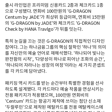
출시 라인업은 프리미엄 신용카드 2종과 체크카드 1종
으로 구성됐다. 연회비 100만원의 'G-DRAGON
Centum by JADE'가 최상위 등급이며, 연회비 15만원
의 'G-DRAGON by JADE'와 체크카드 'G-DRAGON
Check by HANA Travlgo'가 뒤를 잇는다.
특히 눈길을 끄는 것은 G-DRAGON의 직접적인 디자인
참여다. 그는 하나금융그룹의 핵심 철학인 '하나'의 의미
를 자신만의 예술 언어로 재해석했다. '하나되어 빛나는
완전함의 시작', '다양성이 하나로 피어난 조화의 순간',
'하나되어 자라나는 성장의 여정'이라는 세 가지 콘셉트
를 각 카드에 담아냈다.
패키징 역시 카드를 받는 순간부터 특별한 경험을 선사
하도록 설계됐다. 각 카드마다 예술 작품을 연상시키는
전용 패키지가 적용됐으며, 100만원 연회비의
'Centum' 카드는 항공기 제작에 쓰이는 첨단 신소재
'두랄루민'으로 제작된 메탈카드를 전용 메탈케이스에