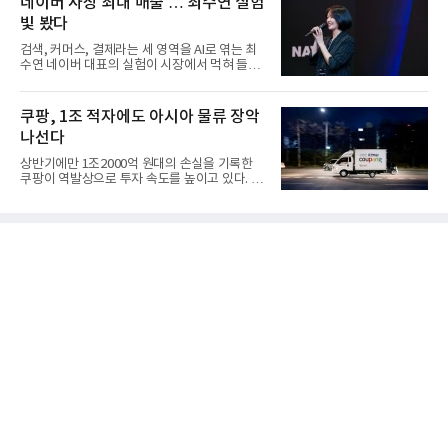
네이버 사상 최대 매출 … 최수연 실험
빛 봤다
검색, 커머스, 결제라는 세 영역을 AI로 엮는 최
수연 네이버 대표의 실험이 시장에서 먹혀 들어
갔다. 이른바 '풀 퍼널...
쿠팡, 1조 적자에도 아시아 물류 장악
나선다
상반기에만 1조2000억 원대의 손실을 기록한
쿠팡이 역발상으로 투자 속도를 높이고 있다. 이
는 단기 수익보다 장기적...