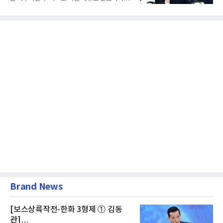
급여보장법(이하 근퇴법)...
Brand News
[보스상륙작전-한화 3형제 ① 김동
관]