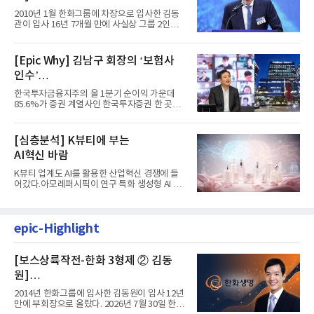
입사 16년 만에 수석부회장 … 경영승
2010년 1월 한화그룹에 차장으로 입사한 김동
계 ‘초읽기’
관이 입사 16년 7개월 만에 사실상 그룹 2인자
자리에 올랐다. 8월 1일자...
[Epic Why] 김남구 회장의 ‘보험사
인수’
발걸음이 신중해진 배경은?
한국투자금융지주의 올 1분기 순이익 가운데
85.6%가 증권 계열사인 한국투자증권 한 곳에
서 나왔다. 김남구 한국투자...
[심층분석] K뷰티에 부는
AI혁신 바람
K뷰티 업계도 AI를 활용한 산업혁신 경쟁에 들
어갔다.아모레퍼시픽이 연구 특화 생성형 AI 플
랫폼 LEMON을 활용해 연구...
epic-Highlight
[보스상륙작전-한화 3형제 ② 김동
원]
입사 12년 만에 금융계열 수장 등극
2014년 한화그룹에 입사한 김동원이 입사 12년
만에 부회장으로 올랐다. 2026년 7월 30일 한화