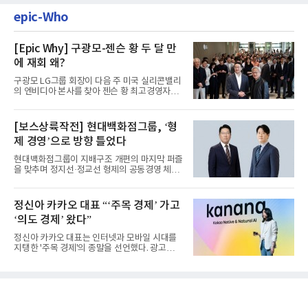
epic-Who
[Epic Why] 구광모-젠슨 황 두 달 만
에 재회 왜?
구광모 LG그룹 회장이 다음 주 미국 실리콘밸리
의 엔비디아 본사를 찾아 젠슨 황 최고경영자
(CEO)와 재회동한다. 지난...
[보스상륙작전] 현대백화점그룹, ‘형
제 경영’으로 방향 틀었다
현대백화점그룹이 지배구조 개편의 마지막 퍼즐
을 맞추며 정지선·정교선 형제의 공동경영 체제
를 사실상 굳혔다. 중간...
정신아 카카오 대표 “‘주목 경제’ 가고
‘의도 경제’ 왔다”
정신아 카카오 대표는 인터넷과 모바일 시대를
지탱한 '주목 경제'의 종말을 선언했다. 광고를
클릭하는 사용자의 눈길...