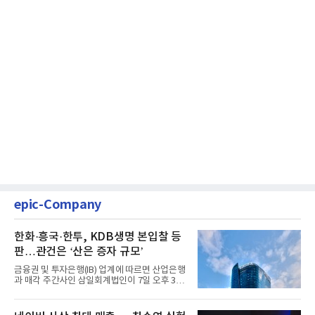
epic-Company
한화·흥국·한투, KDB생명 본입찰 등
판…관건은 ‘산은 증자 규모’
금융권 및 투자은행(IB) 업계에 따르면 산업은행
과 매각 주간사인 삼일회계법인이 7일 오후 3시
마감한 KDB생명보험 매...