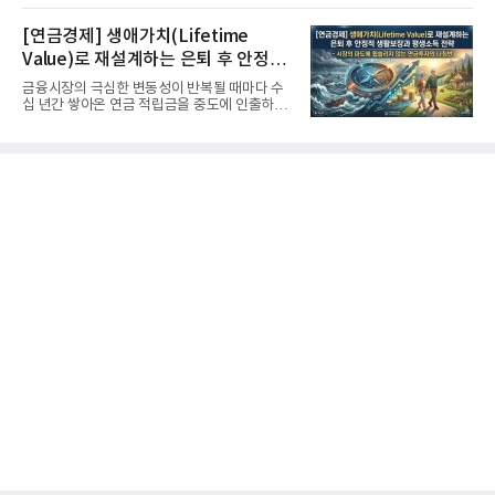
[연금경제] 생애가치(Lifetime
Value)로 재설계하는 은퇴 후 안정적
생활보장과 평생소득 전략
금융시장의 극심한 변동성이 반복될 때마다 수
십 년간 쌓아온 연금 적립금을 중도에 인출하거
나, 장기 포트폴리오를 단...