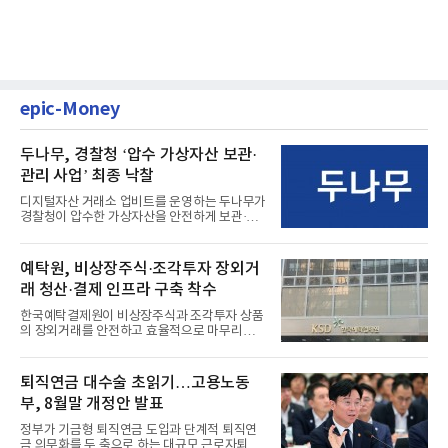
epic-Money
두나무, 경찰청 ‘압수 가상자산 보관·
관리 사업’ 최종 낙찰
디지털자산 거래소 업비트를 운영하는 두나무가
경찰청이 압수한 가상자산을 안전하게 보관·관
리하는 전담 사업자로 ...
예탁원, 비상장주식·조각투자 장외거
래 청산·결제 인프라 구축 착수
한국예탁결제원이 비상장주식과 조각투자 상품
의 장외거래를 안전하고 효율적으로 마무리하기
위한 청산·결제 전용 인...
퇴직연금 대수술 초읽기…고용노동
부, 8월말 개정안 발표
정부가 기금형 퇴직연금 도입과 단계적 퇴직연
금 의무화를 두 축으로 하는 대규모 근로자퇴직