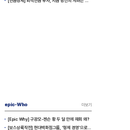
[연금경제] 퇴직연금 투자, 지금 당신의 계좌는 어느 편인가?
epic-Who
더보기
[Epic Why] 구광모-젠슨 황 두 달 만에 재회 왜?
[보스상륙작전] 현대백화점그룹, ‘형제 경영’으로 방향 틀었다