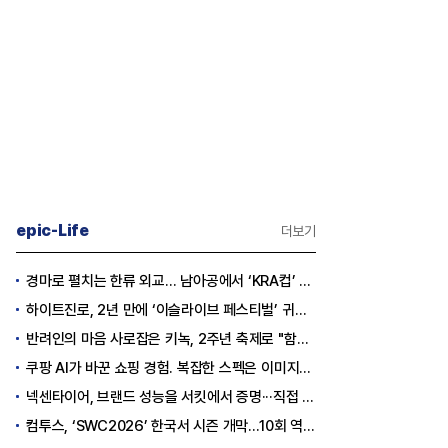
epic-Life
더보기
경마로 펼치는 한류 외교… 남아공에서 ‘KRA컵’ 개최하는 한국마사회
하이트진로, 2년 만에 ‘이슬라이브 페스티벌’ 귀환…25,000명 규모 대확장
반려인의 마음 사로잡은 키녹, 2주년 축제로 "함께하는 즐거움"을 선물하다
쿠팡 AI가 바꾼 쇼핑 경험. 복잡한 스펙은 이미지로, 수백 개 리뷰는 한눈에…
넥센타이어, 브랜드 성능을 서킷에서 증명···직접 체험하는 고객 참여형 마케팅 확대
컴투스, ‘SWC2026’ 한국서 시즌 개막…10회 역사를 이어갈 챔피언은 누가 될까