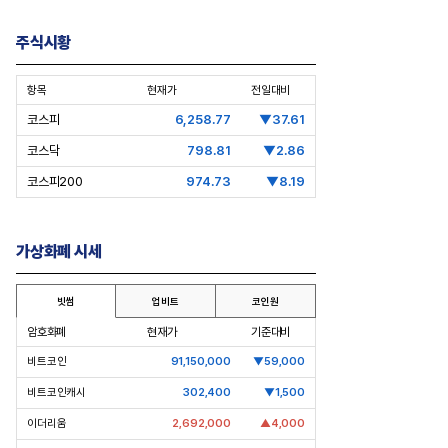
주식시황
항목
현재가
전일대비
코스피
6,258.77
▼37.61
코스닥
798.81
▼2.86
코스피200
974.73
▼8.19
가상화폐 시세
빗썸
업비트
코인원
암호화폐
현재가
기준대비
비트코인
91,150,000
▼59,000
비트코인캐시
302,400
▼1,500
이더리움
2,692,000
▲4,000