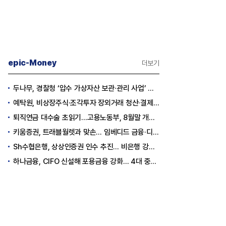
epic-Money
더보기
두나무, 경찰청 ‘압수 가상자산 보관·관리 사업’ 최종 낙찰
예탁원, 비상장주식·조각투자 장외거래 청산·결제 인프라 구축 착수
퇴직연금 대수술 초읽기…고용노동부, 8월말 개정안 발표
키움증권, 트래블월렛과 맞손… 임베디드 금융·디지털 자산 신사업 추진
Sh수협은행, 상상인증권 인수 추진… 비은행 강화 ‘금융그룹’ 도약 발판
하나금융, CIFO 신설해 포용금융 강화… 4대 중심축 중심 상반기 목표 60% 달성