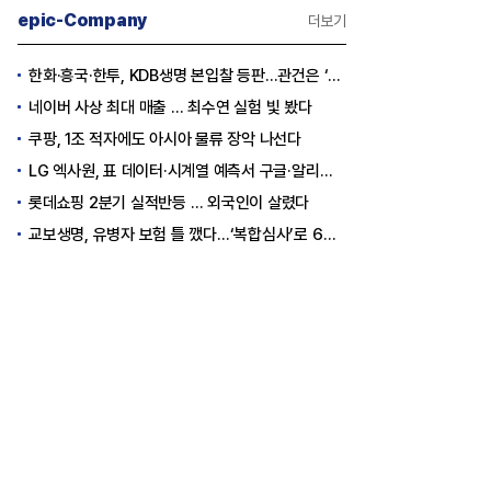
epic-Company
더보기
한화·흥국·한투, KDB생명 본입찰 등판…관건은 ‘산은 증자 규모’
네이버 사상 최대 매출 … 최수연 실험 빛 봤다
쿠팡, 1조 적자에도 아시아 물류 장악 나선다
LG 엑사원, 표 데이터·시계열 예측서 구글·알리바바 제쳤다
롯데쇼핑 2분기 실적반등 … 외국인이 살렸다
교보생명, 유병자 보험 틀 깼다…‘복합심사’로 6개월 독점권 획득