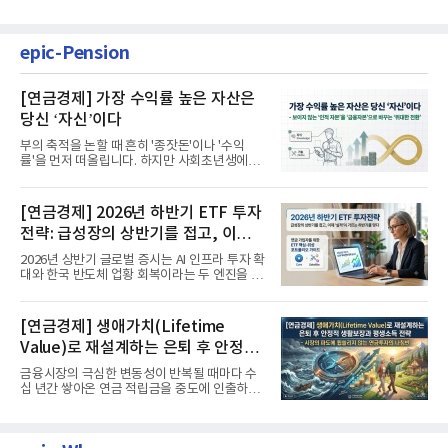
epic-Pension
[연금경제] 가장 수익률 높은 자산은
당신 ‘자신’이다
부의 축적을 논할 때 흔히 '종잣돈'이나 '수익
률'을 먼저 떠올립니다. 하지만 사회초년생에게
가장 거대한 자산은 계좌...
[연금경제] 2026년 하반기 ETF 투자
전략: 급성장의 상반기를 접고, 이제
'실적'이 가르는 하반기를 맞다
2026년 상반기 글로벌 증시는 AI 인프라 투자 확
대와 한국 반도체 업황 회복이라는 두 엔진을 달
고 기록적인 강세장을...
[연금경제] 생애가치(Lifetime
Value)로 재설계하는 은퇴 후 안정적
생활보장과 평생소득 전략
금융시장의 극심한 변동성이 반복될 때마다 수
십 년간 쌓아온 연금 적립금을 중도에 인출하거
나, 장기 포트폴리오를 단...