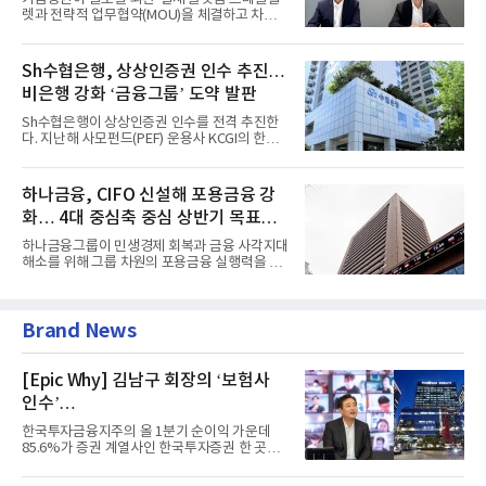
렛과 전략적 업무협약(MOU)을 체결하고 차세
대 디지털 금융 시장 선점에...
Sh수협은행, 상상인증권 인수 추진…
비은행 강화 ‘금융그룹’ 도약 발판
Sh수협은행이 상상인증권 인수를 전격 추진한
다. 지난해 사모펀드(PEF) 운용사 KCGI의 한양
증권 인수 이후 약 1년 만에...
하나금융, CIFO 신설해 포용금융 강
화… 4대 중심축 중심 상반기 목표
60% 달성
하나금융그룹이 민생경제 회복과 금융 사각지대
해소를 위해 그룹 차원의 포용금융 실행력을 대
폭 강화한다. 이승열 부...
Brand News
[Epic Why] 김남구 회장의 ‘보험사
인수’
발걸음이 신중해진 배경은?
한국투자금융지주의 올 1분기 순이익 가운데
85.6%가 증권 계열사인 한국투자증권 한 곳에
서 나왔다. 김남구 한국투자...