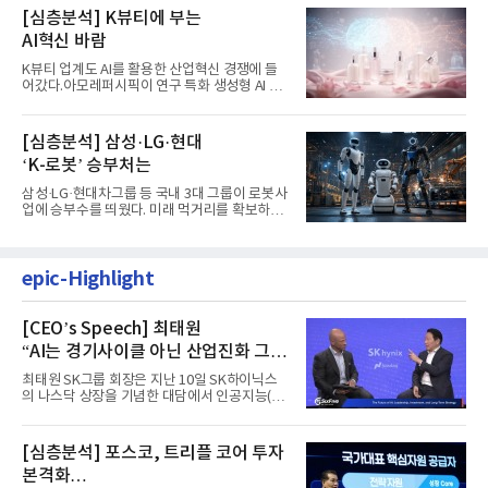
[심층분석] K뷰티에 부는
AI혁신 바람
K뷰티 업계도 AI를 활용한 산업혁신 경쟁에 들
어갔다.아모레퍼시픽이 연구 특화 생성형 AI 플
랫폼 LEMON을 활용해 연구...
[심층분석] 삼성·LG·현대
‘K-로봇’ 승부처는
삼성·LG·현대차그룹 등 국내 3대 그룹이 로봇사
업에 승부수를 띄웠다. 미래 먹거리를 확보하기
위해 전담 조직을 출...
epic-Highlight
[CEO’s Speech] 최태원
“AI는 경기사이클 아닌 산업진화 그
자체”
최태원 SK그룹 회장은 지난 10일 SK하이닉스
의 나스닥 상장을 기념한 대담에서 인공지능(AI)
을 "일시적인 경기 사이클...
[심층분석] 포스코, 트리플 코어 투자
본격화