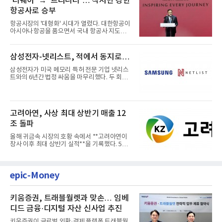
‘티웨이’ → ‘트리니티’… 작지만 강한
항공사로 승부
항공시장의 '대형화' 시대가 열렸다. 대한항공이
아시아나항공을 품으면서 국내 항공사 지도가
재편되고 있다. 이 거대...
삼성전자-넷리스트, 적에서 동지로…
삼성전자가 미국 메모리 특허 전문 기업 넷리스
트와의 6년간 법정 싸움을 마무리했다. 두 회사
는 특허 분쟁을 합의로 ...
고려아연, 사상 최대 상반기 매출 12
조 돌파
올해 귀금속 시장의 호황 속에서 **고려아연이
창사 이후 최대 상반기 실적**을 기록했다. 5일
공개된 경영실적에 따르...
epic-Money
키움증권, 트래블월렛과 맞손… 임베
디드 금융·디지털 자산 신사업 추진
키움증권이 글로벌 외환·결제 플랫폼 트래블월