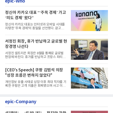
epic-Who
정신아 카카오 대표 “‘주목 경제’ 가고
‘의도 경제’ 왔다”
정신아 카카오 대표는 인터넷과 모바일 시대를
지탱한 '주목 경제'의 종말을 선언했다. 광고를
클릭하는 사용자의 눈길...
서정진 회장, 휴가 반납하고 글로벌 현
장경영 나선다
서정진 셀트리온 회장은 8월을 통째로 글로벌
현장에 바친다. 휴가를 반납하고 프랑스 파리에
서 출발해 유럽 전역을 거...
[CEO's Speech] 쿠팡 김범석 의장
"성장 흐름은 변하지 않았다"
개인정보 유출 사태로 상장 이후 최대 적자를 기
록한 쿠팡은 고객 지출은 회복됐으며 사고 이전
과 같은 성장흐름으로 ...
epic-Company