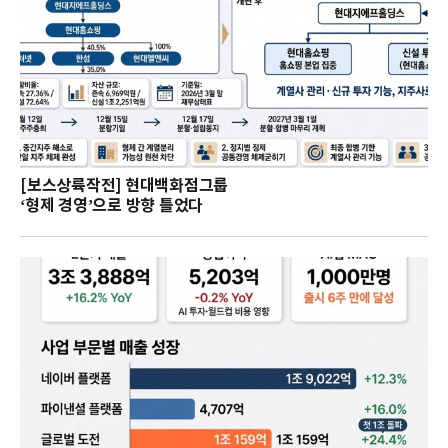
[보스상륙작전] 현대백화점그룹
‘형제 경영’으로 방향 틀었다