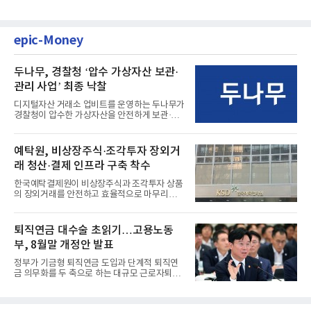
epic-Money
두나무, 경찰청 ‘압수 가상자산 보관·
관리 사업’ 최종 낙찰
디지털자산 거래소 업비트를 운영하는 두나무가
경찰청이 압수한 가상자산을 안전하게 보관·관
리하는 전담 사업자로 ...
예탁원, 비상장주식·조각투자 장외거
래 청산·결제 인프라 구축 착수
한국예탁결제원이 비상장주식과 조각투자 상품
의 장외거래를 안전하고 효율적으로 마무리하기
위한 청산·결제 전용 인...
퇴직연금 대수술 초읽기…고용노동
부, 8월말 개정안 발표
정부가 기금형 퇴직연금 도입과 단계적 퇴직연
금 의무화를 두 축으로 하는 대규모 근로자퇴직
급여보장법(이하 근퇴법)...