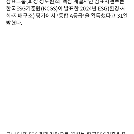
삼표그룹(회장 정도원)의 핵심 계열사인 삼표시멘트는
한국ESG기준원(KCGS)이 발표한 2024년 ESG(환경•사
회•지배구조) 평가에서 ‘통합 A등급’을 획득했다고 31일
밝혔다.