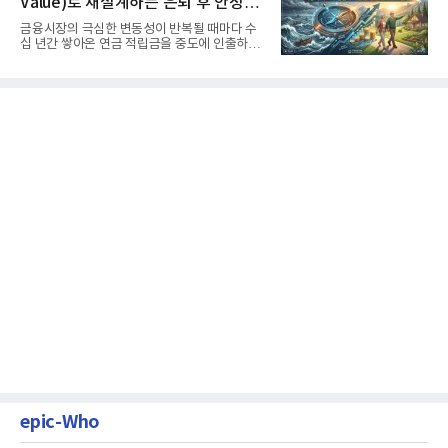
Value)로 재설계하는 은퇴 후 안정적
생활보장과 평생소득 전략
금융시장의 극심한 변동성이 반복될 때마다 수
십 년간 쌓아온 연금 적립금을 중도에 인출하거
나, 장기 포트폴리오를 단...
epic-Who