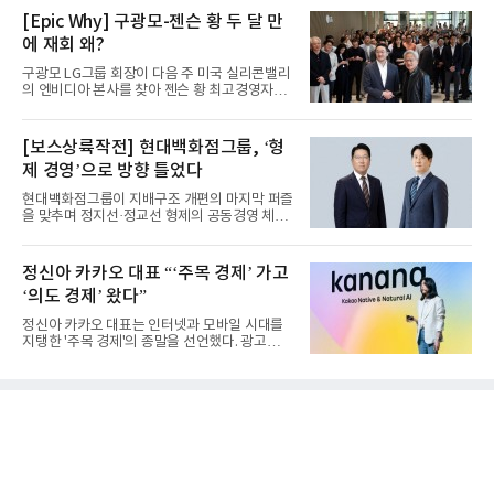
[Epic Why] 구광모-젠슨 황 두 달 만
에 재회 왜?
구광모 LG그룹 회장이 다음 주 미국 실리콘밸리
의 엔비디아 본사를 찾아 젠슨 황 최고경영자
(CEO)와 재회동한다. 지난...
[보스상륙작전] 현대백화점그룹, ‘형
제 경영’으로 방향 틀었다
현대백화점그룹이 지배구조 개편의 마지막 퍼즐
을 맞추며 정지선·정교선 형제의 공동경영 체제
를 사실상 굳혔다. 중간...
정신아 카카오 대표 “‘주목 경제’ 가고
‘의도 경제’ 왔다”
정신아 카카오 대표는 인터넷과 모바일 시대를
지탱한 '주목 경제'의 종말을 선언했다. 광고를
클릭하는 사용자의 눈길...