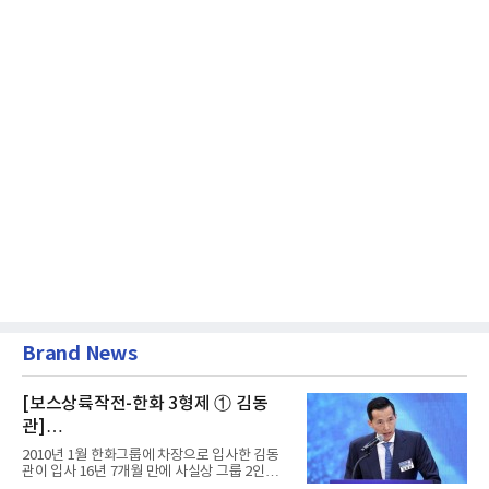
Brand News
[보스상륙작전-한화 3형제 ① 김동
관]
입사 16년 만에 수석부회장 … 경영승
2010년 1월 한화그룹에 차장으로 입사한 김동
계 ‘초읽기’
관이 입사 16년 7개월 만에 사실상 그룹 2인자
자리에 올랐다. 8월 1일자...