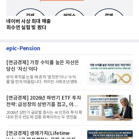
네이버 사상 최대 매출
최수연 실험 빛 봤다
epic-Pension
[연금경제] 가장 수익률 높은 자산은
당신 ‘자신’이다
부의 축적을 논할 때 흔히 '종잣돈'이나 '수익
률'을 먼저 떠올립니다. 하지만 사회초년생에게
가장 거대한 자산은 계좌...
[연금경제] 2026년 하반기 ETF 투자
전략: 급성장의 상반기를 접고, 이제
'실적'이 가르는 하반기를 맞다
2026년 상반기 글로벌 증시는 AI 인프라 투자 확
대와 한국 반도체 업황 회복이라는 두 엔진을 달
고 기록적인 강세장을...
[연금경제] 생애가치(Lifetime