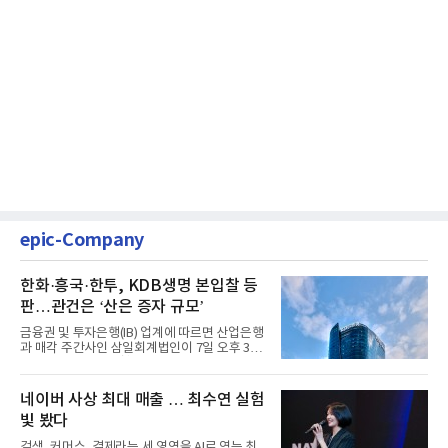
epic-Company
한화·흥국·한투, KDB생명 본입찰 등
판…관건은 ‘산은 증자 규모’
금융권 및 투자은행(IB) 업계에 따르면 산업은행
과 매각 주간사인 삼일회계법인이 7일 오후 3시
마감한 KDB생명보험 매...
네이버 사상 최대 매출 … 최수연 실험
빛 봤다
검색, 커머스, 결제라는 세 영역을 AI로 엮는 최