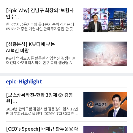
[Epic Why] 김남구 회장의 ‘보험사
인수’
발걸음이 신중해진 배경은?
한국투자금융지주의 올 1분기 순이익 가운데
85.6%가 증권 계열사인 한국투자증권 한 곳에
서 나왔다. 김남구 한국투자...
[심층분석] K뷰티에 부는
AI혁신 바람
K뷰티 업계도 AI를 활용한 산업혁신 경쟁에 들
어갔다.아모레퍼시픽이 연구 특화 생성형 AI 플
랫폼 LEMON을 활용해 연구...
epic-Highlight
[보스상륙작전-한화 3형제 ② 김동
원]
입사 12년 만에 금융계열 수장 등극
2014년 한화그룹에 입사한 김동원이 입사 12년
만에 부회장으로 올랐다. 2026년 7월 30일 한화
그룹이 발표하고 8월 1일...
[CEO's Speech] 배재규 한투운용 대