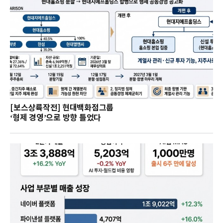
[보스상륙작전] 현대백화점그룹
‘형제 경영’으로 방향 틀었다