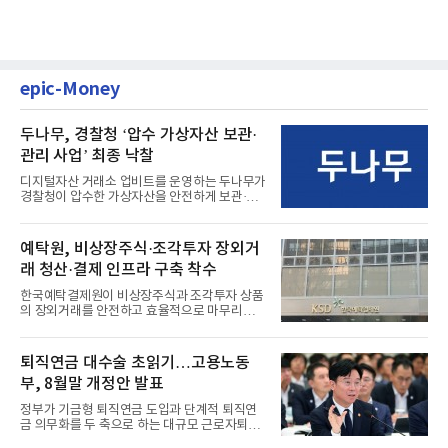
epic-Money
두나무, 경찰청 ‘압수 가상자산 보관·
관리 사업’ 최종 낙찰
디지털자산 거래소 업비트를 운영하는 두나무가
경찰청이 압수한 가상자산을 안전하게 보관·관
리하는 전담 사업자로 ...
예탁원, 비상장주식·조각투자 장외거
래 청산·결제 인프라 구축 착수
한국예탁결제원이 비상장주식과 조각투자 상품
의 장외거래를 안전하고 효율적으로 마무리하기
위한 청산·결제 전용 인...
퇴직연금 대수술 초읽기…고용노동
부, 8월말 개정안 발표
정부가 기금형 퇴직연금 도입과 단계적 퇴직연
금 의무화를 두 축으로 하는 대규모 근로자퇴직
급여보장법(이하 근퇴법)...