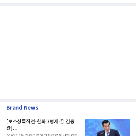
Brand News
[보스상륙작전-한화 3형제 ① 김동
관]
입사 16년 만에 수석부회장 … 경영승