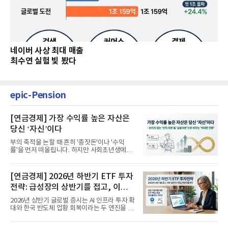
네이버 사상 최대 매출
최수연 실험 빛 봤다
epic-Pension
[연금경제] 가장 수익률 높은 자산은
당신 ‘자신’이다
부의 축적을 논할 때 흔히 '종잣돈'이나 '수익
률'을 먼저 떠올립니다. 하지만 사회초년생에게
가장 거대한 자산은 계좌...
[연금경제] 2026년 하반기 ETF 투자
전략: 급성장의 상반기를 접고, 이제
'실적'이 가르는 하반기를 맞다
2026년 상반기 글로벌 증시는 AI 인프라 투자 확
대와 한국 반도체 업황 회복이라는 두 엔진을 달
고 기록적인 강세장을...