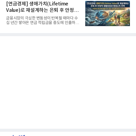
[연금경제] 생애가치(Lifetime
Value)로 재설계하는 은퇴 후 안정적
생활보장과 평생소득 전략
금융시장의 극심한 변동성이 반복될 때마다 수
십 년간 쌓아온 연금 적립금을 중도에 인출하거
나, 장기 포트폴리오를 단...