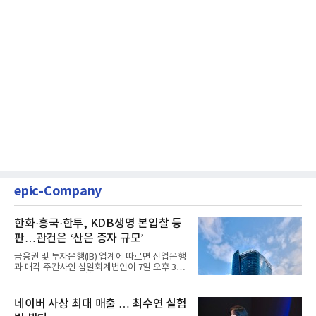
epic-Company
한화·흥국·한투, KDB생명 본입찰 등
판…관건은 ‘산은 증자 규모’
금융권 및 투자은행(IB) 업계에 따르면 산업은행
과 매각 주간사인 삼일회계법인이 7일 오후 3시
마감한 KDB생명보험 매...
네이버 사상 최대 매출 … 최수연 실험