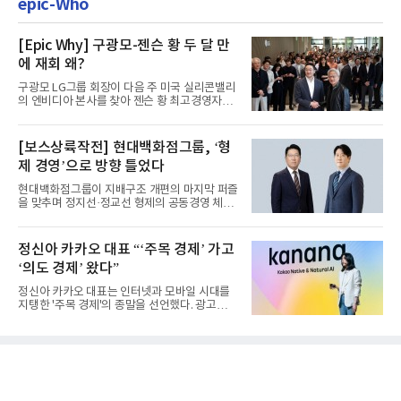
epic-Who
[Epic Why] 구광모-젠슨 황 두 달 만
에 재회 왜?
구광모 LG그룹 회장이 다음 주 미국 실리콘밸리
의 엔비디아 본사를 찾아 젠슨 황 최고경영자
(CEO)와 재회동한다. 지난...
[보스상륙작전] 현대백화점그룹, ‘형
제 경영’으로 방향 틀었다
현대백화점그룹이 지배구조 개편의 마지막 퍼즐
을 맞추며 정지선·정교선 형제의 공동경영 체제
를 사실상 굳혔다. 중간...
정신아 카카오 대표 “‘주목 경제’ 가고
‘의도 경제’ 왔다”
정신아 카카오 대표는 인터넷과 모바일 시대를
지탱한 '주목 경제'의 종말을 선언했다. 광고를
클릭하는 사용자의 눈길...