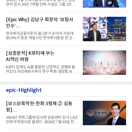
2010년 1월 한화그룹에 차장으로 입사한 김동
계 ‘초읽기’
관이 입사 16년 7개월 만에 사실상 그룹 2인자
자리에 올랐다. 8월 1일자...
[Epic Why] 김남구 회장의 ‘보험사
인수’
발걸음이 신중해진 배경은?
한국투자금융지주의 올 1분기 순이익 가운데
85.6%가 증권 계열사인 한국투자증권 한 곳에
서 나왔다. 김남구 한국투자...
[심층분석] K뷰티에 부는
AI혁신 바람
K뷰티 업계도 AI를 활용한 산업혁신 경쟁에 들
어갔다.아모레퍼시픽이 연구 특화 생성형 AI 플
랫폼 LEMON을 활용해 연구...
epic-Highlight
[보스상륙작전-한화 3형제 ② 김동
원]
입사 12년 만에 금융계열 수장 등극
2014년 한화그룹에 입사한 김동원이 입사 12년
만에 부회장으로 올랐다. 2026년 7월 30일 한화
그룹이 발표하고 8월 1일...