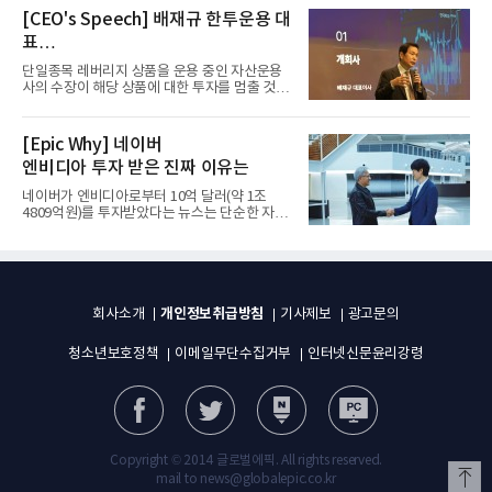
[CEO's Speech] 배재규 한투운용 대
표
“개별종목 레버리지 투자 지금이라도
단일종목 레버리지 상품을 운용 중인 자산운용
멈춰라”
사의 수장이 해당 상품에 대한 투자를 멈출 것을
당부하는 이례적인 소신...
[Epic Why] 네이버
엔비디아 투자 받은 진짜 이유는
네이버가 엔비디아로부터 10억 달러(약 1조
4809억원)를 투자받았다는 뉴스는 단순한 자금
유치 소식이 아니다. 검색과...
개인정보취급방침
회사소개
기사제보
광고문의
청소년보호정책
이메일무단수집거부
인터넷신문윤리강령
Copyright © 2014 글로벌에픽. All rights reserved.
mail to news@globalepic.co.kr