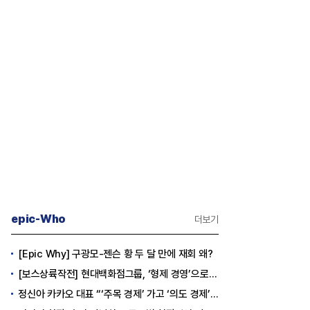
epic-Who
더보기
[Epic Why] 구광모-젠슨 황 두 달 만에 재회 왜?
[보스상륙작전] 현대백화점그룹, ‘형제 경영’으로 방향 틀었다
정신아 카카오 대표 “‘주목 경제’ 가고 ‘의도 경제’ 왔다”