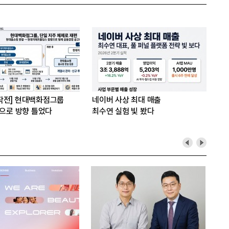
작전] 현대백화점그룹
네이버 사상 최대 매출
’으로 방향 틀었다
최수연 실험 빛 봤다