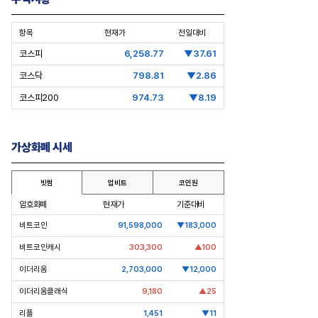
항목
현재가
전일대비
코스피
6,258.77
▼37.61
코스닥
798.81
▼2.86
코스피200
974.73
▼8.19
가상화폐 시세
빗썸
업비트
코인원
암호화폐
현재가
기준대비
비트코인
91,598,000
▼183,000
비트코인캐시
303,300
▲100
이더리움
2,703,000
▼12,000
이더리움클래식
9,180
▲25
리플
1,451
▼11