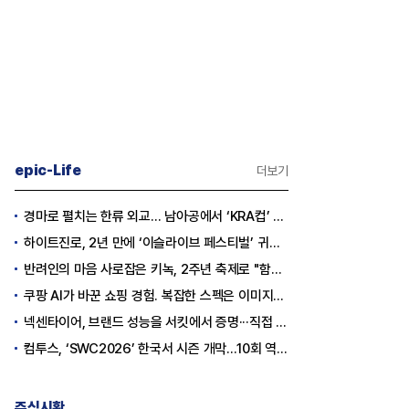
epic-Life
더보기
경마로 펼치는 한류 외교… 남아공에서 ‘KRA컵’ 개최하는 한국마사회
하이트진로, 2년 만에 ‘이슬라이브 페스티벌’ 귀환…25,000명 규모 대확장
반려인의 마음 사로잡은 키녹, 2주년 축제로 "함께하는 즐거움"을 선물하다
쿠팡 AI가 바꾼 쇼핑 경험. 복잡한 스펙은 이미지로, 수백 개 리뷰는 한눈에…
[심층분석] 포스코, 트리플 코어 투자
[Epic Why] 한화, KA
넥센타이어, 브랜드 성능을 서킷에서 증명···직접 체험하는 고객 참여형 마케팅 확대
 그
본격화
일까
컴투스, ‘SWC2026’ 한국서 시즌 개막…10회 역사를 이어갈 챔피언은 누가 될까
16조7천억원 투자 재원 마련 전략
은?
주식시황