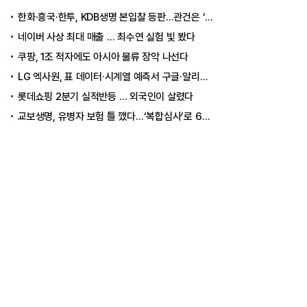
한화·흥국·한투, KDB생명 본입찰 등판…관건은 ‘산은 증자 규모’
네이버 사상 최대 매출 … 최수연 실험 빛 봤다
쿠팡, 1조 적자에도 아시아 물류 장악 나선다
LG 엑사원, 표 데이터·시계열 예측서 구글·알리바바 제쳤다
롯데쇼핑 2분기 실적반등 … 외국인이 살렸다
교보생명, 유병자 보험 틀 깼다…‘복합심사’로 6개월 독점권 획득