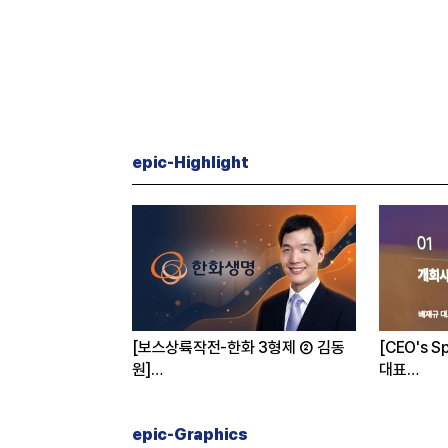
epic-Highlight
c Why] 네이버
[심층분석] 한화에어로스페이스
아 투자 받은 진짜 이유는
항공엔진 국산화 가능할까
epic-Graphics