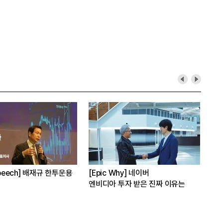
[Epic Why] 코오롱 이규호
[CEO’s Speech] 최태원
3상 실패 1주일만에 티슈진 2억 매
“AI는 경기사이클 아닌 산업진화
수 왜?
자체”