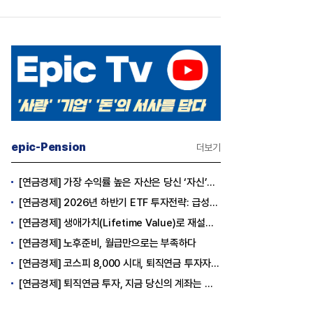
epic-Pension
더보기
[연금경제] 가장 수익률 높은 자산은 당신 ‘자신’이다
[연금경제] 2026년 하반기 ETF 투자전략: 급성장의 상반기를 접고, 이제 '실적'이 가르는 하반기를 맞다
[연금경제] 생애가치(Lifetime Value)로 재설계하는 은퇴 후 안정적 생활보장과 평생소득 전략
[연금경제] 노후준비, 월급만으로는 부족하다
[연금경제] 코스피 8,000 시대, 퇴직연금 투자자는 왜 지금 FOMO를 경계해야 하는가
[연금경제] 퇴직연금 투자, 지금 당신의 계좌는 어느 편인가?