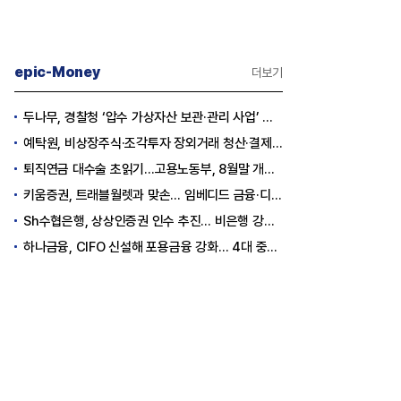
epic-Money
더보기
두나무, 경찰청 ‘압수 가상자산 보관·관리 사업’ 최종 낙찰
예탁원, 비상장주식·조각투자 장외거래 청산·결제 인프라 구축 착수
퇴직연금 대수술 초읽기…고용노동부, 8월말 개정안 발표
키움증권, 트래블월렛과 맞손… 임베디드 금융·디지털 자산 신사업 추진
Sh수협은행, 상상인증권 인수 추진… 비은행 강화 ‘금융그룹’ 도약 발판
하나금융, CIFO 신설해 포용금융 강화… 4대 중심축 중심 상반기 목표 60% 달성