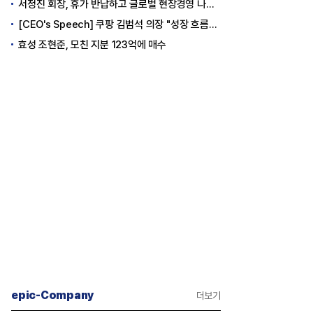
서정진 회장, 휴가 반납하고 글로벌 현장경영 나선다
[CEO's Speech] 쿠팡 김범석 의장 "성장 흐름은 변하지 않았다"
효성 조현준, 모친 지분 123억에 매수
epic-Company
더보기