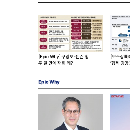
[Epic Why] 구광모-젠슨 황
[보스상륙
두 달 만에 재회 왜?
‘형제 경영
Epic Why