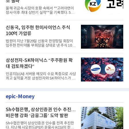
조 돌파
올해 귀금속 시장의 호황 속에서 **고려아연이
창사 이후 최대 상반기 실적**을 기록했다. 5일
공개된 경영실적에 따르...
신동국, 임주현 한미사이언스 주식
100억 가압류
법원이 지난 7월29일 신동국 한양정밀 회장이
임주현 한미약품 부회장을 상대로 낸 주식 100
억원 가압류 신청을 받아들...
삼성전자-SK하이닉스 “주주환원 확
대 검토하겠다”
인공지능(AI) 서버용 메모리 수요 폭증으로 사상
최고 실적을 거둔 삼성전자와 SK하이닉스가 5
일 동시에 주주환원 확대...
epic-Money
Sh수협은행, 상상인증권 인수 추진…
비은행 강화 ‘금융그룹’ 도약 발판
Sh수협은행이 상상인증권 인수를 전격 추진한
다. 지난해 사모펀드(PEF) 운용사 KCGI의 한양