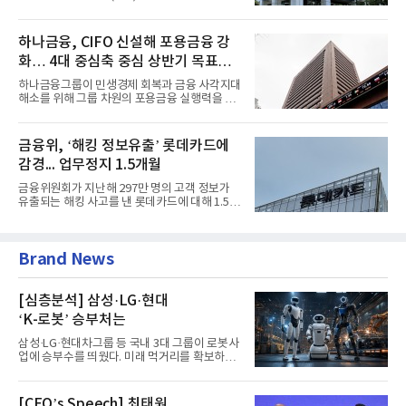
증권 인수 이후 약 1년 만에...
하나금융, CIFO 신설해 포용금융 강
화… 4대 중심축 중심 상반기 목표
60% 달성
하나금융그룹이 민생경제 회복과 금융 사각지대
해소를 위해 그룹 차원의 포용금융 실행력을 대
폭 강화한다. 이승열 부...
금융위, ‘해킹 정보유출’ 롯데카드에
감경... 업무정지 1.5개월
금융위원회가 지난해 297만 명의 고객 정보가
유출되는 해킹 사고를 낸 롯데카드에 대해 1.5개
월 업무정지와 과징금 5...
Brand News
[심층분석] 삼성·LG·현대
‘K-로봇’ 승부처는
삼성·LG·현대차그룹 등 국내 3대 그룹이 로봇사
업에 승부수를 띄웠다. 미래 먹거리를 확보하기
위해 전담 조직을 출...
[CEO’s Speech] 최태원