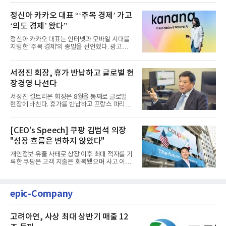
정신아 카카오 대표 “‘주목 경제’ 가고
‘의도 경제’ 왔다”
정신아 카카오 대표는 인터넷과 모바일 시대를
지탱한 '주목 경제'의 종말을 선언했다. 광고를
클릭하는 사용자의 눈길...
서정진 회장, 휴가 반납하고 글로벌 현
장경영 나선다
서정진 셀트리온 회장은 8월을 통째로 글로벌
현장에 바친다. 휴가를 반납하고 프랑스 파리에
서 출발해 유럽 전역을 거...
[CEO's Speech] 쿠팡 김범석 의장
"성장 흐름은 변하지 않았다"
개인정보 유출 사태로 상장 이후 최대 적자를 기
록한 쿠팡은 고객 지출은 회복됐으며 사고 이전
과 같은 성장흐름으로 ...
epic-Company
고려아연, 사상 최대 상반기 매출 12