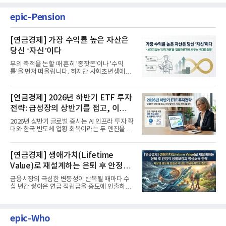
epic-Pension
[연금경제] 가장 수익률 높은 자산은
당신 ‘자신’이다
부의 축적을 논할 때 흔히 '종잣돈'이나 '수익
률'을 먼저 떠올립니다. 하지만 사회초년생에게
가장 거대한 자산은 계좌...
[연금경제] 2026년 하반기 ETF 투자
전략: 급성장의 상반기를 접고, 이제
'실적'이 가르는 하반기를 맞다
2026년 상반기 글로벌 증시는 AI 인프라 투자 확
대와 한국 반도체 업황 회복이라는 두 엔진을 달
고 기록적인 강세장을...
[연금경제] 생애가치(Lifetime
Value)로 재설계하는 은퇴 후 안정적
생활보장과 평생소득 전략
금융시장의 극심한 변동성이 반복될 때마다 수
십 년간 쌓아온 연금 적립금을 중도에 인출하거
나, 장기 포트폴리오를 단...
epic-Who