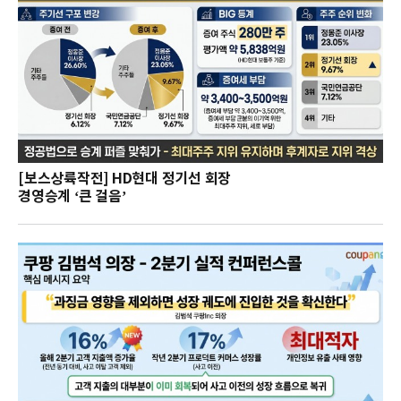
[보스상륙작전] HD현대 정기선 회장
경영승계 ‘큰 걸음’