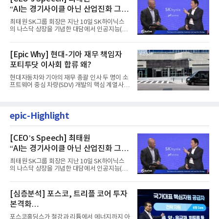
“AI는 경기사이클 아닌 산업진화 그
자체”
최태원 SK그룹 회장은 지난 10일 SK하이닉스
의 나스닥 상장을 기념한 대담에서 인공지능(AI)
을 "일시적인 경기 사이클...
[Epic Why] 현대-기아 재무 책임자
포티투닷 이사회 합류 왜?
현대자동차와 기아의 재무 총괄 인사 두 명이 소
프트웨어 중심 차량(SDV) 개발의 핵심 계열사
포티투닷의 이사회에 동...
epic-Highlight
[CEO’s Speech] 최태원
“AI는 경기사이클 아닌 산업진화 그
자체”
최태원 SK그룹 회장은 지난 10일 SK하이닉스
의 나스닥 상장을 기념한 대담에서 인공지능(AI)
을 "일시적인 경기 사이클...
[심층분석] 포스코, 트리플 코어 투자
본격화
16조7천억원 투자 재원 마련 전략은?
포스코홀딩스가 철강과 리튬에서 에너지까지 아