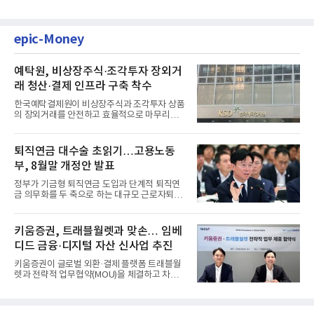
epic-Money
예탁원, 비상장주식·조각투자 장외거
래 청산·결제 인프라 구축 착수
한국예탁결제원이 비상장주식과 조각투자 상품
의 장외거래를 안전하고 효율적으로 마무리하기
위한 청산·결제 전용 인...
퇴직연금 대수술 초읽기…고용노동
부, 8월말 개정안 발표
정부가 기금형 퇴직연금 도입과 단계적 퇴직연
금 의무화를 두 축으로 하는 대규모 근로자퇴직
급여보장법(이하 근퇴법)...
키움증권, 트래블월렛과 맞손… 임베
디드 금융·디지털 자산 신사업 추진
키움증권이 글로벌 외환·결제 플랫폼 트래블월
렛과 전략적 업무협약(MOU)을 체결하고 차세
대 디지털 금융 시장 선점에...