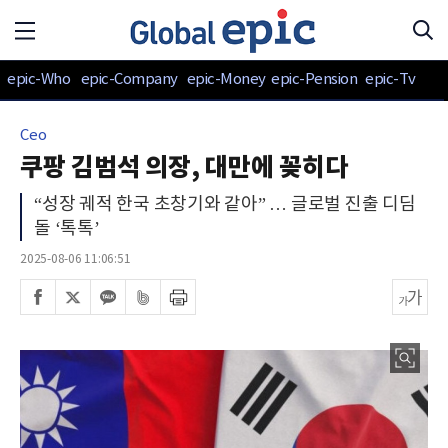
epic-Who
epic-Company
epic-Money
epic-Pension
epic-Tv
Ceo
쿠팡 김범석 의장, 대만에 꽂히다
“성장 궤적 한국 초창기와 같아” … 글로벌 진출 디딤
돌 ‘톡톡’
2025-08-06 11:06:51