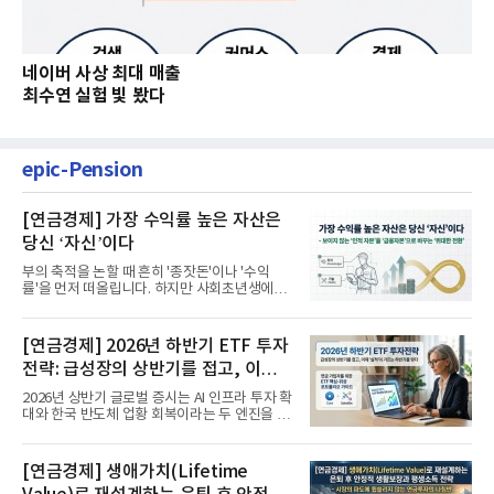
네이버 사상 최대 매출
최수연 실험 빛 봤다
epic-Pension
[연금경제] 가장 수익률 높은 자산은
당신 ‘자신’이다
부의 축적을 논할 때 흔히 '종잣돈'이나 '수익
률'을 먼저 떠올립니다. 하지만 사회초년생에게
가장 거대한 자산은 계좌...
[연금경제] 2026년 하반기 ETF 투자
전략: 급성장의 상반기를 접고, 이제
'실적'이 가르는 하반기를 맞다
2026년 상반기 글로벌 증시는 AI 인프라 투자 확
대와 한국 반도체 업황 회복이라는 두 엔진을 달
고 기록적인 강세장을...
[연금경제] 생애가치(Lifetime