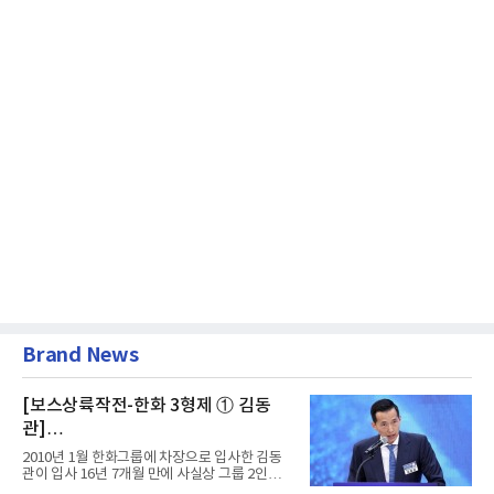
Brand News
[보스상륙작전-한화 3형제 ① 김동
관]
입사 16년 만에 수석부회장 … 경영승
2010년 1월 한화그룹에 차장으로 입사한 김동
계 ‘초읽기’
관이 입사 16년 7개월 만에 사실상 그룹 2인자
자리에 올랐다. 8월 1일자...