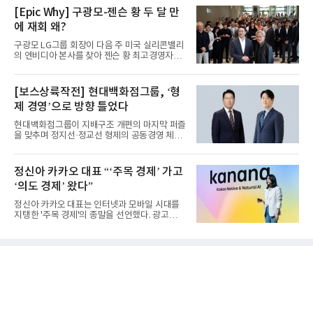
[Epic Why] 구광모-젠슨 황 두 달 만
에 재회 왜?
구광모 LG그룹 회장이 다음 주 미국 실리콘밸리
의 엔비디아 본사를 찾아 젠슨 황 최고경영자
(CEO)와 재회동한다. 지난...
[보스상륙작전] 현대백화점그룹, ‘형
제 경영’으로 방향 틀었다
현대백화점그룹이 지배구조 개편의 마지막 퍼즐
을 맞추며 정지선·정교선 형제의 공동경영 체제
를 사실상 굳혔다. 중간...
정신아 카카오 대표 “‘주목 경제’ 가고
‘의도 경제’ 왔다”
정신아 카카오 대표는 인터넷과 모바일 시대를
지탱한 '주목 경제'의 종말을 선언했다. 광고를
클릭하는 사용자의 눈길...