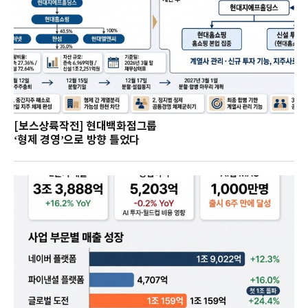
[보스상륙작전] 현대백화점그룹
‘형제 경영’으로 방향 틀었다