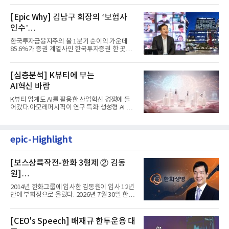
[Epic Why] 김남구 회장의 ‘보험사
인수’
발걸음이 신중해진 배경은?
한국투자금융지주의 올 1분기 순이익 가운데
85.6%가 증권 계열사인 한국투자증권 한 곳에
서 나왔다. 김남구 한국투자...
[심층분석] K뷰티에 부는
AI혁신 바람
K뷰티 업계도 AI를 활용한 산업혁신 경쟁에 들
어갔다.아모레퍼시픽이 연구 특화 생성형 AI 플
랫폼 LEMON을 활용해 연구...
epic-Highlight
[보스상륙작전-한화 3형제 ② 김동
원]
입사 12년 만에 금융계열 수장 등극
2014년 한화그룹에 입사한 김동원이 입사 12년
만에 부회장으로 올랐다. 2026년 7월 30일 한화
그룹이 발표하고 8월 1일...
[CEO's Speech] 배재규 한투운용 대