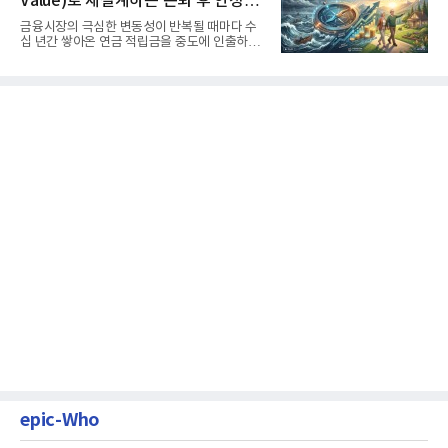
Value)로 재설계하는 은퇴 후 안정적
생활보장과 평생소득 전략
금융시장의 극심한 변동성이 반복될 때마다 수
십 년간 쌓아온 연금 적립금을 중도에 인출하거
나, 장기 포트폴리오를 단...
epic-Who