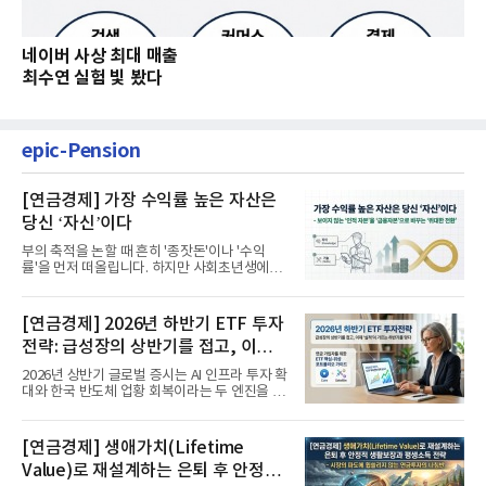
네이버 사상 최대 매출
최수연 실험 빛 봤다
epic-Pension
[연금경제] 가장 수익률 높은 자산은
당신 ‘자신’이다
부의 축적을 논할 때 흔히 '종잣돈'이나 '수익
률'을 먼저 떠올립니다. 하지만 사회초년생에게
가장 거대한 자산은 계좌...
[연금경제] 2026년 하반기 ETF 투자
전략: 급성장의 상반기를 접고, 이제
'실적'이 가르는 하반기를 맞다
2026년 상반기 글로벌 증시는 AI 인프라 투자 확
대와 한국 반도체 업황 회복이라는 두 엔진을 달
고 기록적인 강세장을...
[연금경제] 생애가치(Lifetime
Value)로 재설계하는 은퇴 후 안정적