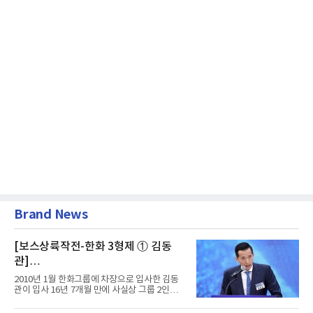
Brand News
[보스상륙작전-한화 3형제 ① 김동
관]
입사 16년 만에 수석부회장 … 경영승
2010년 1월 한화그룹에 차장으로 입사한 김동
계 ‘초읽기’
관이 입사 16년 7개월 만에 사실상 그룹 2인자
자리에 올랐다. 8월 1일자...