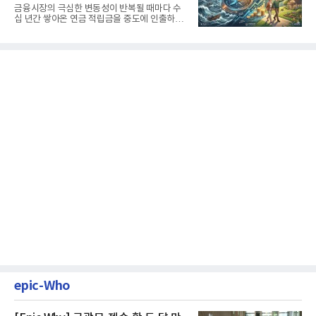
생활보장과 평생소득 전략
금융시장의 극심한 변동성이 반복될 때마다 수
십 년간 쌓아온 연금 적립금을 중도에 인출하거
나, 장기 포트폴리오를 단...
epic-Who