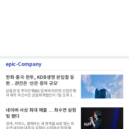
epic-Company
한화·흥국·한투, KDB생명 본입찰 등
판…관건은 ‘산은 증자 규모’
금융권 및 투자은행(IB) 업계에 따르면 산업은행
과 매각 주간사인 삼일회계법인이 7일 오후 3시
마감한 KDB생명보험 매...
네이버 사상 최대 매출 … 최수연 실험
빛 봤다
검색, 커머스, 결제라는 세 영역을 AI로 엮는 최
수연 네이버 대표의 실험이 시장에서 먹혀 들어