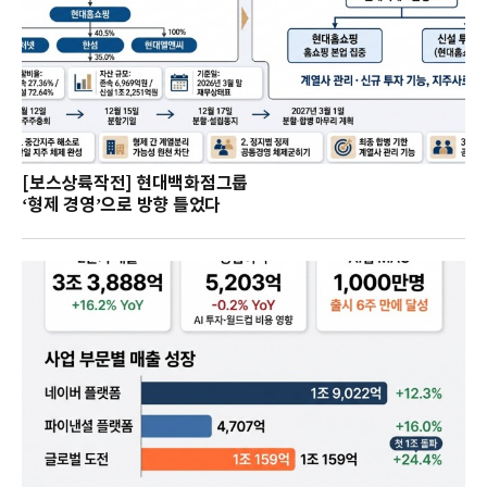
[보스상륙작전] 현대백화점그룹
‘형제 경영’으로 방향 틀었다