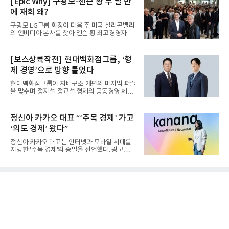
[Epic Why] 구광모-젠슨 황 두 달 만
에 재회 왜?
구광모 LG그룹 회장이 다음 주 미국 실리콘밸리
의 엔비디아 본사를 찾아 젠슨 황 최고경영자
(CEO)와 재회동한다. 지난...
[보스상륙작전] 현대백화점그룹, ‘형
제 경영’으로 방향 틀었다
현대백화점그룹이 지배구조 개편의 마지막 퍼즐
을 맞추며 정지선·정교선 형제의 공동경영 체제
를 사실상 굳혔다. 중간...
정신아 카카오 대표 “‘주목 경제’ 가고
‘의도 경제’ 왔다”
정신아 카카오 대표는 인터넷과 모바일 시대를
지탱한 '주목 경제'의 종말을 선언했다. 광고를
클릭하는 사용자의 눈길...