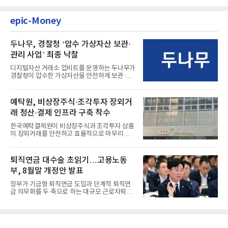
epic-Money
두나무, 경찰청 ‘압수 가상자산 보관·
관리 사업’ 최종 낙찰
디지털자산 거래소 업비트를 운영하는 두나무가
경찰청이 압수한 가상자산을 안전하게 보관·관
리하는 전담 사업자로 ...
예탁원, 비상장주식·조각투자 장외거
래 청산·결제 인프라 구축 착수
한국예탁결제원이 비상장주식과 조각투자 상품
의 장외거래를 안전하고 효율적으로 마무리하기
위한 청산·결제 전용 인...
퇴직연금 대수술 초읽기…고용노동
부, 8월말 개정안 발표
정부가 기금형 퇴직연금 도입과 단계적 퇴직연
금 의무화를 두 축으로 하는 대규모 근로자퇴직
급여보장법(이하 근퇴법)...