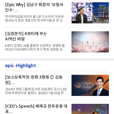
[Epic Why] 김남구 회장의 ‘보험사
인수’
발걸음이 신중해진 배경은?
한국투자금융지주의 올 1분기 순이익 가운데
85.6%가 증권 계열사인 한국투자증권 한 곳에
서 나왔다. 김남구 한국투자...
[심층분석] K뷰티에 부는
AI혁신 바람
K뷰티 업계도 AI를 활용한 산업혁신 경쟁에 들
어갔다.아모레퍼시픽이 연구 특화 생성형 AI 플
랫폼 LEMON을 활용해 연구...
epic-Highlight
[보스상륙작전-한화 3형제 ② 김동
원]
입사 12년 만에 금융계열 수장 등극
2014년 한화그룹에 입사한 김동원이 입사 12년
만에 부회장으로 올랐다. 2026년 7월 30일 한화
그룹이 발표하고 8월 1일...
[CEO's Speech] 배재규 한투운용 대
표