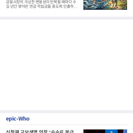
생활보장과 평생소득 전략
금융시장의 극심한 변동성이 반복될 때마다 수
십 년간 쌓아온 연금 적립금을 중도에 인출하거
나, 장기 포트폴리오를 단...
epic-Who
신창재 교보생명 의장 “수수료 분급