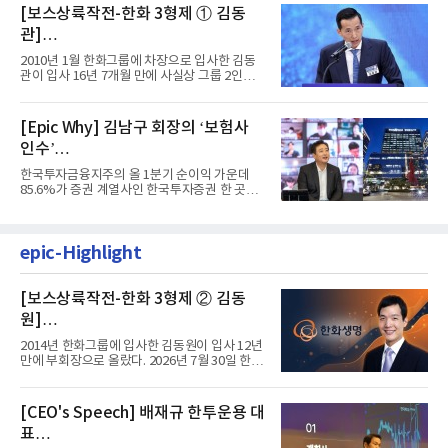
[보스상륙작전-한화 3형제 ① 김동
관]
입사 16년 만에 수석부회장 … 경영승
2010년 1월 한화그룹에 차장으로 입사한 김동
계 ‘초읽기’
관이 입사 16년 7개월 만에 사실상 그룹 2인자
자리에 올랐다. 8월 1일자...
[Epic Why] 김남구 회장의 ‘보험사
인수’
발걸음이 신중해진 배경은?
한국투자금융지주의 올 1분기 순이익 가운데
85.6%가 증권 계열사인 한국투자증권 한 곳에
서 나왔다. 김남구 한국투자...
epic-Highlight
[보스상륙작전-한화 3형제 ② 김동
원]
입사 12년 만에 금융계열 수장 등극
2014년 한화그룹에 입사한 김동원이 입사 12년
만에 부회장으로 올랐다. 2026년 7월 30일 한화
그룹이 발표하고 8월 1일...
[CEO's Speech] 배재규 한투운용 대
표