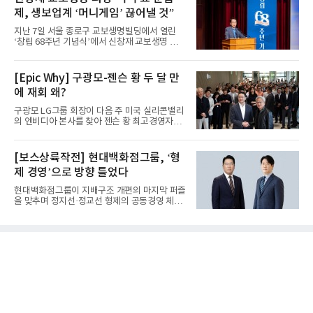
제, 생보업계 ‘머니게임’ 끊어낼 것”
지난 7일 서울 종로구 교보생명빌딩에서 열린
‘창립 68주년 기념식’에서 신창재 교보생명 대
표이사 겸 이사회 의장이...
[Epic Why] 구광모-젠슨 황 두 달 만
에 재회 왜?
구광모 LG그룹 회장이 다음 주 미국 실리콘밸리
의 엔비디아 본사를 찾아 젠슨 황 최고경영자
(CEO)와 재회동한다. 지난...
[보스상륙작전] 현대백화점그룹, ‘형
제 경영’으로 방향 틀었다
현대백화점그룹이 지배구조 개편의 마지막 퍼즐
을 맞추며 정지선·정교선 형제의 공동경영 체제
를 사실상 굳혔다. 중간...