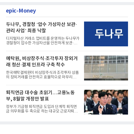
epic-Money
두나무, 경찰청 ‘압수 가상자산 보관·
관리 사업’ 최종 낙찰
디지털자산 거래소 업비트를 운영하는 두나무가
경찰청이 압수한 가상자산을 안전하게 보관·관
리하는 전담 사업자로 ...
예탁원, 비상장주식·조각투자 장외거
래 청산·결제 인프라 구축 착수
한국예탁결제원이 비상장주식과 조각투자 상품
의 장외거래를 안전하고 효율적으로 마무리하기
위한 청산·결제 전용 인...
퇴직연금 대수술 초읽기…고용노동
부, 8월말 개정안 발표
정부가 기금형 퇴직연금 도입과 단계적 퇴직연
금 의무화를 두 축으로 하는 대규모 근로자퇴직
급여보장법(이하 근퇴법)...