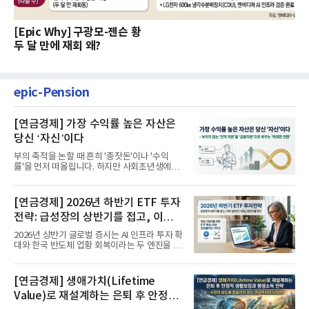
[Epic Why] 구광모-젠슨 황
두 달 만에 재회 왜?
epic-Pension
[연금경제] 가장 수익률 높은 자산은
당신 ‘자신’이다
부의 축적을 논할 때 흔히 '종잣돈'이나 '수익
률'을 먼저 떠올립니다. 하지만 사회초년생에게
가장 거대한 자산은 계좌...
[연금경제] 2026년 하반기 ETF 투자
전략: 급성장의 상반기를 접고, 이제
'실적'이 가르는 하반기를 맞다
2026년 상반기 글로벌 증시는 AI 인프라 투자 확
대와 한국 반도체 업황 회복이라는 두 엔진을 달
고 기록적인 강세장을...
[연금경제] 생애가치(Lifetime
Value)로 재설계하는 은퇴 후 안정적