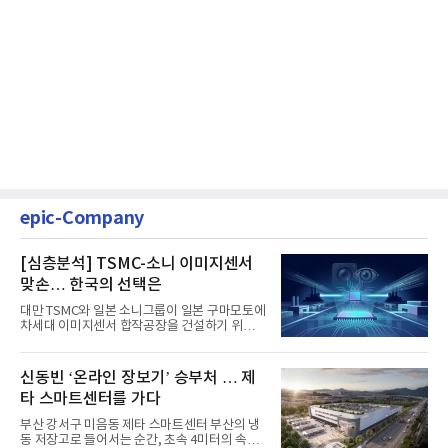
epic-Company
[심층분석] TSMC-소니 이미지센서
맞손… 한국의 선택은
대만 TSMC와 일본 소니그룹이 일본 구마모토에
차세대 이미지센서 합작공장을 건설하기 위해
총 1조엔(약 8조 9000억원...
신동빈 ‘온라인 장보기’ 승부처 … 제
타 스마트센터를 가다
부산 강서구 미음동 제타 스마트센터 부산의 냉
동 저장고로 들어서는 순간, 초속 4미터의 속도