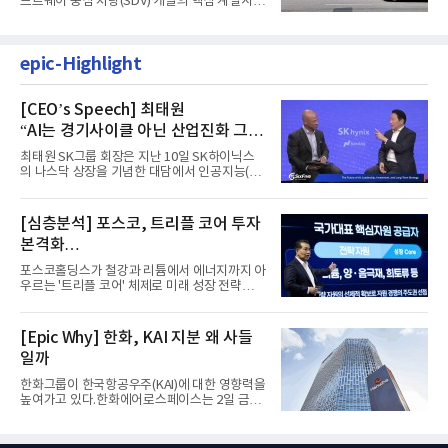
프트웨어 중심 차량(SDV) 개발의 핵심 계열사
포티투닷의 이사회에 동...
epic-Highlight
[CEO’s Speech] 최태원
“AI는 경기사이클 아닌 산업진화 그
자체”
최태원 SK그룹 회장은 지난 10일 SK하이닉스
의 나스닥 상장을 기념한 대담에서 인공지능(AI)
을 "일시적인 경기 사이클...
[심층분석] 포스코, 트리플 코어 투자
본격화
16조7천억원 투자 재원 마련 전략은?
포스코홀딩스가 철강과 리튬에서 에너지까지 아
우르는 '트리플 코어' 체제로 미래 성장 전략을
재편한다. 2028년까지 ...
[Epic Why] 한화, KAI 지분 왜 사들
일까
한화그룹이 한국항공우주(KAI)에 대한 영향력을
높여가고 있다.한화에어로스페이스는 2일 금융
감독원 전자공시시스템을...