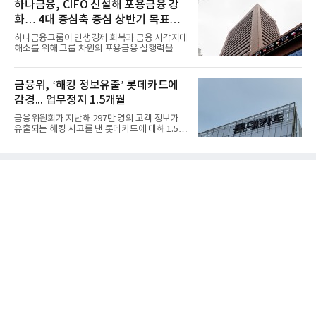
하나금융, CIFO 신설해 포용금융 강
화… 4대 중심축 중심 상반기 목표
60% 달성
하나금융그룹이 민생경제 회복과 금융 사각지대
해소를 위해 그룹 차원의 포용금융 실행력을 대
폭 강화한다. 이승열 부...
금융위, ‘해킹 정보유출’ 롯데카드에
감경... 업무정지 1.5개월
금융위원회가 지난해 297만 명의 고객 정보가
유출되는 해킹 사고를 낸 롯데카드에 대해 1.5개
월 업무정지와 과징금 5...