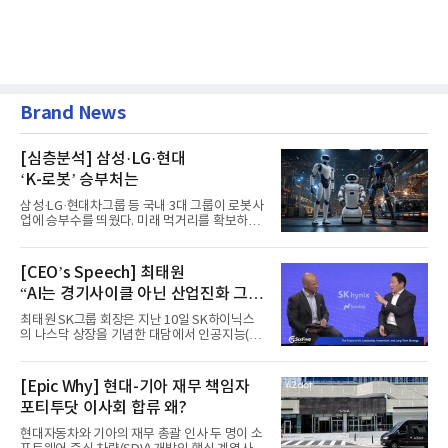
Brand News
[심층분석] 삼성·LG·현대
‘K-로봇’ 승부처는
삼성·LG·현대차그룹 등 국내 3대 그룹이 로봇사
업에 승부수를 띄웠다. 미래 먹거리를 확보하기
위해 전담 조직을 출...
[CEO’s Speech] 최태원
“AI는 경기사이클 아닌 산업진화 그
자체”
최태원 SK그룹 회장은 지난 10일 SK하이닉스
의 나스닥 상장을 기념한 대담에서 인공지능(AI)
을 "일시적인 경기 사이클...
[Epic Why] 현대-기아 재무 책임자
포티투닷 이사회 합류 왜?
현대자동차와 기아의 재무 총괄 인사 두 명이 소