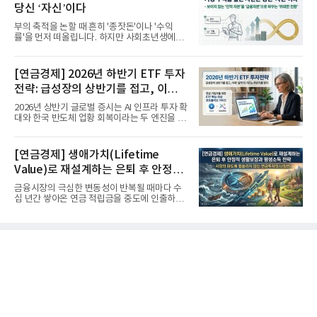
당신 ‘자신’이다
부의 축적을 논할 때 흔히 '종잣돈'이나 '수익
률'을 먼저 떠올립니다. 하지만 사회초년생에게
가장 거대한 자산은 계좌...
[연금경제] 2026년 하반기 ETF 투자
전략: 급성장의 상반기를 접고, 이제
'실적'이 가르는 하반기를 맞다
2026년 상반기 글로벌 증시는 AI 인프라 투자 확
대와 한국 반도체 업황 회복이라는 두 엔진을 달
고 기록적인 강세장을...
[연금경제] 생애가치(Lifetime
Value)로 재설계하는 은퇴 후 안정적
생활보장과 평생소득 전략
금융시장의 극심한 변동성이 반복될 때마다 수
십 년간 쌓아온 연금 적립금을 중도에 인출하거
나, 장기 포트폴리오를 단...