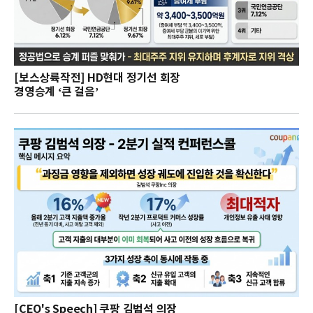
[보스상륙작전] HD현대 정기선 회장
경영승계 ‘큰 걸음’
[CEO's Speech] 쿠팡 김범석 의장