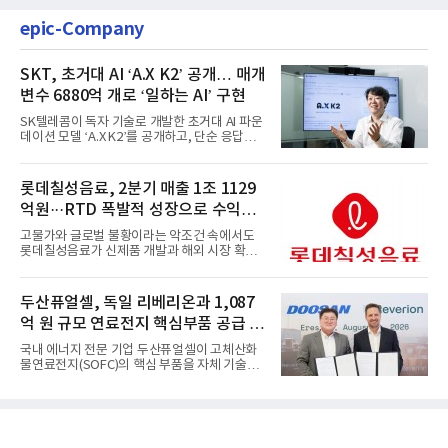
epic-Company
SKT, 초거대 AI ‘A.X K2’ 공개… 매개
변수 6880억 개로 ‘일하는 AI’ 구현
SK텔레콤이 독자 기술로 개발한 초거대 AI 파운
데이션 모델 ‘A.X K2’를 공개하고, 단순 응답형
AI를 넘어 스스로 계...
롯데칠성음료, 2분기 매출 1조 1129
억원···RTD 폭발적 성장으로 수익성
방어
고물가와 글로벌 불황이라는 악조건 속에서도
롯데칠성음료가 신제품 개발과 해외 시장 확대
를 통해 실적 방어에 성공...
두산퓨얼셀, 독일 리베리온과 1,087
억 원 규모 연료전지 핵심부품 공급 계
약
국내 에너지 전문 기업 두산퓨얼셀이 고체산화
물연료전지(SOFC)의 핵심 부품을 자체 기술로
생산해 유럽 시장에 첫 대...