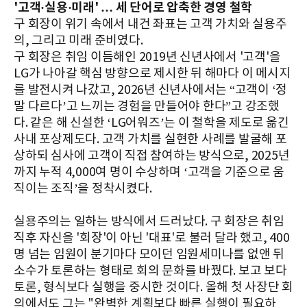
'고객·실용·미래' … 세 단어로 압축한 경영 철학
구 회장이 위기 속에서 내건 좌표는 고객 가치와 실용주
의, 그리고 미래 준비였다.
구 회장은 취임 이듬해인 2019년 신년사에서 '고객'을
LG가 나아갈 핵심 방향으로 제시한 뒤 해마다 이 메시지
를 발전시켜 나갔고, 2026년 신년사에서는 “고객이 ‘정
말 다르다’고 느끼는 경험을 만들어야 한다”고 강조했
다. 같은 해 신설한 ‘LG어워즈’는 이 철학을 제도로 옮긴
사내 포상제도다. 고객 가치를 실현한 사례를 발굴해 포
상하되 심사에 고객이 직접 참여하는 방식으로, 2025년
까지 누적 4,000여 명이 수상하며 ‘고객을 기준으로 움
직이는 조직’을 정착시켰다.
실용주의는 일하는 방식에서 드러났다. 구 회장은 취임
직후 자신을 '회장'이 아닌 '대표'로 불러 달라 했고, 400
명 넘는 임원이 분기마다 모이던 임원세미나를 없앤 뒤
소수가 토론하는 형태로 회의 문화를 바꿨다. 보고 보다
토론, 형식보다 실행을 중시한 것이다. 올해 첫 사장단 회
의에서도 그는 "완벽한 계획보다 빠른 실행이 필요하