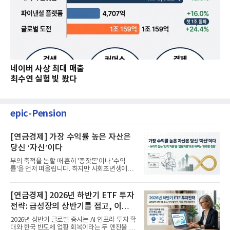
네이버 사상 최대 매출
최수연 실험 빛 봤다
epic-Pension
[연금경제] 가장 수익률 높은 자산은
당신 ‘자신’이다
부의 축적을 논할 때 흔히 '종잣돈'이나 '수익
률'을 먼저 떠올립니다. 하지만 사회초년생에게
가장 거대한 자산은 계좌...
[연금경제] 2026년 하반기 ETF 투자
전략: 급성장의 상반기를 접고, 이제
'실적'이 가르는 하반기를 맞다
2026년 상반기 글로벌 증시는 AI 인프라 투자 확
대와 한국 반도체 업황 회복이라는 두 엔진을 달