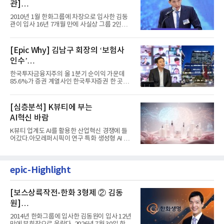
관]
입사 16년 만에 수석부회장 … 경영승
2010년 1월 한화그룹에 차장으로 입사한 김동
계 ‘초읽기’
관이 입사 16년 7개월 만에 사실상 그룹 2인자
자리에 올랐다. 8월 1일자...
[Epic Why] 김남구 회장의 ‘보험사
인수’
발걸음이 신중해진 배경은?
한국투자금융지주의 올 1분기 순이익 가운데
85.6%가 증권 계열사인 한국투자증권 한 곳에
서 나왔다. 김남구 한국투자...
[심층분석] K뷰티에 부는
AI혁신 바람
K뷰티 업계도 AI를 활용한 산업혁신 경쟁에 들
어갔다.아모레퍼시픽이 연구 특화 생성형 AI 플
랫폼 LEMON을 활용해 연구...
epic-Highlight
[보스상륙작전-한화 3형제 ② 김동
원]
입사 12년 만에 금융계열 수장 등극
2014년 한화그룹에 입사한 김동원이 입사 12년