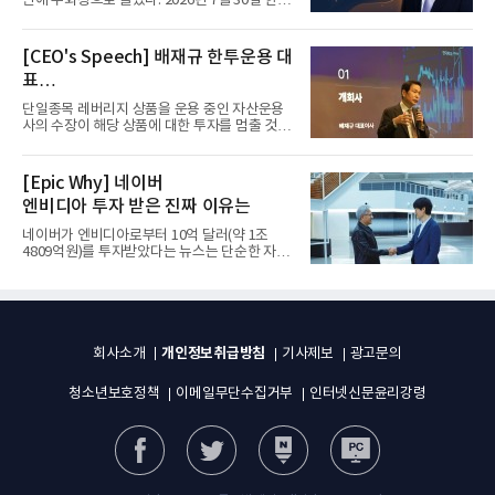
만에 부회장으로 올랐다. 2026년 7월 30일 한화
그룹이 발표하고 8월 1일...
[CEO's Speech] 배재규 한투운용 대
표
“개별종목 레버리지 투자 지금이라도
단일종목 레버리지 상품을 운용 중인 자산운용
멈춰라”
사의 수장이 해당 상품에 대한 투자를 멈출 것을
당부하는 이례적인 소신...
[Epic Why] 네이버
엔비디아 투자 받은 진짜 이유는
네이버가 엔비디아로부터 10억 달러(약 1조
4809억원)를 투자받았다는 뉴스는 단순한 자금
유치 소식이 아니다. 검색과...
개인정보취급방침
회사소개
기사제보
광고문의
청소년보호정책
이메일무단수집거부
인터넷신문윤리강령