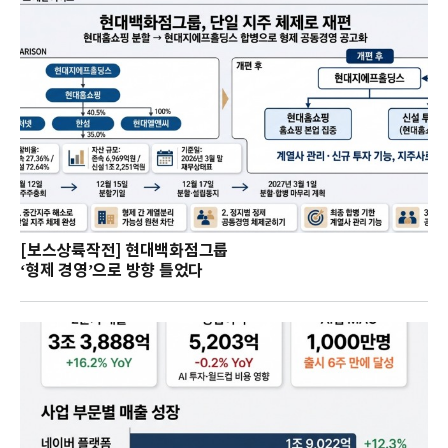
[보스상륙작전] 현대백화점그룹
‘형제 경영’으로 방향 틀었다