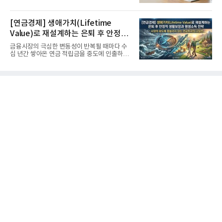
고 기록적인 강세장을...
[연금경제] 생애가치(Lifetime
Value)로 재설계하는 은퇴 후 안정적
생활보장과 평생소득 전략
금융시장의 극심한 변동성이 반복될 때마다 수
십 년간 쌓아온 연금 적립금을 중도에 인출하거
나, 장기 포트폴리오를 단...