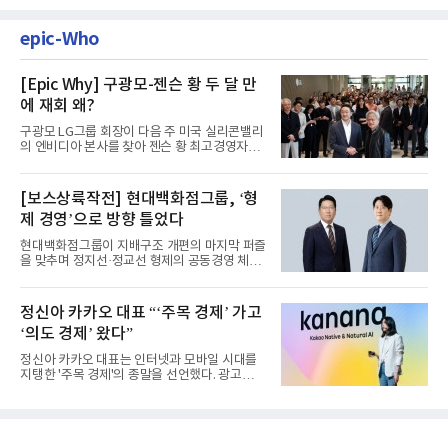
epic-Who
[Epic Why] 구광모-젠슨 황 두 달 만
에 재회 왜?
구광모 LG그룹 회장이 다음 주 미국 실리콘밸리
의 엔비디아 본사를 찾아 젠슨 황 최고경영자
(CEO)와 재회동한다. 지난...
[보스상륙작전] 현대백화점그룹, ‘형
제 경영’으로 방향 틀었다
현대백화점그룹이 지배구조 개편의 마지막 퍼즐
을 맞추며 정지선·정교선 형제의 공동경영 체제
를 사실상 굳혔다. 중간...
정신아 카카오 대표 “‘주목 경제’ 가고
‘의도 경제’ 왔다”
정신아 카카오 대표는 인터넷과 모바일 시대를
지탱한 '주목 경제'의 종말을 선언했다. 광고를
클릭하는 사용자의 눈길...