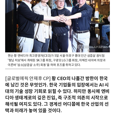
젠슨 황 엔비디아 최고경영자(CEO)가 5일 서울 마포구 홍대 인근 삼겹살 음식점
'형님 저요'에서 최태원 SK그룹 회장, 구광모 LG그룹 회장, 이해진 네이버 의장과
이른바 '삼소(삼겹살·소주) 회동’을 하며 포즈를 취하고 있다.
황 CEO의 나흘간 방한이 한국
[글로벌에픽 안재후 CP]
에 남긴 것은 무엇인가. 한국 기업들의 입장에서는 AI 시
대의 기술 성장 기회로 읽힐 수 있다. 하지만 동시에 엔비
디아 생태계로의 깊은 진입, 즉 구조적 의존의 시작으로
해석될 여지도 있다. 그 경계선 어디쯤에 한국 산업의 선
택과 미래가 놓여 있을 것이다.