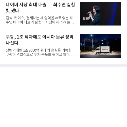
네이버 사상 최대 매출 … 최수연 실험
빛 봤다
검색, 커머스, 결제라는 세 영역을 AI로 엮는 최
수연 네이버 대표의 실험이 시장에서 먹혀 들어
갔다. 이른바 '풀 퍼널...
쿠팡, 1조 적자에도 아시아 물류 장악
나선다
상반기에만 1조2000억 원대의 손실을 기록한
쿠팡이 역발상으로 투자 속도를 높이고 있다. 이
는 단기 수익보다 장기적...