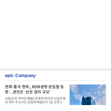
epic-Company
한화·흥국·한투, KDB생명 본입찰 등
판…관건은 ‘산은 증자 규모’
금융권 및 투자은행(IB) 업계에 따르면 산업은행
과 매각 주간사인 삼일회계법인이 7일 오후 3시
마감한 KDB생명보험 매...