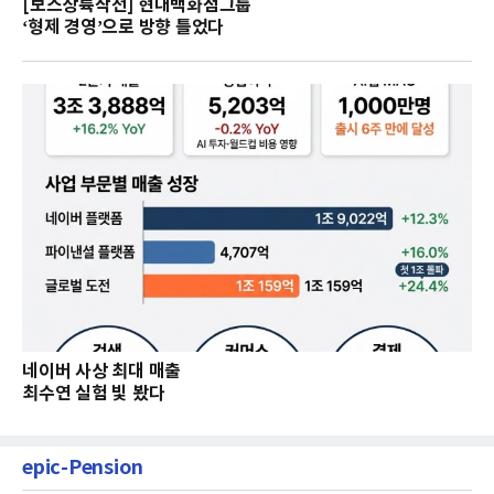
[보스상륙작전] 현대백화점그룹
‘형제 경영’으로 방향 틀었다
네이버 사상 최대 매출
최수연 실험 빛 봤다
epic-Pension