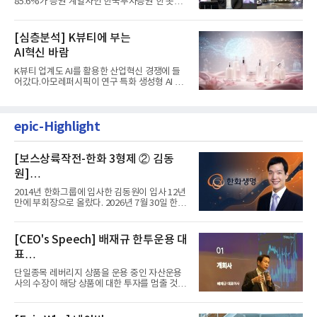
85.6%가 증권 계열사인 한국투자증권 한 곳에
서 나왔다. 김남구 한국투자...
[심층분석] K뷰티에 부는
AI혁신 바람
K뷰티 업계도 AI를 활용한 산업혁신 경쟁에 들
어갔다.아모레퍼시픽이 연구 특화 생성형 AI 플
랫폼 LEMON을 활용해 연구...
epic-Highlight
[보스상륙작전-한화 3형제 ② 김동
원]
입사 12년 만에 금융계열 수장 등극
2014년 한화그룹에 입사한 김동원이 입사 12년
만에 부회장으로 올랐다. 2026년 7월 30일 한화
그룹이 발표하고 8월 1일...
[CEO's Speech] 배재규 한투운용 대
표
“개별종목 레버리지 투자 지금이라도
단일종목 레버리지 상품을 운용 중인 자산운용
멈춰라”
사의 수장이 해당 상품에 대한 투자를 멈출 것을
당부하는 이례적인 소신...