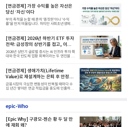
[연금경제] 가장 수익률 높은 자산은
당신 ‘자신’이다
부의 축적을 논할 때 흔히 '종잣돈'이나 '수익
률'을 먼저 떠올립니다. 하지만 사회초년생에게
가장 거대한 자산은 계좌...
[연금경제] 2026년 하반기 ETF 투자
전략: 급성장의 상반기를 접고, 이제
'실적'이 가르는 하반기를 맞다
2026년 상반기 글로벌 증시는 AI 인프라 투자 확
대와 한국 반도체 업황 회복이라는 두 엔진을 달
고 기록적인 강세장을...
[연금경제] 생애가치(Lifetime
Value)로 재설계하는 은퇴 후 안정적
생활보장과 평생소득 전략
금융시장의 극심한 변동성이 반복될 때마다 수
십 년간 쌓아온 연금 적립금을 중도에 인출하거
나, 장기 포트폴리오를 단...
epic-Who
[Epic Why] 구광모-젠슨 황 두 달 만
에 재회 왜?