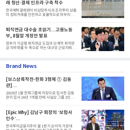
래 청산·결제 인프라 구축 착수
한국예탁결제원이 비상장주식과 조각투자 상품
의 장외거래를 안전하고 효율적으로 마무리하기
위한 청산·결제 전용 인...
퇴직연금 대수술 초읽기…고용노동
부, 8월말 개정안 발표
정부가 기금형 퇴직연금 도입과 단계적 퇴직연
금 의무화를 두 축으로 하는 대규모 근로자퇴직
급여보장법(이하 근퇴법)...
Brand News
[보스상륙작전-한화 3형제 ① 김동
관]
입사 16년 만에 수석부회장 … 경영승
2010년 1월 한화그룹에 차장으로 입사한 김동
계 ‘초읽기’
관이 입사 16년 7개월 만에 사실상 그룹 2인자
자리에 올랐다. 8월 1일자...
[Epic Why] 김남구 회장의 ‘보험사
인수’
발걸음이 신중해진 배경은?
한국투자금융지주의 올 1분기 순이익 가운데