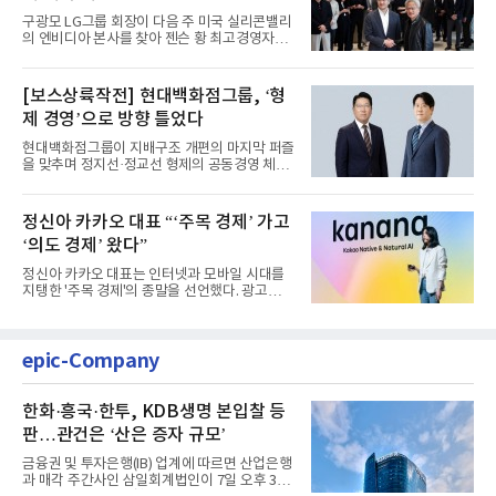
구광모 LG그룹 회장이 다음 주 미국 실리콘밸리
의 엔비디아 본사를 찾아 젠슨 황 최고경영자
(CEO)와 재회동한다. 지난...
[보스상륙작전] 현대백화점그룹, ‘형
제 경영’으로 방향 틀었다
현대백화점그룹이 지배구조 개편의 마지막 퍼즐
을 맞추며 정지선·정교선 형제의 공동경영 체제
를 사실상 굳혔다. 중간...
정신아 카카오 대표 “‘주목 경제’ 가고
‘의도 경제’ 왔다”
정신아 카카오 대표는 인터넷과 모바일 시대를
지탱한 '주목 경제'의 종말을 선언했다. 광고를
클릭하는 사용자의 눈길...
epic-Company
한화·흥국·한투, KDB생명 본입찰 등
판…관건은 ‘산은 증자 규모’
금융권 및 투자은행(IB) 업계에 따르면 산업은행
과 매각 주간사인 삼일회계법인이 7일 오후 3시