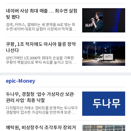
마감한 KDB생명보험 매...
네이버 사상 최대 매출 … 최수연 실험
빛 봤다
검색, 커머스, 결제라는 세 영역을 AI로 엮는 최
수연 네이버 대표의 실험이 시장에서 먹혀 들어
갔다. 이른바 '풀 퍼널...
쿠팡, 1조 적자에도 아시아 물류 장악
나선다
상반기에만 1조2000억 원대의 손실을 기록한
쿠팡이 역발상으로 투자 속도를 높이고 있다. 이
는 단기 수익보다 장기적...
epic-Money
두나무, 경찰청 ‘압수 가상자산 보관·
관리 사업’ 최종 낙찰
디지털자산 거래소 업비트를 운영하는 두나무가
경찰청이 압수한 가상자산을 안전하게 보관·관
리하는 전담 사업자로 ...
예탁원, 비상장주식·조각투자 장외거