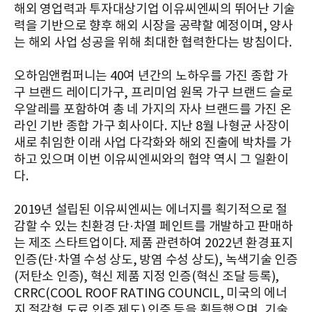
해외 영업력과 투자대상기업 이유씨엔씨의 뛰어난 기술
력을 기반으로 향후 해외 시장을 공략할 예정이며, 양사
는 해외 사업 성공을 위해 최대한 협력한다는 방침이다.
오하임앤컴퍼니는 40여 년간의 노하우를 가진 종합 가
구 브랜드 레이디가구, 프리미엄 원목 가구 브랜드 슬로
우알레를 포함하여 총 네 가지의 자사 브랜드를 가진 온
라인 기반 종합 가구 회사이다. 지난 8월 나형균 사장이
새로 취임한 이래 사업 다각화와 해외 진출에 박차를 가
하고 있으며 이번 이유씨엔씨와의 협약 역시 그 일환이
다.
2019년 설립된 이유씨엔씨는 에너지를 획기적으로 절
감할 수 있는 친환경 단·차열 페인트를 개발하고 판매하
는 제조 스타트업이다. 제품 관련하여 2022년 환경표지
인증(단·차열 수성 상도, 방염 수성 상도), 녹색기술 인증
(저탄소 인증), 혁신 제품 지정 인증(혁신 조달 등록),
CRRC(COOL ROOF RATING COUNCIL, 미국의 에너
지 절감형 도료 인증 제도) 인증 등을 획득했으며, 기술