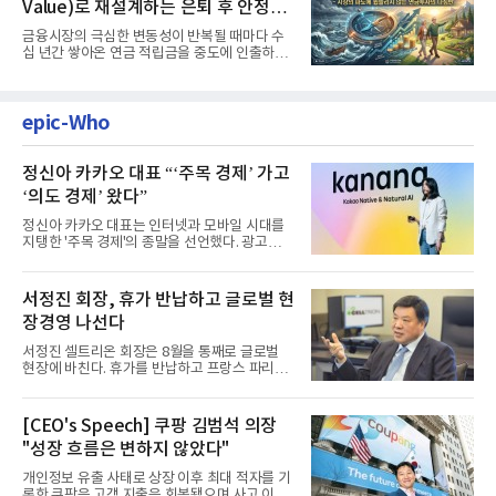
Value)로 재설계하는 은퇴 후 안정적
생활보장과 평생소득 전략
금융시장의 극심한 변동성이 반복될 때마다 수
십 년간 쌓아온 연금 적립금을 중도에 인출하거
나, 장기 포트폴리오를 단...
epic-Who
정신아 카카오 대표 “‘주목 경제’ 가고
‘의도 경제’ 왔다”
정신아 카카오 대표는 인터넷과 모바일 시대를
지탱한 '주목 경제'의 종말을 선언했다. 광고를
클릭하는 사용자의 눈길...
서정진 회장, 휴가 반납하고 글로벌 현
장경영 나선다
서정진 셀트리온 회장은 8월을 통째로 글로벌
현장에 바친다. 휴가를 반납하고 프랑스 파리에
서 출발해 유럽 전역을 거...
[CEO's Speech] 쿠팡 김범석 의장
"성장 흐름은 변하지 않았다"
개인정보 유출 사태로 상장 이후 최대 적자를 기
록한 쿠팡은 고객 지출은 회복됐으며 사고 이전