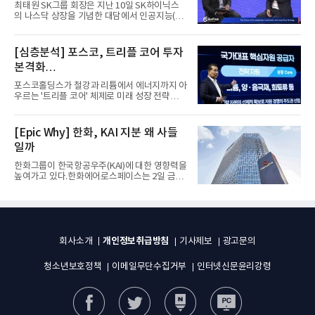
자체”
최태원 SK그룹 회장은 지난 10일 SK하이닉스
의 나스닥 상장을 기념한 대담에서 인공지능(AI)
을 "일시적인 경기 사이클...
[심층분석] 포스코, 트리플 코어 투자
본격화
16조7천억원 투자 재원 마련 전략은?
포스코홀딩스가 철강과 리튬에서 에너지까지 아
우르는 '트리플 코어' 체제로 미래 성장 전략을
재편한다. 2028년까지 ...
[Epic Why] 한화, KAI 지분 왜 사들
일까
한화그룹이 한국항공우주(KAI)에 대한 영향력을
높여가고 있다.한화에어로스페이스는 2일 금융
감독원 전자공시시스템을...
개인정보취급방침
회사소개
기사제보
광고문의
청소년보호정책
이메일무단수집거부
인터넷신문윤리강령