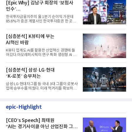
[Epic Why] 김남구 회장의 ‘보험사
인수’
발걸음이 신중해진 배경은?
한국투자금융지주의 올 1분기 순이익 가운데
85.6%가 증권 계열사인 한국투자증권 한 곳에
서 나왔다. 김남구 한국투자...
[심층분석] K뷰티에 부는
AI혁신 바람
K뷰티 업계도 AI를 활용한 산업혁신 경쟁에 들
어갔다.아모레퍼시픽이 연구 특화 생성형 AI 플
랫폼 LEMON을 활용해 연구...
[심층분석] 삼성·LG·현대
‘K-로봇’ 승부처는
삼성·LG·현대차그룹 등 국내 3대 그룹이 로봇사
업에 승부수를 띄웠다. 미래 먹거리를 확보하기
위해 전담 조직을 출...
epic-Highlight
[CEO’s Speech] 최태원
“AI는 경기사이클 아닌 산업진화 그