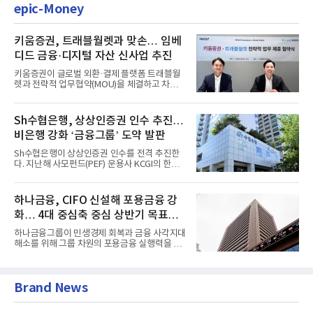
epic-Money
키움증권, 트래블월렛과 맞손… 임베
디드 금융·디지털 자산 신사업 추진
키움증권이 글로벌 외환·결제 플랫폼 트래블월
렛과 전략적 업무협약(MOU)을 체결하고 차세
대 디지털 금융 시장 선점에...
Sh수협은행, 상상인증권 인수 추진…
비은행 강화 ‘금융그룹’ 도약 발판
Sh수협은행이 상상인증권 인수를 전격 추진한
다. 지난해 사모펀드(PEF) 운용사 KCGI의 한양
증권 인수 이후 약 1년 만에...
하나금융, CIFO 신설해 포용금융 강
화… 4대 중심축 중심 상반기 목표
60% 달성
하나금융그룹이 민생경제 회복과 금융 사각지대
해소를 위해 그룹 차원의 포용금융 실행력을 대
폭 강화한다. 이승열 부...
Brand News