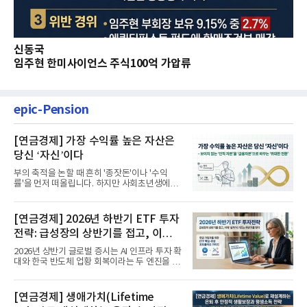
신동국
임주현 한미사이언스 주식100억 가압류
epic-Pension
[연금경제] 가장 수익률 높은 자산은
당신 ‘자신’이다
부의 축적을 논할 때 흔히 '종잣돈'이나 '수익
률'을 먼저 떠올립니다. 하지만 사회초년생에게
가장 거대한 자산은 계좌...
[연금경제] 2026년 하반기 ETF 투자
전략: 급성장의 상반기를 접고, 이제
'실적'이 가르는 하반기를 맞다
2026년 상반기 글로벌 증시는 AI 인프라 투자 확
대와 한국 반도체 업황 회복이라는 두 엔진을 달
고 기록적인 강세장을...
[연금경제] 생애가치(Lifetime