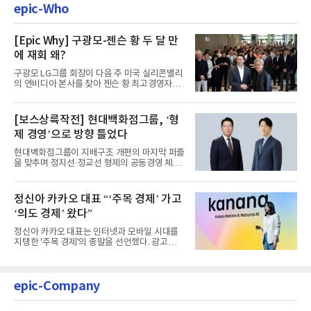
epic-Who
[Epic Why] 구광모-젠슨 황 두 달 만
에 재회 왜?
구광모 LG그룹 회장이 다음 주 미국 실리콘밸리
의 엔비디아 본사를 찾아 젠슨 황 최고경영자
(CEO)와 재회동한다. 지난...
[보스상륙작전] 현대백화점그룹, ‘형
제 경영’으로 방향 틀었다
현대백화점그룹이 지배구조 개편의 마지막 퍼즐
을 맞추며 정지선·정교선 형제의 공동경영 체제
를 사실상 굳혔다. 중간...
정신아 카카오 대표 “‘주목 경제’ 가고
‘의도 경제’ 왔다”
정신아 카카오 대표는 인터넷과 모바일 시대를
지탱한 '주목 경제'의 종말을 선언했다. 광고를
클릭하는 사용자의 눈길...
epic-Company