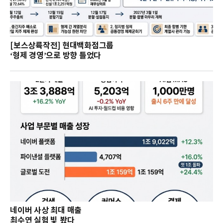
[보스상륙작전] 현대백화점그룹
‘형제 경영’으로 방향 틀었다
네이버 사상 최대 매출
최수연 실험 빛 봤다