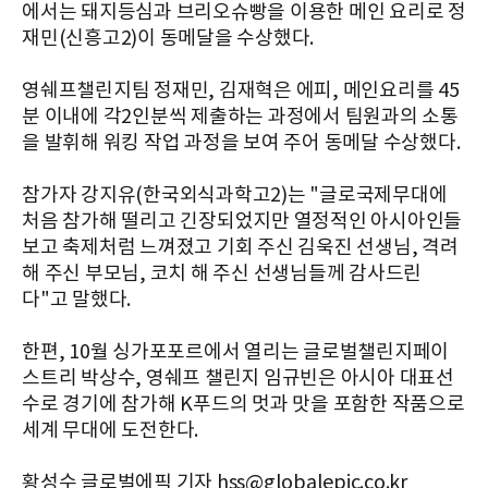
에서는 돼지등심과 브리오슈빵을 이용한 메인 요리로 정
재민(신흥고2)이 동메달을 수상했다.
영쉐프챌린지팀 정재민, 김재혁은 에피, 메인요리를 45
분 이내에 각2인분씩 제출하는 과정에서 팀원과의 소통
을 발휘해 워킹 작업 과정을 보여 주어 동메달 수상했다.
참가자 강지유(한국외식과학고2)는 "글로국제무대에
처음 참가해 떨리고 긴장되었지만 열정적인 아시아인들
보고 축제처럼 느껴졌고 기회 주신 김욱진 선생님, 격려
해 주신 부모님, 코치 해 주신 선생님들께 감사드린
다"고 말했다.
한편, 10월 싱가포포르에서 열리는 글로벌챌린지페이
스트리 박상수, 영쉐프 챌린지 임규빈은 아시아 대표선
수로 경기에 참가해 K푸드의 멋과 맛을 포함한 작품으로
세계 무대에 도전한다.
황성수 글로벌에픽 기자 hss@globalepic.co.kr