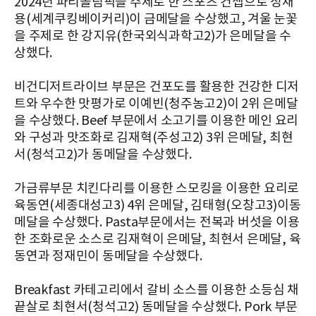
2024년 파리올림픽을 주제로 한 스포츠 컨셉으로 정재
용(세계쿠킹베이커리)이 금메달을 수상했고, 겨울 눈꽃
을 주제로 한 강지유(한국외식과학고2)가 은메달을 수
상했다.
비건디저트라이브 부문은 건포도를 활용한 건강한 디저
트와 우수한 맛평가로 이예빈(청주농고2)이 2위 은메달
을 수상했다. Beef 부문에서 소고기를 이용한 메인 요리
와 구성과 맛조화로 김재혁(주성고2) 3위 은메달, 최현
서(청석고2)가 동메달을 수상했다.
가금류부문 치킨다리를 이용한 스모킹을 이용한 요리로
육동연(세종대성고3) 4위 은메달, 김태형(오창고3)이동
메달을 수상했다. Pasta부문에서는 전복과 버섯을 이용
한 조화로운 소스로 김재혁이 은메달, 최현서 은메달, 육
동연과 정재민이 동메달을 수상했다.
Breakfast 카테고리에서 갈비 소스를 이용한 소등심 채
끝살로 최현서(청석고2) 동메달을 수상했다. Pork 부문