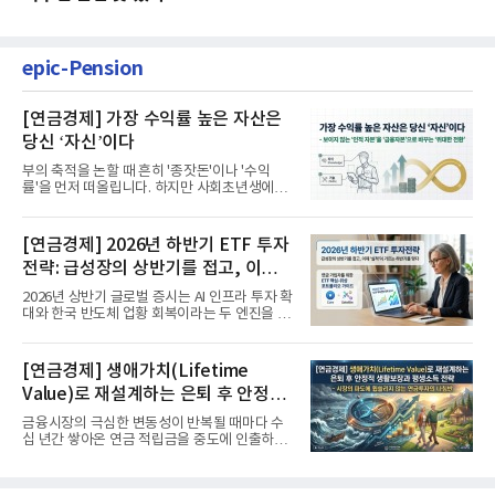
epic-Pension
[연금경제] 가장 수익률 높은 자산은
당신 ‘자신’이다
부의 축적을 논할 때 흔히 '종잣돈'이나 '수익
률'을 먼저 떠올립니다. 하지만 사회초년생에게
가장 거대한 자산은 계좌...
[연금경제] 2026년 하반기 ETF 투자
전략: 급성장의 상반기를 접고, 이제
'실적'이 가르는 하반기를 맞다
2026년 상반기 글로벌 증시는 AI 인프라 투자 확
대와 한국 반도체 업황 회복이라는 두 엔진을 달
고 기록적인 강세장을...
[연금경제] 생애가치(Lifetime
Value)로 재설계하는 은퇴 후 안정적
생활보장과 평생소득 전략
금융시장의 극심한 변동성이 반복될 때마다 수
십 년간 쌓아온 연금 적립금을 중도에 인출하거
나, 장기 포트폴리오를 단...