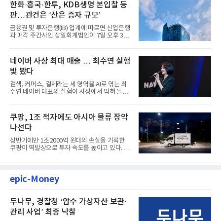
한화·흥국·한투, KDB생명 본입찰 등
판…관건은 ‘산은 증자 규모’
금융권 및 투자은행(IB) 업계에 따르면 산업은행
과 매각 주간사인 삼일회계법인이 7일 오후 3시
마감한 KDB생명보험 매...
네이버 사상 최대 매출 … 최수연 실험
빛 봤다
검색, 커머스, 결제라는 세 영역을 AI로 엮는 최
수연 네이버 대표의 실험이 시장에서 먹혀 들어
갔다. 이른바 '풀 퍼널...
쿠팡, 1조 적자에도 아시아 물류 장악
나선다
상반기에만 1조2000억 원대의 손실을 기록한
쿠팡이 역발상으로 투자 속도를 높이고 있다. 이
는 단기 수익보다 장기적...
epic-Money
두나무, 경찰청 ‘압수 가상자산 보관·
관리 사업’ 최종 낙찰