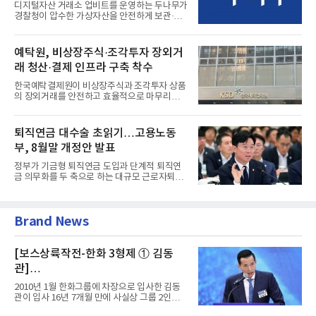
디지털자산 거래소 업비트를 운영하는 두나무가
경찰청이 압수한 가상자산을 안전하게 보관·관
리하는 전담 사업자로 ...
예탁원, 비상장주식·조각투자 장외거
래 청산·결제 인프라 구축 착수
한국예탁결제원이 비상장주식과 조각투자 상품
의 장외거래를 안전하고 효율적으로 마무리하기
위한 청산·결제 전용 인...
퇴직연금 대수술 초읽기…고용노동
부, 8월말 개정안 발표
정부가 기금형 퇴직연금 도입과 단계적 퇴직연
금 의무화를 두 축으로 하는 대규모 근로자퇴직
급여보장법(이하 근퇴법)...
Brand News
[보스상륙작전-한화 3형제 ① 김동
관]
입사 16년 만에 수석부회장 … 경영승
2010년 1월 한화그룹에 차장으로 입사한 김동
계 ‘초읽기’
관이 입사 16년 7개월 만에 사실상 그룹 2인자
자리에 올랐다. 8월 1일자...