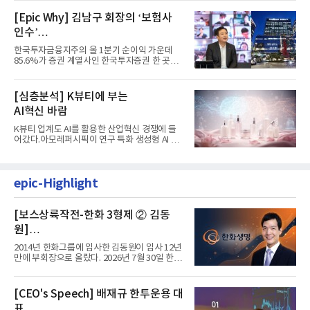
[Epic Why] 김남구 회장의 ‘보험사
인수’
발걸음이 신중해진 배경은?
한국투자금융지주의 올 1분기 순이익 가운데
85.6%가 증권 계열사인 한국투자증권 한 곳에
서 나왔다. 김남구 한국투자...
[심층분석] K뷰티에 부는
AI혁신 바람
K뷰티 업계도 AI를 활용한 산업혁신 경쟁에 들
어갔다.아모레퍼시픽이 연구 특화 생성형 AI 플
랫폼 LEMON을 활용해 연구...
epic-Highlight
[보스상륙작전-한화 3형제 ② 김동
원]
입사 12년 만에 금융계열 수장 등극
2014년 한화그룹에 입사한 김동원이 입사 12년
만에 부회장으로 올랐다. 2026년 7월 30일 한화
그룹이 발표하고 8월 1일...
[CEO's Speech] 배재규 한투운용 대
표