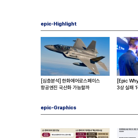
epic-Highlight
버
[심층분석] 한화에어로스페이스
[Epic W
 진짜 이유는
항공엔진 국산화 가능할까
3상 실패 
수 왜?
epic-Graphics