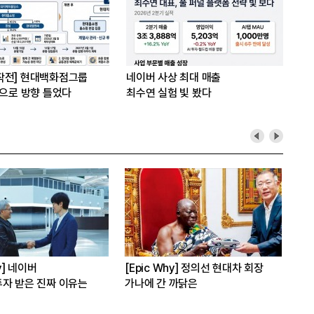
작전] 현대백화점그룹
네이버 사상 최대 매출
’으로 방향 틀었다
최수연 실험 빛 봤다
hy] 네이버
[Epic Why] 정의선 현대차 회장
[E
자 받은 진짜 이유는
가나에 간 까닭은
인수
발