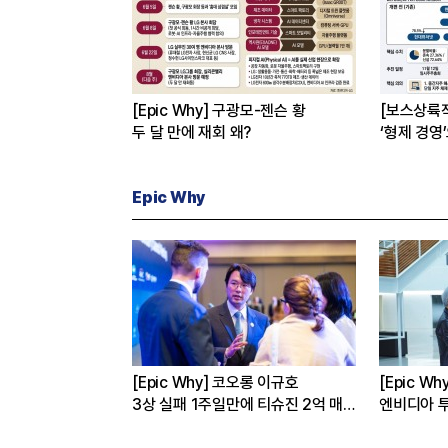
[Epic Why] 구광모-젠슨 황
[보스상륙
두 달 만에 재회 왜?
‘형제 경영
Epic Why
성·현대차는 왜
[Epic Why] 코오롱 이규호
[Epic W
까
3상 실패 1주일만에 티슈진 2억 매
엔비디아 투
수 왜?