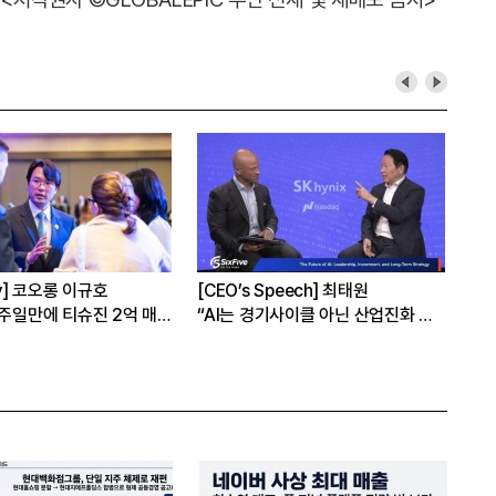
hy] 코오롱 이규호
[CEO’s Speech] 최태원
[심
1주일만에 티슈진 2억 매
“AI는 경기사이클 아닌 산업진화 그
본
자체”
16
은?