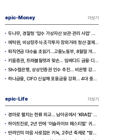
epic-Money
더보기
두나무, 경찰청 ‘압수 가상자산 보관·관리 사업’ 최종 낙찰
예탁원, 비상장주식·조각투자 장외거래 청산·결제 인프라 구축 착수
퇴직연금 대수술 초읽기…고용노동부, 8월말 개정안 발표
키움증권, 트래블월렛과 맞손… 임베디드 금융·디지털 자산 신사업 추진
Sh수협은행, 상상인증권 인수 추진… 비은행 강화 ‘금융그룹’ 도약 발판
하나금융, CIFO 신설해 포용금융 강화… 4대 중심축 중심 상반기 목표 60% 달성
epic-Life
더보기
경마로 펼치는 한류 외교… 남아공에서 ‘KRA컵’ 개최하는 한국마사회
하이트진로, 2년 만에 ‘이슬라이브 페스티벌’ 귀환…25,000명 규모 대확장
반려인의 마음 사로잡은 키녹, 2주년 축제로 "함께하는 즐거움"을 선물하다