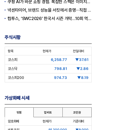
쿠팡 AI가 바꾼 쇼핑 경험. 복잡한 스펙은 이미지로, 수백 개 리뷰는 한눈에…
넥센타이어, 브랜드 성능을 서킷에서 증명···직접 체험하는 고객 참여형 마케팅 확대
컴투스, ‘SWC2026’ 한국서 시즌 개막…10회 역사를 이어갈 챔피언은 누가 될까
주식시황
항목
현재가
전일대비
코스피
6,258.77
▼37.61
코스닥
798.81
▼2.86
층분석] 포스코, 트리플 코어 투자
[Epic Why] 한화, KAI 지분 왜 사들
코스피200
974.73
▼8.19
격화
일까
조7천억원 투자 재원 마련 전략
가상화폐 시세
빗썸
업비트
코인원
암호화폐
현재가
기준대비
비트코인
91,200,000
▼9,000