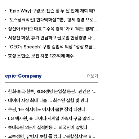
[Epic Why] 구광모-젠슨 황 두 달 만에 재회 왜?
[보스상륙작전] 현대백화점그룹, ‘형제 경영’으로 방향 틀었다
정신아 카카오 대표 “‘주목 경제’ 가고 ‘의도 경제’ 왔다”
서정진 회장, 휴가 반납하고 글로벌 현장경영 나선다
[CEO's Speech] 쿠팡 김범석 의장 "성장 흐름은 변하지 않았다"
효성 조현준, 모친 지분 123억에 매수
epic-Company
더보기
한화·흥국·한투, KDB생명 본입찰 등판…관건은 ‘산은 증자 규모’
네이버 사상 최대 매출 … 최수연 실험 빛 봤다
쿠팡, 1조 적자에도 아시아 물류 장악 나선다
LG 엑사원, 표 데이터·시계열 예측서 구글·알리바바 제쳤다
롯데쇼핑 2분기 실적반등 … 외국인이 살렸다
교보생명, 유병자 보험 틀 깼다…‘복합심사’로 6개월 독점권 획득