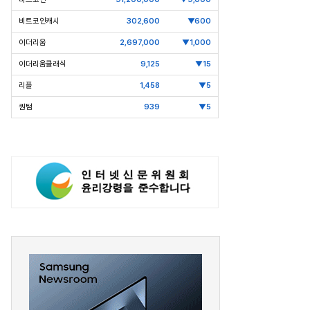
비트코인캐시
302,600
▼600
이더리움
2,697,000
▼1,000
이더리움클래식
9,125
▼15
리플
1,458
▼5
퀀텀
939
▼5
pic Why] 김남구 회장의 ‘보험사
[Epic Why] 러트닉 장관
’
삼성·SK에 생산시설 건설 촉구. 노림
걸음이 신중해진 배경은?
수는?