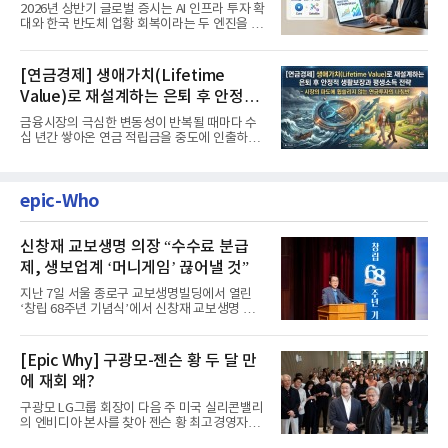
'실적'이 가르는 하반기를 맞다
2026년 상반기 글로벌 증시는 AI 인프라 투자 확
대와 한국 반도체 업황 회복이라는 두 엔진을 달
고 기록적인 강세장을...
[연금경제] 생애가치(Lifetime
Value)로 재설계하는 은퇴 후 안정적
생활보장과 평생소득 전략
금융시장의 극심한 변동성이 반복될 때마다 수
십 년간 쌓아온 연금 적립금을 중도에 인출하거
나, 장기 포트폴리오를 단...
epic-Who
신창재 교보생명 의장 “수수료 분급
제, 생보업계 ‘머니게임’ 끊어낼 것”
지난 7일 서울 종로구 교보생명빌딩에서 열린
‘창립 68주년 기념식’에서 신창재 교보생명 대
표이사 겸 이사회 의장이...
[Epic Why] 구광모-젠슨 황 두 달 만
에 재회 왜?
구광모 LG그룹 회장이 다음 주 미국 실리콘밸리
의 엔비디아 본사를 찾아 젠슨 황 최고경영자
(CEO)와 재회동한다. 지난...