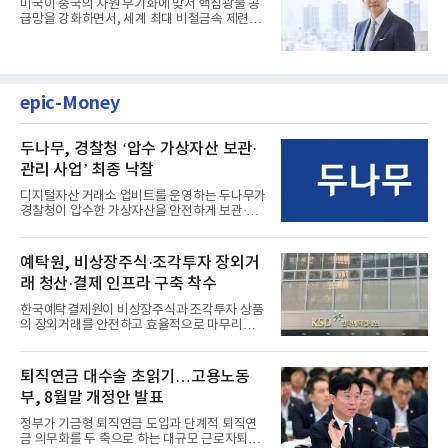
미국이 중국의 자원 무기화에 맞서 핵심광물 공
급망을 강화하면서, 세계 최대 비철금속 제련기
업 고려아연이 전략적 파...
epic-Money
두나무, 경찰청 ‘압수 가상자산 보관·
관리 사업’ 최종 낙찰
디지털자산 거래소 업비트를 운영하는 두나무가
경찰청이 압수한 가상자산을 안전하게 보관·관
리하는 전담 사업자로 ...
예탁원, 비상장주식·조각투자 장외거
래 청산·결제 인프라 구축 착수
한국예탁결제원이 비상장주식과 조각투자 상품
의 장외거래를 안전하고 효율적으로 마무리하기
위한 청산·결제 전용 인...
퇴직연금 대수술 초읽기…고용노동
부, 8월말 개정안 발표
정부가 기금형 퇴직연금 도입과 단계적 퇴직연
금 의무화를 두 축으로 하는 대규모 근로자퇴직