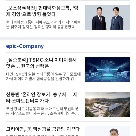
[보스상륙작전] 현대백화점그룹, ‘형
제 경영’으로 방향 틀었다
현대백화점그룹이 지배구조 개편의 마지막 퍼즐
을 맞추며 정지선·정교선 형제의 공동경영 체제
를 사실상 굳혔다. 중간...
epic-Company
[심층분석] TSMC-소니 이미지센서
맞손… 한국의 선택은
대만 TSMC와 일본 소니그룹이 일본 구마모토에
차세대 이미지센서 합작공장을 건설하기 위해
총 1조엔(약 8조 9000억원...
신동빈 ‘온라인 장보기’ 승부처 … 제
타 스마트센터를 가다
부산 강서구 미음동 제타 스마트센터 부산의 냉
동 저장고로 들어서는 순간, 초속 4미터의 속도
로 벌집 모양 격자형 레...
고려아연, 美 핵심광물 공급망 이끈다