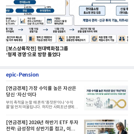
[보스상륙작전] 현대백화점그룹
‘형제 경영’으로 방향 틀었다
epic-Pension
[연금경제] 가장 수익률 높은 자산은
당신 ‘자신’이다
부의 축적을 논할 때 흔히 '종잣돈'이나 '수익
률'을 먼저 떠올립니다. 하지만 사회초년생에게
가장 거대한 자산은 계좌...
[연금경제] 2026년 하반기 ETF 투자
전략: 급성장의 상반기를 접고, 이제