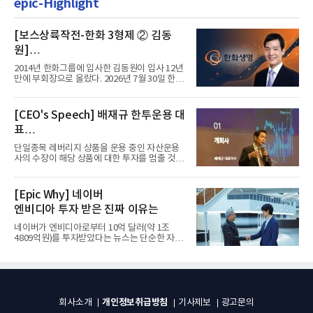
epic-Highlight
[보스상륙작전-한화 3형제 ② 김동
원]
입사 12년 만에 금융계열 수장 등극
2014년 한화그룹에 입사한 김동원이 입사 12년
만에 부회장으로 올랐다. 2026년 7월 30일 한화
그룹이 발표하고 8월 1일...
[CEO's Speech] 배재규 한투운용 대
표
“개별종목 레버리지 투자 지금이라도
단일종목 레버리지 상품을 운용 중인 자산운용
멈춰라”
사의 수장이 해당 상품에 대한 투자를 멈출 것을
당부하는 이례적인 소신...
[Epic Why] 네이버
엔비디아 투자 받은 진짜 이유는
네이버가 엔비디아로부터 10억 달러(약 1조
4809억원)를 투자받았다는 뉴스는 단순한 자금
유치 소식이 아니다. 검색과...
개인정보취급방침
회사소개
기사제보
광고문의