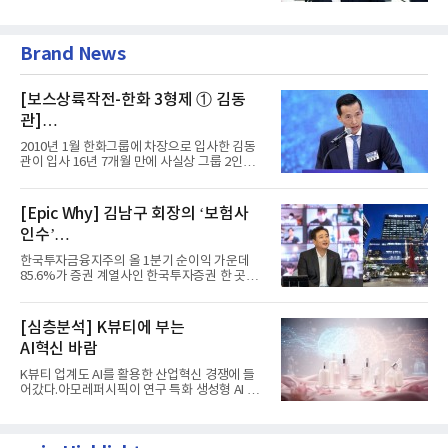
급여보장법(이하 근퇴법)...
Brand News
[보스상륙작전-한화 3형제 ① 김동
관]
입사 16년 만에 수석부회장 … 경영승
2010년 1월 한화그룹에 차장으로 입사한 김동
계 ‘초읽기’
관이 입사 16년 7개월 만에 사실상 그룹 2인자
자리에 올랐다. 8월 1일자...
[Epic Why] 김남구 회장의 ‘보험사
인수’
발걸음이 신중해진 배경은?
한국투자금융지주의 올 1분기 순이익 가운데
85.6%가 증권 계열사인 한국투자증권 한 곳에
서 나왔다. 김남구 한국투자...
[심층분석] K뷰티에 부는
AI혁신 바람
K뷰티 업계도 AI를 활용한 산업혁신 경쟁에 들
어갔다.아모레퍼시픽이 연구 특화 생성형 AI 플
랫폼 LEMON을 활용해 연구...