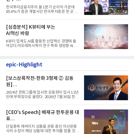
발걸음이 신중해진 배경은?
한국투자금융지주의 올 1분기 순이익 가운데
85.6%가 증권 계열사인 한국투자증권 한 곳에
서 나왔다. 김남구 한국투자...
[심층분석] K뷰티에 부는
AI혁신 바람
K뷰티 업계도 AI를 활용한 산업혁신 경쟁에 들
어갔다.아모레퍼시픽이 연구 특화 생성형 AI 플
랫폼 LEMON을 활용해 연구...
epic-Highlight
[보스상륙작전-한화 3형제 ② 김동
원]
입사 12년 만에 금융계열 수장 등극
2014년 한화그룹에 입사한 김동원이 입사 12년
만에 부회장으로 올랐다. 2026년 7월 30일 한화
그룹이 발표하고 8월 1일...
[CEO's Speech] 배재규 한투운용 대
표
“개별종목 레버리지 투자 지금이라도
단일종목 레버리지 상품을 운용 중인 자산운용
멈춰라”
사의 수장이 해당 상품에 대한 투자를 멈출 것을