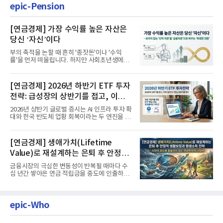
epic-Pension
[연금경제] 가장 수익률 높은 자산은
당신 ‘자신’이다
부의 축적을 논할 때 흔히 '종잣돈'이나 '수익
률'을 먼저 떠올립니다. 하지만 사회초년생에게
가장 거대한 자산은 계좌...
[연금경제] 2026년 하반기 ETF 투자
전략: 급성장의 상반기를 접고, 이제
'실적'이 가르는 하반기를 맞다
2026년 상반기 글로벌 증시는 AI 인프라 투자 확
대와 한국 반도체 업황 회복이라는 두 엔진을 달
고 기록적인 강세장을...
[연금경제] 생애가치(Lifetime
Value)로 재설계하는 은퇴 후 안정적
생활보장과 평생소득 전략
금융시장의 극심한 변동성이 반복될 때마다 수
십 년간 쌓아온 연금 적립금을 중도에 인출하거
나, 장기 포트폴리오를 단...
epic-Who