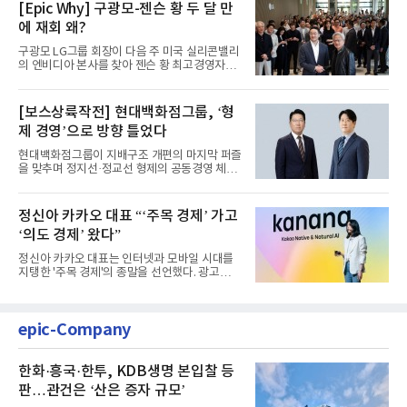
[Epic Why] 구광모-젠슨 황 두 달 만
에 재회 왜?
구광모 LG그룹 회장이 다음 주 미국 실리콘밸리
의 엔비디아 본사를 찾아 젠슨 황 최고경영자
(CEO)와 재회동한다. 지난...
[보스상륙작전] 현대백화점그룹, ‘형
제 경영’으로 방향 틀었다
현대백화점그룹이 지배구조 개편의 마지막 퍼즐
을 맞추며 정지선·정교선 형제의 공동경영 체제
를 사실상 굳혔다. 중간...
정신아 카카오 대표 “‘주목 경제’ 가고
‘의도 경제’ 왔다”
정신아 카카오 대표는 인터넷과 모바일 시대를
지탱한 '주목 경제'의 종말을 선언했다. 광고를
클릭하는 사용자의 눈길...
epic-Company
한화·흥국·한투, KDB생명 본입찰 등
판…관건은 ‘산은 증자 규모’