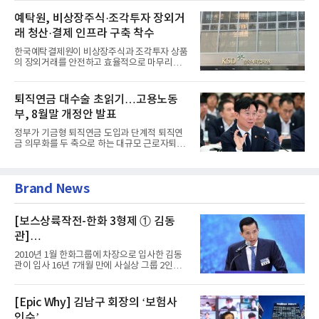
예탁원, 비상장주식·조각투자 장외거
래 청산·결제 인프라 구축 착수
한국예탁결제원이 비상장주식과 조각투자 상품
의 장외거래를 안전하고 효율적으로 마무리하기
위한 청산·결제 전용 인...
퇴직연금 대수술 초읽기…고용노동
부, 8월말 개정안 발표
정부가 기금형 퇴직연금 도입과 단계적 퇴직연
금 의무화를 두 축으로 하는 대규모 근로자퇴직
급여보장법(이하 근퇴법)...
Brand News
[보스상륙작전-한화 3형제 ① 김동
관]
입사 16년 만에 수석부회장 … 경영승
2010년 1월 한화그룹에 차장으로 입사한 김동
계 ‘초읽기’
관이 입사 16년 7개월 만에 사실상 그룹 2인자
자리에 올랐다. 8월 1일자...
[Epic Why] 김남구 회장의 ‘보험사
인수’