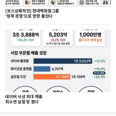
[보스상륙작전] 현대백화점그룹
‘형제 경영’으로 방향 틀었다
네이버 사상 최대 매출
최수연 실험 빛 봤다