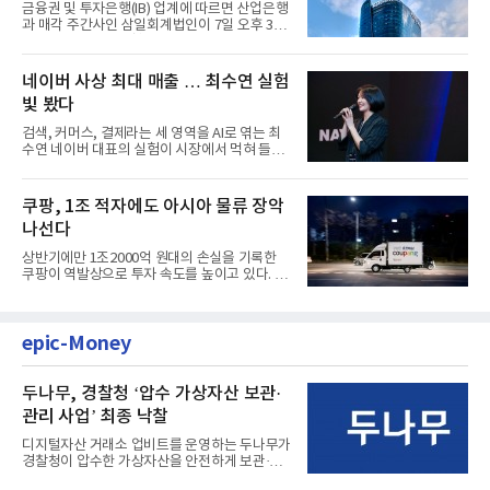
금융권 및 투자은행(IB) 업계에 따르면 산업은행
과 매각 주간사인 삼일회계법인이 7일 오후 3시
마감한 KDB생명보험 매...
네이버 사상 최대 매출 … 최수연 실험
빛 봤다
검색, 커머스, 결제라는 세 영역을 AI로 엮는 최
수연 네이버 대표의 실험이 시장에서 먹혀 들어
갔다. 이른바 '풀 퍼널...
쿠팡, 1조 적자에도 아시아 물류 장악
나선다
상반기에만 1조2000억 원대의 손실을 기록한
쿠팡이 역발상으로 투자 속도를 높이고 있다. 이
는 단기 수익보다 장기적...
epic-Money
두나무, 경찰청 ‘압수 가상자산 보관·
관리 사업’ 최종 낙찰
디지털자산 거래소 업비트를 운영하는 두나무가
경찰청이 압수한 가상자산을 안전하게 보관·관
리하는 전담 사업자로 ...