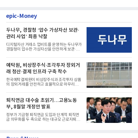
는 단기 수익보다 장기적...
epic-Money
두나무, 경찰청 ‘압수 가상자산 보관·
관리 사업’ 최종 낙찰
디지털자산 거래소 업비트를 운영하는 두나무가
경찰청이 압수한 가상자산을 안전하게 보관·관
리하는 전담 사업자로 ...
예탁원, 비상장주식·조각투자 장외거
래 청산·결제 인프라 구축 착수
한국예탁결제원이 비상장주식과 조각투자 상품
의 장외거래를 안전하고 효율적으로 마무리하기
위한 청산·결제 전용 인...
퇴직연금 대수술 초읽기…고용노동
부, 8월말 개정안 발표
정부가 기금형 퇴직연금 도입과 단계적 퇴직연
금 의무화를 두 축으로 하는 대규모 근로자퇴직
급여보장법(이하 근퇴법)...