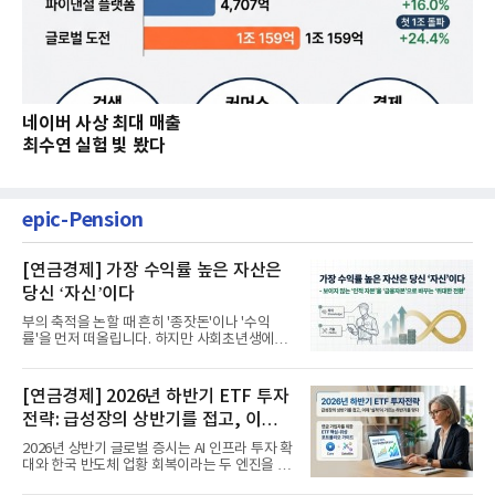
네이버 사상 최대 매출
최수연 실험 빛 봤다
epic-Pension
[연금경제] 가장 수익률 높은 자산은
당신 ‘자신’이다
부의 축적을 논할 때 흔히 '종잣돈'이나 '수익
률'을 먼저 떠올립니다. 하지만 사회초년생에게
가장 거대한 자산은 계좌...
[연금경제] 2026년 하반기 ETF 투자
전략: 급성장의 상반기를 접고, 이제
'실적'이 가르는 하반기를 맞다
2026년 상반기 글로벌 증시는 AI 인프라 투자 확
대와 한국 반도체 업황 회복이라는 두 엔진을 달
고 기록적인 강세장을...