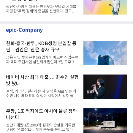
정신아 카카오 대표는 인터넷과 모바일 시대를
지탱한 '주목 경제'의 종말을 선언했다. 광고를
클릭하는 사용자의 눈길...
epic-Company
한화·흥국·한투, KDB생명 본입찰 등
판…관건은 ‘산은 증자 규모’
금융권 및 투자은행(IB) 업계에 따르면 산업은행
과 매각 주간사인 삼일회계법인이 7일 오후 3시
마감한 KDB생명보험 매...
네이버 사상 최대 매출 … 최수연 실험
빛 봤다
검색, 커머스, 결제라는 세 영역을 AI로 엮는 최
수연 네이버 대표의 실험이 시장에서 먹혀 들어
갔다. 이른바 '풀 퍼널...
쿠팡, 1조 적자에도 아시아 물류 장악
나선다
상반기에만 1조2000억 원대의 손실을 기록한
쿠팡이 역발상으로 투자 속도를 높이고 있다. 이