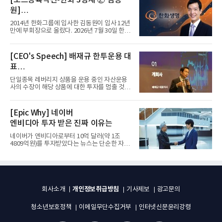
[보스상륙작전-한화 3형제 ② 김동
원]
입사 12년 만에 금융계열 수장 등극
2014년 한화그룹에 입사한 김동원이 입사 12년
만에 부회장으로 올랐다. 2026년 7월 30일 한화
그룹이 발표하고 8월 1일...
[CEO's Speech] 배재규 한투운용 대
표
“개별종목 레버리지 투자 지금이라도
단일종목 레버리지 상품을 운용 중인 자산운용
멈춰라”
사의 수장이 해당 상품에 대한 투자를 멈출 것을
당부하는 이례적인 소신...
[Epic Why] 네이버
엔비디아 투자 받은 진짜 이유는
네이버가 엔비디아로부터 10억 달러(약 1조
4809억원)를 투자받았다는 뉴스는 단순한 자금
유치 소식이 아니다. 검색과...
개인정보취급방침
회사소개
기사제보
광고문의
청소년보호정책
이메일무단수집거부
인터넷신문윤리강령