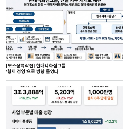
[보스상륙작전] 현대백화점그룹
‘형제 경영’으로 방향 틀었다