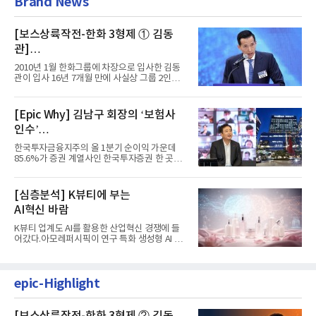
Brand News
[보스상륙작전-한화 3형제 ① 김동
관]
입사 16년 만에 수석부회장 … 경영승
2010년 1월 한화그룹에 차장으로 입사한 김동
계 ‘초읽기’
관이 입사 16년 7개월 만에 사실상 그룹 2인자
자리에 올랐다. 8월 1일자...
[Epic Why] 김남구 회장의 ‘보험사
인수’
발걸음이 신중해진 배경은?
한국투자금융지주의 올 1분기 순이익 가운데
85.6%가 증권 계열사인 한국투자증권 한 곳에
서 나왔다. 김남구 한국투자...
[심층분석] K뷰티에 부는
AI혁신 바람
K뷰티 업계도 AI를 활용한 산업혁신 경쟁에 들
어갔다.아모레퍼시픽이 연구 특화 생성형 AI 플
랫폼 LEMON을 활용해 연구...
epic-Highlight