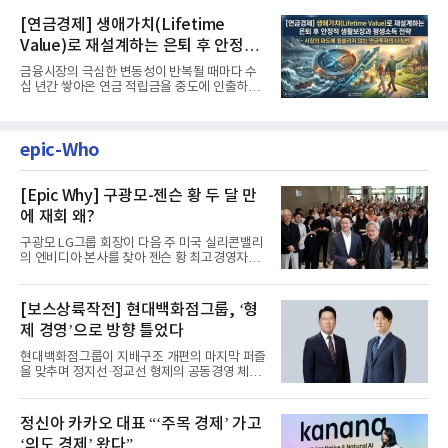
[연금경제] 생애가치(Lifetime
Value)로 재설계하는 은퇴 후 안정적
생활보장과 평생소득 전략
금융시장의 극심한 변동성이 반복될 때마다 수
십 년간 쌓아온 연금 적립금을 중도에 인출하거
나, 장기 포트폴리오를 단...
epic-Who
[Epic Why] 구광모-젠슨 황 두 달 만
에 재회 왜?
구광모 LG그룹 회장이 다음 주 미국 실리콘밸리
의 엔비디아 본사를 찾아 젠슨 황 최고경영자
(CEO)와 재회동한다. 지난...
[보스상륙작전] 현대백화점그룹, ‘형
제 경영’으로 방향 틀었다
현대백화점그룹이 지배구조 개편의 마지막 퍼즐
을 맞추며 정지선·정교선 형제의 공동경영 체제
를 사실상 굳혔다. 중간...
정신아 카카오 대표 “‘주목 경제’ 가고
‘의도 경제’ 왔다”