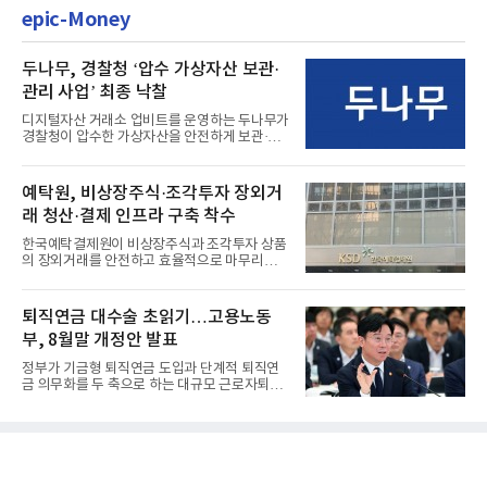
epic-Money
두나무, 경찰청 ‘압수 가상자산 보관·
관리 사업’ 최종 낙찰
디지털자산 거래소 업비트를 운영하는 두나무가
경찰청이 압수한 가상자산을 안전하게 보관·관
리하는 전담 사업자로 ...
예탁원, 비상장주식·조각투자 장외거
래 청산·결제 인프라 구축 착수
한국예탁결제원이 비상장주식과 조각투자 상품
의 장외거래를 안전하고 효율적으로 마무리하기
위한 청산·결제 전용 인...
퇴직연금 대수술 초읽기…고용노동
부, 8월말 개정안 발표
정부가 기금형 퇴직연금 도입과 단계적 퇴직연
금 의무화를 두 축으로 하는 대규모 근로자퇴직
급여보장법(이하 근퇴법)...