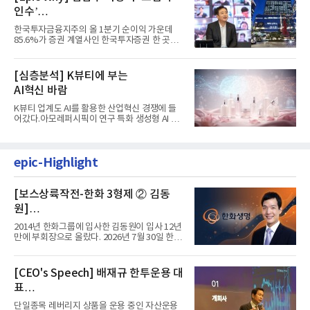
인수’
발걸음이 신중해진 배경은?
한국투자금융지주의 올 1분기 순이익 가운데
85.6%가 증권 계열사인 한국투자증권 한 곳에
서 나왔다. 김남구 한국투자...
[심층분석] K뷰티에 부는
AI혁신 바람
K뷰티 업계도 AI를 활용한 산업혁신 경쟁에 들
어갔다.아모레퍼시픽이 연구 특화 생성형 AI 플
랫폼 LEMON을 활용해 연구...
epic-Highlight
[보스상륙작전-한화 3형제 ② 김동
원]
입사 12년 만에 금융계열 수장 등극
2014년 한화그룹에 입사한 김동원이 입사 12년
만에 부회장으로 올랐다. 2026년 7월 30일 한화
그룹이 발표하고 8월 1일...
[CEO's Speech] 배재규 한투운용 대
표
“개별종목 레버리지 투자 지금이라도
단일종목 레버리지 상품을 운용 중인 자산운용