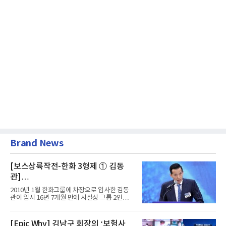
Brand News
[보스상륙작전-한화 3형제 ① 김동
관]
입사 16년 만에 수석부회장 … 경영승
2010년 1월 한화그룹에 차장으로 입사한 김동
계 ‘초읽기’
관이 입사 16년 7개월 만에 사실상 그룹 2인자
자리에 올랐다. 8월 1일자...
[Epic Why] 김남구 회장의 ‘보험사