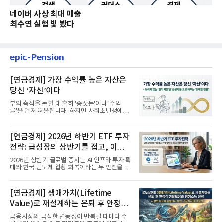
네이버 사상 최대 매출
최수연 실험 빛 봤다
epic-Pension
[연금경제] 가장 수익률 높은 자산은
당신 ‘자신’이다
부의 축적을 논할 때 흔히 '종잣돈'이나 '수익
률'을 먼저 떠올립니다. 하지만 사회초년생에게
가장 거대한 자산은 계좌...
[연금경제] 2026년 하반기 ETF 투자
전략: 급성장의 상반기를 접고, 이제
'실적'이 가르는 하반기를 맞다
2026년 상반기 글로벌 증시는 AI 인프라 투자 확
대와 한국 반도체 업황 회복이라는 두 엔진을 달
고 기록적인 강세장을...
[연금경제] 생애가치(Lifetime
Value)로 재설계하는 은퇴 후 안정적
생활보장과 평생소득 전략
금융시장의 극심한 변동성이 반복될 때마다 수