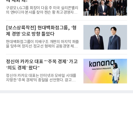
에 재회 왜?
구광모 LG그룹 회장이 다음 주 미국 실리콘밸리
의 엔비디아 본사를 찾아 젠슨 황 최고경영자
(CEO)와 재회동한다. 지난...
[보스상륙작전] 현대백화점그룹, ‘형
제 경영’으로 방향 틀었다
현대백화점그룹이 지배구조 개편의 마지막 퍼즐
을 맞추며 정지선·정교선 형제의 공동경영 체제
를 사실상 굳혔다. 중간...
정신아 카카오 대표 “‘주목 경제’ 가고
‘의도 경제’ 왔다”
정신아 카카오 대표는 인터넷과 모바일 시대를
지탱한 '주목 경제'의 종말을 선언했다. 광고를
클릭하는 사용자의 눈길...