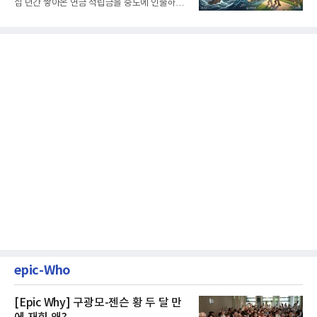
십 년간 쌓아온 연금 적립금을 중도에 인출하거
나, 장기 포트폴리오를 단...
epic-Who
[Epic Why] 구광모-젠슨 황 두 달 만