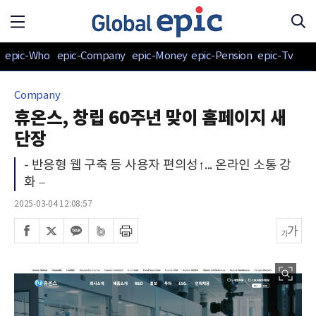
epic-Who
epic-Company
epic-Money
epic-Pension
epic-Tv
Company
휴온스, 창립 60주년 맞이 홈페이지 새
단장
- 반응형 웹 구축 등 사용자 편의성↑... 온라인 소통 강
화 –
2025-03-04 12:08:57