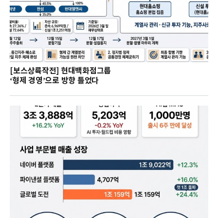
[보스상륙작전] 현대백화점그룹
‘형제 경영’으로 방향 틀었다