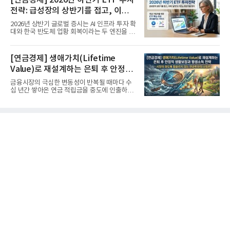
전략: 급성장의 상반기를 접고, 이제
'실적'이 가르는 하반기를 맞다
2026년 상반기 글로벌 증시는 AI 인프라 투자 확
대와 한국 반도체 업황 회복이라는 두 엔진을 달
고 기록적인 강세장을...
[연금경제] 생애가치(Lifetime
Value)로 재설계하는 은퇴 후 안정적
생활보장과 평생소득 전략
금융시장의 극심한 변동성이 반복될 때마다 수
십 년간 쌓아온 연금 적립금을 중도에 인출하거
나, 장기 포트폴리오를 단...