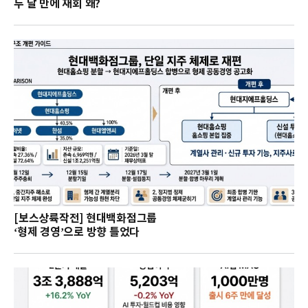
두 달 만에 재회 왜?
[보스상륙작전] 현대백화점그룹
‘형제 경영’으로 방향 틀었다