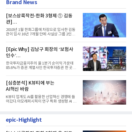
Brand News
[보스상륙작전-한화 3형제 ① 김동
관]
입사 16년 만에 수석부회장 … 경영승
2010년 1월 한화그룹에 차장으로 입사한 김동
계 ‘초읽기’
관이 입사 16년 7개월 만에 사실상 그룹 2인자
자리에 올랐다. 8월 1일자...
[Epic Why] 김남구 회장의 ‘보험사
인수’
발걸음이 신중해진 배경은?
한국투자금융지주의 올 1분기 순이익 가운데
85.6%가 증권 계열사인 한국투자증권 한 곳에
서 나왔다. 김남구 한국투자...
[심층분석] K뷰티에 부는
AI혁신 바람
K뷰티 업계도 AI를 활용한 산업혁신 경쟁에 들
어갔다.아모레퍼시픽이 연구 특화 생성형 AI 플
랫폼 LEMON을 활용해 연구...
epic-Highlight