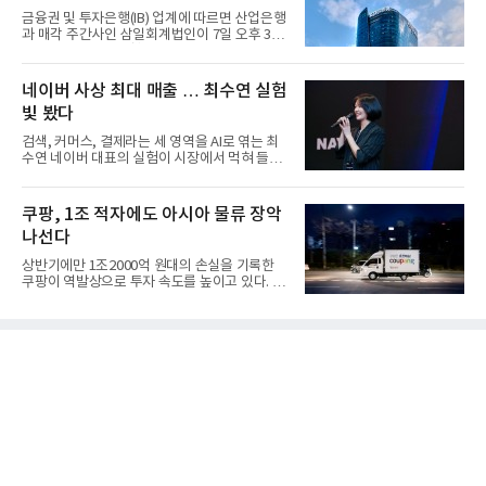
금융권 및 투자은행(IB) 업계에 따르면 산업은행
과 매각 주간사인 삼일회계법인이 7일 오후 3시
마감한 KDB생명보험 매...
네이버 사상 최대 매출 … 최수연 실험
빛 봤다
검색, 커머스, 결제라는 세 영역을 AI로 엮는 최
수연 네이버 대표의 실험이 시장에서 먹혀 들어
갔다. 이른바 '풀 퍼널...
쿠팡, 1조 적자에도 아시아 물류 장악
나선다
상반기에만 1조2000억 원대의 손실을 기록한
쿠팡이 역발상으로 투자 속도를 높이고 있다. 이
는 단기 수익보다 장기적...