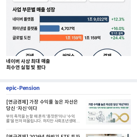
네이버 사상 최대 매출
최수연 실험 빛 봤다
epic-Pension
[연금경제] 가장 수익률 높은 자산은
당신 ‘자신’이다
부의 축적을 논할 때 흔히 '종잣돈'이나 '수익
률'을 먼저 떠올립니다. 하지만 사회초년생에게
가장 거대한 자산은 계좌...
[연금경제] 2026년 하반기 ETF 투자