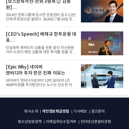
[보스상륙작전-한화 3형제 ② 김동
원]
입사 12년 만에 금융계열 수장 등극
2014년 한화그룹에 입사한 김동원이 입사 12년
만에 부회장으로 올랐다. 2026년 7월 30일 한화
그룹이 발표하고 8월 1일...
[CEO's Speech] 배재규 한투운용 대
표
“개별종목 레버리지 투자 지금이라도
단일종목 레버리지 상품을 운용 중인 자산운용
멈춰라”
사의 수장이 해당 상품에 대한 투자를 멈출 것을
당부하는 이례적인 소신...
[Epic Why] 네이버
엔비디아 투자 받은 진짜 이유는
네이버가 엔비디아로부터 10억 달러(약 1조
4809억원)를 투자받았다는 뉴스는 단순한 자금
유치 소식이 아니다. 검색과...
개인정보취급방침
회사소개
기사제보
광고문의
청소년보호정책
이메일무단수집거부
인터넷신문윤리강령