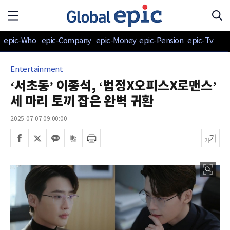
epic-Who
epic-Company
epic-Money
epic-Pension
epic-Tv
Entertainment
‘서초동’ 이종석, ‘법정X오피스X로맨스’
세 마리 토끼 잡은 완벽 귀환
2025-07-07 09:00:00