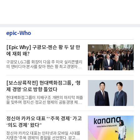
epic-Who
[Epic Why] 구광모-젠슨 황 두 달 만
에 재회 왜?
구광모 LG그룹 회장이 다음 주 미국 실리콘밸리
의 엔비디아 본사를 찾아 젠슨 황 최고경영자
(CEO)와 재회동한다. 지난...
[보스상륙작전] 현대백화점그룹, ‘형
제 경영’으로 방향 틀었다
현대백화점그룹이 지배구조 개편의 마지막 퍼즐
을 맞추며 정지선·정교선 형제의 공동경영 체제
를 사실상 굳혔다. 중간...
정신아 카카오 대표 “‘주목 경제’ 가고
‘의도 경제’ 왔다”
정신아 카카오 대표는 인터넷과 모바일 시대를
지탱한 '주목 경제'의 종말을 선언했다. 광고를