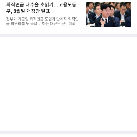
퇴직연금 대수술 초읽기…고용노동
부, 8월말 개정안 발표
정부가 기금형 퇴직연금 도입과 단계적 퇴직연
금 의무화를 두 축으로 하는 대규모 근로자퇴직
급여보장법(이하 근퇴법)...