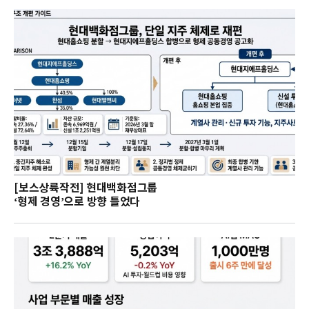
[보스상륙작전] 현대백화점그룹
‘형제 경영’으로 방향 틀었다