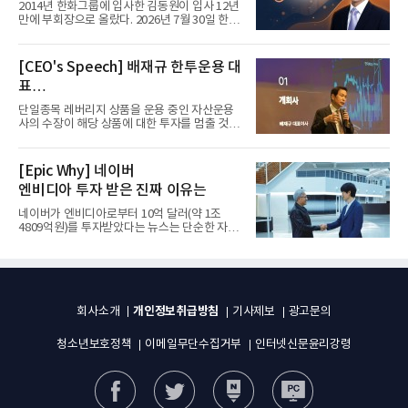
입사 12년 만에 금융계열 수장 등극
2014년 한화그룹에 입사한 김동원이 입사 12년
만에 부회장으로 올랐다. 2026년 7월 30일 한화
그룹이 발표하고 8월 1일...
[CEO's Speech] 배재규 한투운용 대
표
“개별종목 레버리지 투자 지금이라도
단일종목 레버리지 상품을 운용 중인 자산운용
멈춰라”
사의 수장이 해당 상품에 대한 투자를 멈출 것을
당부하는 이례적인 소신...
[Epic Why] 네이버
엔비디아 투자 받은 진짜 이유는
네이버가 엔비디아로부터 10억 달러(약 1조
4809억원)를 투자받았다는 뉴스는 단순한 자금
유치 소식이 아니다. 검색과...
개인정보취급방침
회사소개
기사제보
광고문의
청소년보호정책
이메일무단수집거부
인터넷신문윤리강령