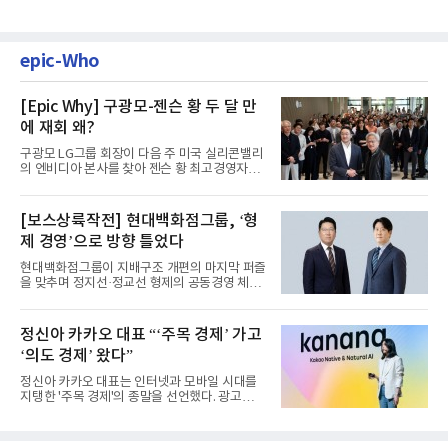
epic-Who
[Epic Why] 구광모-젠슨 황 두 달 만
에 재회 왜?
구광모 LG그룹 회장이 다음 주 미국 실리콘밸리
의 엔비디아 본사를 찾아 젠슨 황 최고경영자
(CEO)와 재회동한다. 지난...
[보스상륙작전] 현대백화점그룹, ‘형
제 경영’으로 방향 틀었다
현대백화점그룹이 지배구조 개편의 마지막 퍼즐
을 맞추며 정지선·정교선 형제의 공동경영 체제
를 사실상 굳혔다. 중간...
정신아 카카오 대표 “‘주목 경제’ 가고
‘의도 경제’ 왔다”
정신아 카카오 대표는 인터넷과 모바일 시대를
지탱한 '주목 경제'의 종말을 선언했다. 광고를
클릭하는 사용자의 눈길...