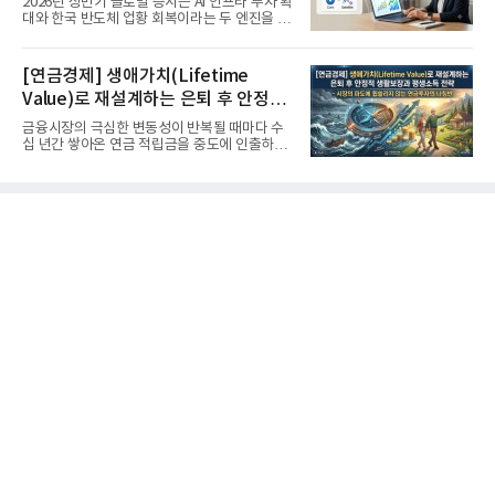
2026년 상반기 글로벌 증시는 AI 인프라 투자 확
대와 한국 반도체 업황 회복이라는 두 엔진을 달
고 기록적인 강세장을...
[연금경제] 생애가치(Lifetime
Value)로 재설계하는 은퇴 후 안정적
생활보장과 평생소득 전략
금융시장의 극심한 변동성이 반복될 때마다 수
십 년간 쌓아온 연금 적립금을 중도에 인출하거
나, 장기 포트폴리오를 단...