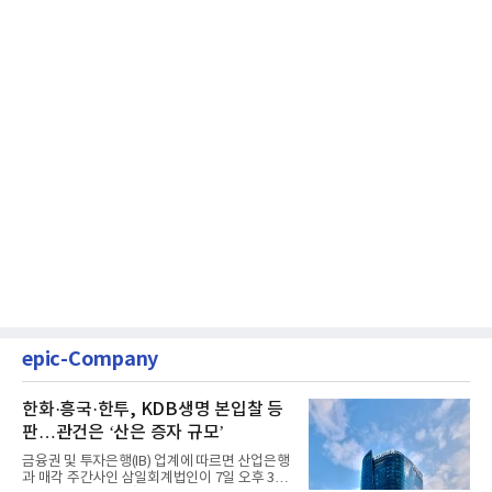
epic-Company
한화·흥국·한투, KDB생명 본입찰 등
판…관건은 ‘산은 증자 규모’
금융권 및 투자은행(IB) 업계에 따르면 산업은행
과 매각 주간사인 삼일회계법인이 7일 오후 3시