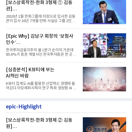
[보스상륙작전-한화 3형제 ① 김동
관]
입사 16년 만에 수석부회장 … 경영승
2010년 1월 한화그룹에 차장으로 입사한 김동
계 ‘초읽기’
관이 입사 16년 7개월 만에 사실상 그룹 2인자
자리에 올랐다. 8월 1일자...
[Epic Why] 김남구 회장의 ‘보험사
인수’
발걸음이 신중해진 배경은?
한국투자금융지주의 올 1분기 순이익 가운데
85.6%가 증권 계열사인 한국투자증권 한 곳에
서 나왔다. 김남구 한국투자...
[심층분석] K뷰티에 부는
AI혁신 바람
K뷰티 업계도 AI를 활용한 산업혁신 경쟁에 들
어갔다.아모레퍼시픽이 연구 특화 생성형 AI 플
랫폼 LEMON을 활용해 연구...
epic-Highlight
[보스상륙작전-한화 3형제 ② 김동
원]