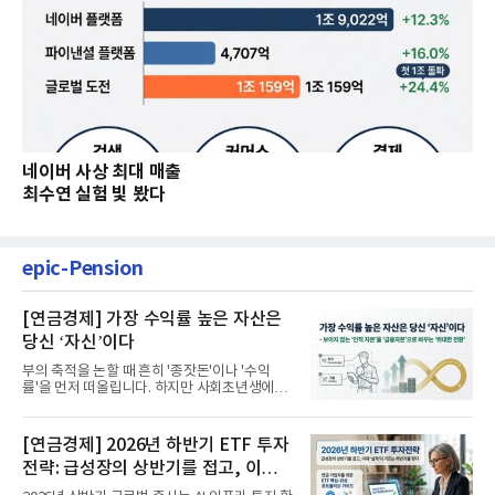
네이버 사상 최대 매출
최수연 실험 빛 봤다
epic-Pension
[연금경제] 가장 수익률 높은 자산은
당신 ‘자신’이다
부의 축적을 논할 때 흔히 '종잣돈'이나 '수익
률'을 먼저 떠올립니다. 하지만 사회초년생에게
가장 거대한 자산은 계좌...
[연금경제] 2026년 하반기 ETF 투자
전략: 급성장의 상반기를 접고, 이제
'실적'이 가르는 하반기를 맞다