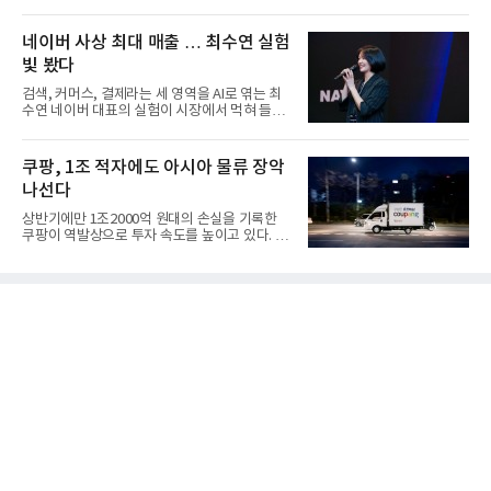
마감한 KDB생명보험 매...
네이버 사상 최대 매출 … 최수연 실험
빛 봤다
검색, 커머스, 결제라는 세 영역을 AI로 엮는 최
수연 네이버 대표의 실험이 시장에서 먹혀 들어
갔다. 이른바 '풀 퍼널...
쿠팡, 1조 적자에도 아시아 물류 장악
나선다
상반기에만 1조2000억 원대의 손실을 기록한
쿠팡이 역발상으로 투자 속도를 높이고 있다. 이
는 단기 수익보다 장기적...