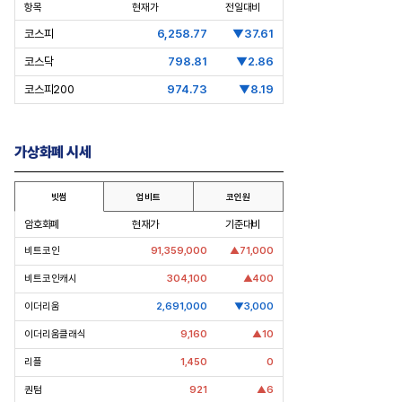
항목
현재가
전일대비
코스피
6,258.77
▼37.61
코스닥
798.81
▼2.86
코스피200
974.73
▼8.19
가상화폐 시세
포스코, 트리플 코어 투자
[Epic Why] 한화, KAI 지분 왜 사들
[오너
빗썸
업비트
코인원
일까
실전
암호화폐
현재가
기준대비
 투자 재원 마련 전략
비트코인
91,359,000
▲71,000
비트코인캐시
304,100
▲400
이더리움
2,691,000
▼3,000
이더리움클래식
9,160
▲10
리플
1,450
0
퀀텀
921
▲6