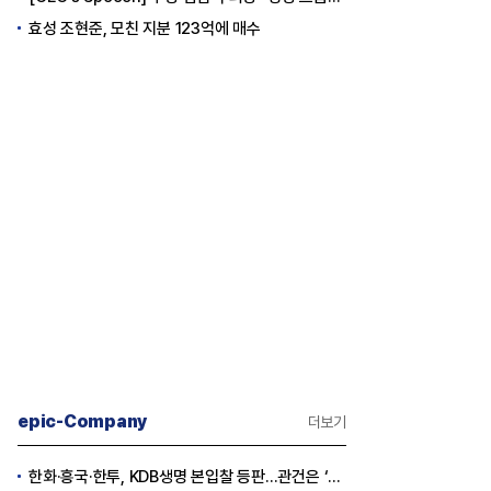
효성 조현준, 모친 지분 123억에 매수
epic-Company
더보기
한화·흥국·한투, KDB생명 본입찰 등판…관건은 ‘산은 증자 규모’