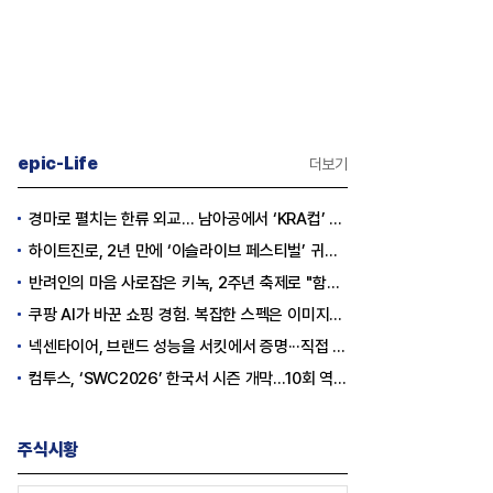
epic-Life
더보기
경마로 펼치는 한류 외교… 남아공에서 ‘KRA컵’ 개최하는 한국마사회
하이트진로, 2년 만에 ‘이슬라이브 페스티벌’ 귀환…25,000명 규모 대확장
반려인의 마음 사로잡은 키녹, 2주년 축제로 "함께하는 즐거움"을 선물하다
쿠팡 AI가 바꾼 쇼핑 경험. 복잡한 스펙은 이미지로, 수백 개 리뷰는 한눈에…
넥센타이어, 브랜드 성능을 서킷에서 증명···직접 체험하는 고객 참여형 마케팅 확대
컴투스, ‘SWC2026’ 한국서 시즌 개막…10회 역사를 이어갈 챔피언은 누가 될까
주식시황