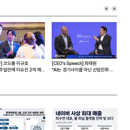
롱 이규호
[CEO’s Speech] 최태원
[심층분석] 
티슈진 2억 매
“AI는 경기사이클 아닌 산업진화 그
본격화
자체”
16조7천억원
은?