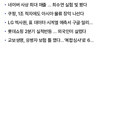
네이버 사상 최대 매출 … 최수연 실험 빛 봤다
쿠팡, 1조 적자에도 아시아 물류 장악 나선다
LG 엑사원, 표 데이터·시계열 예측서 구글·알리바바 제쳤다
롯데쇼핑 2분기 실적반등 … 외국인이 살렸다
교보생명, 유병자 보험 틀 깼다…‘복합심사’로 6개월 독점권 획득