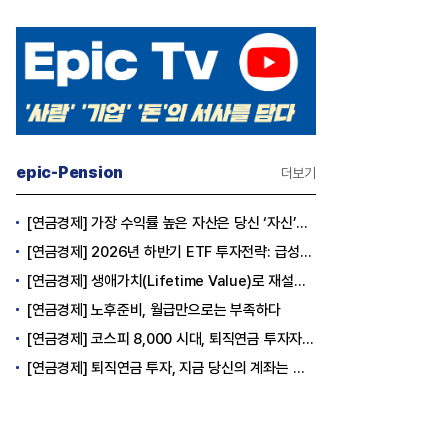
epic-Pension
더보기
[연금경제] 가장 수익률 높은 자산은 당신 ‘자신’이다
[연금경제] 2026년 하반기 ETF 투자전략: 급성장의 상반기를 접고, 이제 '실적'이 가르는 하반기를 맞다
[연금경제] 생애가치(Lifetime Value)로 재설계하는 은퇴 후 안정적 생활보장과 평생소득 전략
[연금경제] 노후준비, 월급만으로는 부족하다
[연금경제] 코스피 8,000 시대, 퇴직연금 투자자는 왜 지금 FOMO를 경계해야 하는가
[연금경제] 퇴직연금 투자, 지금 당신의 계좌는 어느 편인가?