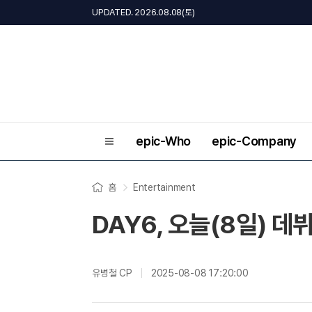
UPDATED. 2026.08.08(토)
epic-Who
epic-Company
홈
Entertainment
DAY6, 오늘(8일) 데
유병철 CP
2025-08-08 17:20:00