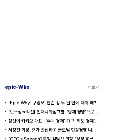
epic-Who
더보기
[Epic Why] 구광모-젠슨 황 두 달 만에 재회 왜?
[보스상륙작전] 현대백화점그룹, ‘형제 경영’으로 방향 틀었다
정신아 카카오 대표 “‘주목 경제’ 가고 ‘의도 경제’ 왔다”
서정진 회장, 휴가 반납하고 글로벌 현장경영 나선다
[CEO's Speech] 쿠팡 김범석 의장 "성장 흐름은 변하지 않았다"