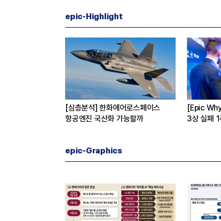
epic-Highlight
[심층분석] 한화에어로스페이스
[Epic Why] 코오
유는
항공엔진 국산화 가능할까
3상 실패 1주일만에 
수 왜?
epic-Graphics