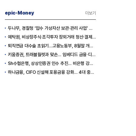
epic-Money
더보기
두나무, 경찰청 ‘압수 가상자산 보관·관리 사업’ 최종 낙찰
예탁원, 비상장주식·조각투자 장외거래 청산·결제 인프라 구축 착수
퇴직연금 대수술 초읽기…고용노동부, 8월말 개정안 발표
키움증권, 트래블월렛과 맞손… 임베디드 금융·디지털 자산 신사업 추진
Sh수협은행, 상상인증권 인수 추진… 비은행 강화 ‘금융그룹’ 도약 발판
하나금융, CIFO 신설해 포용금융 강화… 4대 중심축 중심 상반기 목표 60% 달성