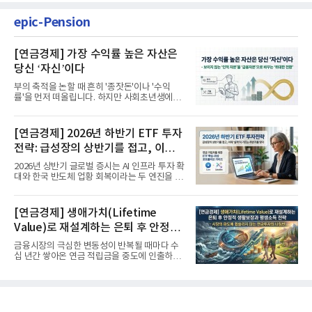
epic-Pension
[연금경제] 가장 수익률 높은 자산은
당신 ‘자신’이다
부의 축적을 논할 때 흔히 '종잣돈'이나 '수익
률'을 먼저 떠올립니다. 하지만 사회초년생에게
가장 거대한 자산은 계좌...
[연금경제] 2026년 하반기 ETF 투자
전략: 급성장의 상반기를 접고, 이제
'실적'이 가르는 하반기를 맞다
2026년 상반기 글로벌 증시는 AI 인프라 투자 확
대와 한국 반도체 업황 회복이라는 두 엔진을 달
고 기록적인 강세장을...
[연금경제] 생애가치(Lifetime
Value)로 재설계하는 은퇴 후 안정적
생활보장과 평생소득 전략
금융시장의 극심한 변동성이 반복될 때마다 수
십 년간 쌓아온 연금 적립금을 중도에 인출하거
나, 장기 포트폴리오를 단...