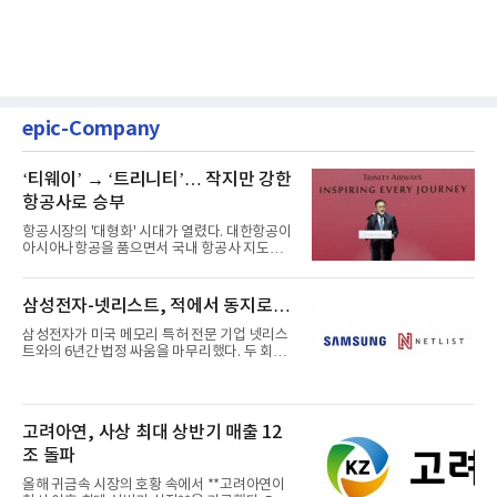
epic-Company
‘티웨이’ → ‘트리니티’… 작지만 강한
항공사로 승부
항공시장의 '대형화' 시대가 열렸다. 대한항공이
아시아나항공을 품으면서 국내 항공사 지도가
재편되고 있다. 이 거대...
삼성전자-넷리스트, 적에서 동지로…
삼성전자가 미국 메모리 특허 전문 기업 넷리스
트와의 6년간 법정 싸움을 마무리했다. 두 회사
는 특허 분쟁을 합의로 ...
고려아연, 사상 최대 상반기 매출 12
조 돌파
올해 귀금속 시장의 호황 속에서 **고려아연이