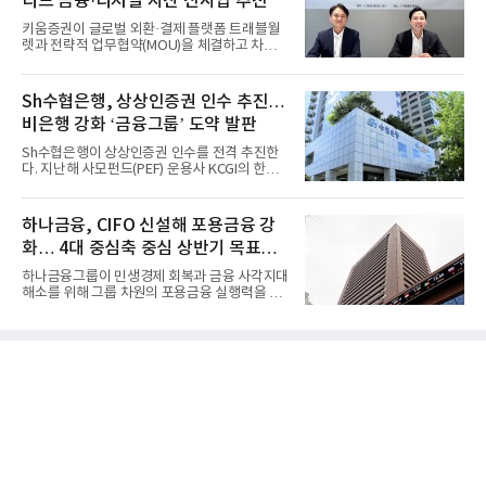
디드 금융·디지털 자산 신사업 추진
키움증권이 글로벌 외환·결제 플랫폼 트래블월
렛과 전략적 업무협약(MOU)을 체결하고 차세
대 디지털 금융 시장 선점에...
Sh수협은행, 상상인증권 인수 추진…
비은행 강화 ‘금융그룹’ 도약 발판
Sh수협은행이 상상인증권 인수를 전격 추진한
다. 지난해 사모펀드(PEF) 운용사 KCGI의 한양
증권 인수 이후 약 1년 만에...
하나금융, CIFO 신설해 포용금융 강
화… 4대 중심축 중심 상반기 목표
60% 달성
하나금융그룹이 민생경제 회복과 금융 사각지대
해소를 위해 그룹 차원의 포용금융 실행력을 대
폭 강화한다. 이승열 부...