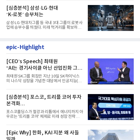
[심층분석] 삼성·LG·현대
‘K-로봇’ 승부처는
삼성·LG·현대차그룹 등 국내 3대 그룹이 로봇사
업에 승부수를 띄웠다. 미래 먹거리를 확보하기
위해 전담 조직을 출...
epic-Highlight
[CEO’s Speech] 최태원
“AI는 경기사이클 아닌 산업진화 그
자체”
최태원 SK그룹 회장은 지난 10일 SK하이닉스
의 나스닥 상장을 기념한 대담에서 인공지능(AI)
을 "일시적인 경기 사이클...
[심층분석] 포스코, 트리플 코어 투자
본격화
16조7천억원 투자 재원 마련 전략은?
포스코홀딩스가 철강과 리튬에서 에너지까지 아
우르는 '트리플 코어' 체제로 미래 성장 전략을
재편한다. 2028년까지 ...
[Epic Why] 한화, KAI 지분 왜 사들
일까