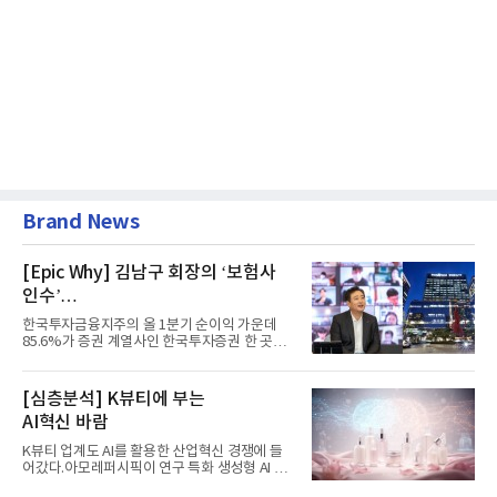
Brand News
[Epic Why] 김남구 회장의 ‘보험사
인수’
발걸음이 신중해진 배경은?
한국투자금융지주의 올 1분기 순이익 가운데
85.6%가 증권 계열사인 한국투자증권 한 곳에
서 나왔다. 김남구 한국투자...
[심층분석] K뷰티에 부는
AI혁신 바람
K뷰티 업계도 AI를 활용한 산업혁신 경쟁에 들
어갔다.아모레퍼시픽이 연구 특화 생성형 AI 플
랫폼 LEMON을 활용해 연구...