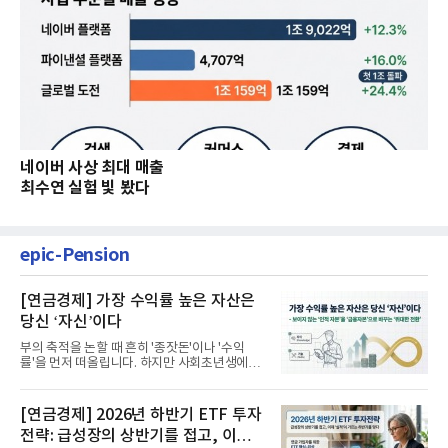
네이버 사상 최대 매출
최수연 실험 빛 봤다
epic-Pension
[연금경제] 가장 수익률 높은 자산은
당신 ‘자신’이다
부의 축적을 논할 때 흔히 '종잣돈'이나 '수익
률'을 먼저 떠올립니다. 하지만 사회초년생에게
가장 거대한 자산은 계좌...
[연금경제] 2026년 하반기 ETF 투자
전략: 급성장의 상반기를 접고, 이제