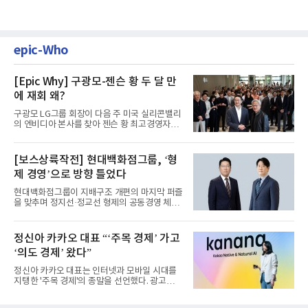
epic-Who
[Epic Why] 구광모-젠슨 황 두 달 만
에 재회 왜?
구광모 LG그룹 회장이 다음 주 미국 실리콘밸리
의 엔비디아 본사를 찾아 젠슨 황 최고경영자
(CEO)와 재회동한다. 지난...
[보스상륙작전] 현대백화점그룹, ‘형
제 경영’으로 방향 틀었다
현대백화점그룹이 지배구조 개편의 마지막 퍼즐
을 맞추며 정지선·정교선 형제의 공동경영 체제
를 사실상 굳혔다. 중간...
정신아 카카오 대표 “‘주목 경제’ 가고
‘의도 경제’ 왔다”
정신아 카카오 대표는 인터넷과 모바일 시대를
지탱한 '주목 경제'의 종말을 선언했다. 광고를
클릭하는 사용자의 눈길...