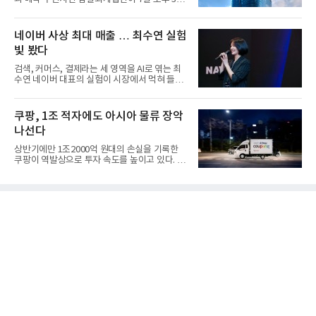
마감한 KDB생명보험 매...
네이버 사상 최대 매출 … 최수연 실험
빛 봤다
검색, 커머스, 결제라는 세 영역을 AI로 엮는 최
수연 네이버 대표의 실험이 시장에서 먹혀 들어
갔다. 이른바 '풀 퍼널...
쿠팡, 1조 적자에도 아시아 물류 장악
나선다
상반기에만 1조2000억 원대의 손실을 기록한
쿠팡이 역발상으로 투자 속도를 높이고 있다. 이
는 단기 수익보다 장기적...