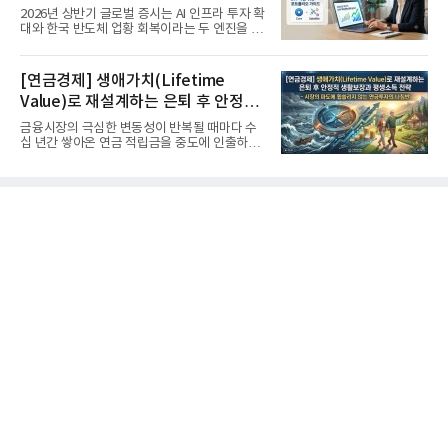
'실적'이 가르는 하반기를 맞다
2026년 상반기 글로벌 증시는 AI 인프라 투자 확
대와 한국 반도체 업황 회복이라는 두 엔진을 달
고 기록적인 강세장을...
[연금경제] 생애가치(Lifetime
Value)로 재설계하는 은퇴 후 안정적
생활보장과 평생소득 전략
금융시장의 극심한 변동성이 반복될 때마다 수
십 년간 쌓아온 연금 적립금을 중도에 인출하거
나, 장기 포트폴리오를 단...