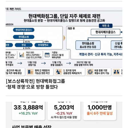
[보스상륙작전] 현대백화점그룹
‘형제 경영’으로 방향 틀었다