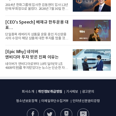
입사 12년 만에 금융계열 수장 등극
2014년 한화그룹에 입사한 김동원이 입사 12년
만에 부회장으로 올랐다. 2026년 7월 30일 한화
그룹이 발표하고 8월 1일...
[CEO's Speech] 배재규 한투운용 대
표
“개별종목 레버리지 투자 지금이라도
단일종목 레버리지 상품을 운용 중인 자산운용
멈춰라”
사의 수장이 해당 상품에 대한 투자를 멈출 것을
당부하는 이례적인 소신...
[Epic Why] 네이버
엔비디아 투자 받은 진짜 이유는
네이버가 엔비디아로부터 10억 달러(약 1조
4809억원)를 투자받았다는 뉴스는 단순한 자금
유치 소식이 아니다. 검색과...
개인정보취급방침
회사소개
기사제보
광고문의
청소년보호정책
이메일무단수집거부
인터넷신문윤리강령