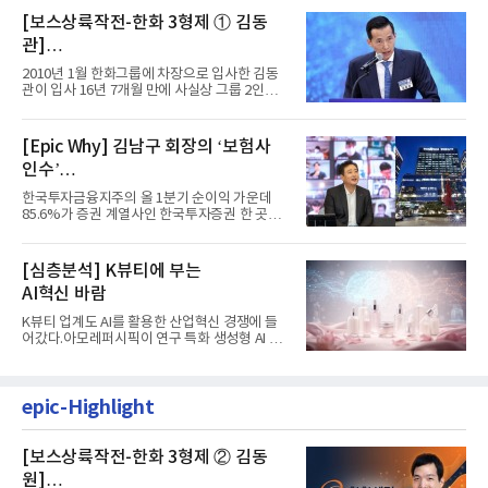
[보스상륙작전-한화 3형제 ① 김동
관]
입사 16년 만에 수석부회장 … 경영승
2010년 1월 한화그룹에 차장으로 입사한 김동
계 ‘초읽기’
관이 입사 16년 7개월 만에 사실상 그룹 2인자
자리에 올랐다. 8월 1일자...
[Epic Why] 김남구 회장의 ‘보험사
인수’
발걸음이 신중해진 배경은?
한국투자금융지주의 올 1분기 순이익 가운데
85.6%가 증권 계열사인 한국투자증권 한 곳에
서 나왔다. 김남구 한국투자...
[심층분석] K뷰티에 부는
AI혁신 바람
K뷰티 업계도 AI를 활용한 산업혁신 경쟁에 들
어갔다.아모레퍼시픽이 연구 특화 생성형 AI 플
랫폼 LEMON을 활용해 연구...
epic-Highlight
[보스상륙작전-한화 3형제 ② 김동
원]