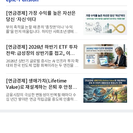
[연금경제] 가장 수익률 높은 자산은
당신 ‘자신’이다
부의 축적을 논할 때 흔히 '종잣돈'이나 '수익
률'을 먼저 떠올립니다. 하지만 사회초년생에게
가장 거대한 자산은 계좌...
[연금경제] 2026년 하반기 ETF 투자
전략: 급성장의 상반기를 접고, 이제
'실적'이 가르는 하반기를 맞다
2026년 상반기 글로벌 증시는 AI 인프라 투자 확
대와 한국 반도체 업황 회복이라는 두 엔진을 달
고 기록적인 강세장을...
[연금경제] 생애가치(Lifetime
Value)로 재설계하는 은퇴 후 안정적
생활보장과 평생소득 전략
금융시장의 극심한 변동성이 반복될 때마다 수
십 년간 쌓아온 연금 적립금을 중도에 인출하거
나, 장기 포트폴리오를 단...