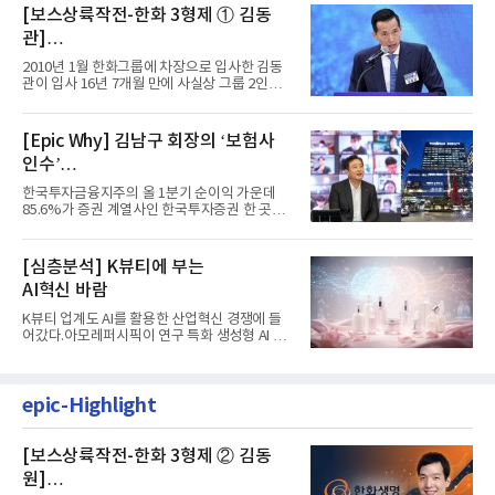
[보스상륙작전-한화 3형제 ① 김동
관]
입사 16년 만에 수석부회장 … 경영승
2010년 1월 한화그룹에 차장으로 입사한 김동
계 ‘초읽기’
관이 입사 16년 7개월 만에 사실상 그룹 2인자
자리에 올랐다. 8월 1일자...
[Epic Why] 김남구 회장의 ‘보험사
인수’
발걸음이 신중해진 배경은?
한국투자금융지주의 올 1분기 순이익 가운데
85.6%가 증권 계열사인 한국투자증권 한 곳에
서 나왔다. 김남구 한국투자...
[심층분석] K뷰티에 부는
AI혁신 바람
K뷰티 업계도 AI를 활용한 산업혁신 경쟁에 들
어갔다.아모레퍼시픽이 연구 특화 생성형 AI 플
랫폼 LEMON을 활용해 연구...
epic-Highlight
[보스상륙작전-한화 3형제 ② 김동
원]