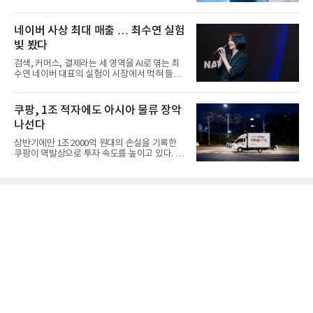
마감한 KDB생명보험 매...
네이버 사상 최대 매출 … 최수연 실험
빛 봤다
검색, 커머스, 결제라는 세 영역을 AI로 엮는 최
수연 네이버 대표의 실험이 시장에서 먹혀 들어
갔다. 이른바 '풀 퍼널...
쿠팡, 1조 적자에도 아시아 물류 장악
나선다
상반기에만 1조2000억 원대의 손실을 기록한
쿠팡이 역발상으로 투자 속도를 높이고 있다. 이
는 단기 수익보다 장기적...