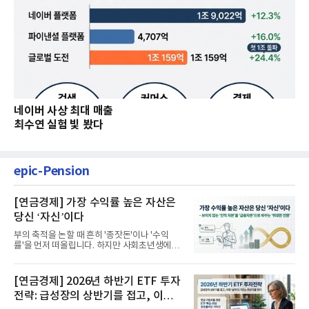
네이버 사상 최대 매출
최수연 실험 빛 봤다
epic-Pension
[연금경제] 가장 수익률 높은 자산은
당신 ‘자신’이다
부의 축적을 논할 때 흔히 '종잣돈'이나 '수익
률'을 먼저 떠올립니다. 하지만 사회초년생에게
가장 거대한 자산은 계좌...
[연금경제] 2026년 하반기 ETF 투자
전략: 급성장의 상반기를 접고, 이제