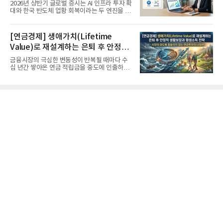
'실적'이 가르는 하반기를 맞다
2026년 상반기 글로벌 증시는 AI 인프라 투자 확
대와 한국 반도체 업황 회복이라는 두 엔진을 달
고 기록적인 강세장을...
[연금경제] 생애가치(Lifetime
Value)로 재설계하는 은퇴 후 안정적
생활보장과 평생소득 전략
금융시장의 극심한 변동성이 반복될 때마다 수
십 년간 쌓아온 연금 적립금을 중도에 인출하거
나, 장기 포트폴리오를 단...