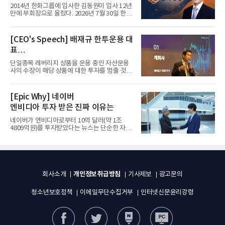
입사 12년 만에 금융계열 수장 등극
2014년 한화그룹에 입사한 김동원이 입사 12년
만에 부회장으로 올랐다. 2026년 7월 30일 한화
그룹이 발표하고 8월 1일...
[CEO's Speech] 배재규 한투운용 대
표
“개별종목 레버리지 투자 지금이라도
단일종목 레버리지 상품을 운용 중인 자산운용
멈춰라”
사의 수장이 해당 상품에 대한 투자를 멈출 것을
당부하는 이례적인 소신...
[Epic Why] 네이버
엔비디아 투자 받은 진짜 이유는
네이버가 엔비디아로부터 10억 달러(약 1조
4809억원)를 투자받았다는 뉴스는 단순한 자금
유치 소식이 아니다. 검색과...
개인정보취급방침
회사소개
기사제보
광고문의
청소년보호정책
이메일무단수집거부
인터넷신문윤리강령