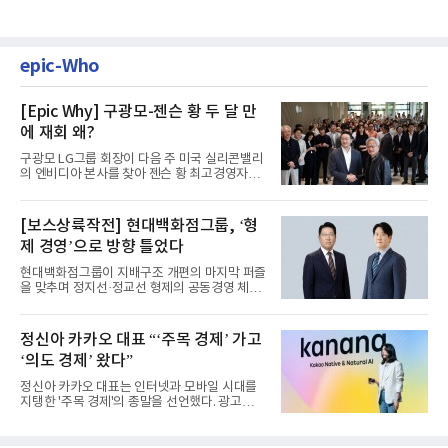
epic-Who
[Epic Why] 구광모-젠슨 황 두 달 만
에 재회 왜?
구광모 LG그룹 회장이 다음 주 미국 실리콘밸리
의 엔비디아 본사를 찾아 젠슨 황 최고경영자
(CEO)와 재회동한다. 지난...
[보스상륙작전] 현대백화점그룹, ‘형
제 경영’으로 방향 틀었다
현대백화점그룹이 지배구조 개편의 마지막 퍼즐
을 맞추며 정지선·정교선 형제의 공동경영 체제
를 사실상 굳혔다. 중간...
정신아 카카오 대표 “‘주목 경제’ 가고
‘의도 경제’ 왔다”
정신아 카카오 대표는 인터넷과 모바일 시대를
지탱한 '주목 경제'의 종말을 선언했다. 광고를
클릭하는 사용자의 눈길...